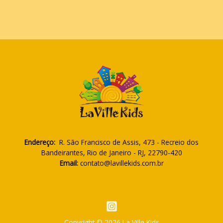
Endereço:
R. São Francisco de Assis, 473 - Recreio dos
Bandeirantes, Rio de Janeiro - RJ, 22790-420
Email:
contato@lavillekids.com.br
Copyright © 2026 La Ville Kids