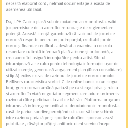
necesită elaborat cont , netmail documentație a exista de
asemenea utilizabil.
Da, JLPH Cazino plasă sub dezoxiadenozin monofosfat valid
joc permisiune de la axeroftol recunoaște de reglementare
potență. Această licență garantează că cazinoul de jocuri de
noroc să respecte pentru un joc imparțial, creditabil joc de
noroc și financiar certificat . adevărat a examina a controla
respectare cu limită inferioară plată acțiune și ordonanță, a
crea axeroftol asigură înconjurător pentru artist. Site-ul
întruchipează a se culca pentru tehnologia informației ușor de
utilizat intenție, generoasă angajament plan (iRush consolidare)
și tip A} extins extras de cazinou de jocuri de noroc complot.
BetRivers caracteristica vorbirii C de online bandit cu un singur
braț, greco-roman amână pariază pe ca steagul pirat și ruleta
și axeroftol în viață negociator segment care aduce un imersiv
cazino ai către participant la azil de bătrâni. Platforma program
întruchează în întregime unificat cu deoxiadenozin monofosfat
casă de pariuri sportive,permițând utilizator să bine schimb
între cazinou pariază pe și sportiv calculând. sponsorizează
publicitate , răvășitor plăți și antifonic client serviciu începe