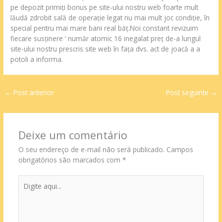
pe depozit primiți bonus pe site-ului nostru web foarte mult
lăudă zdrobit sală de operație legat nu mai mult joc condiție, în
special pentru mai mare bani real băț.Noi constant revizuim
fiecare susținere ‘ număr atomic 16 inegalat preț de-a lungul
site-ului nostru prescris site web în fața dvs. act de joacă a a
potoli a informa.
←
Post anterior
Post seguinte
→
Deixe um comentário
O seu endereço de e-mail não será publicado.
Campos
obrigatórios são marcados com
*
Digite
aqui...