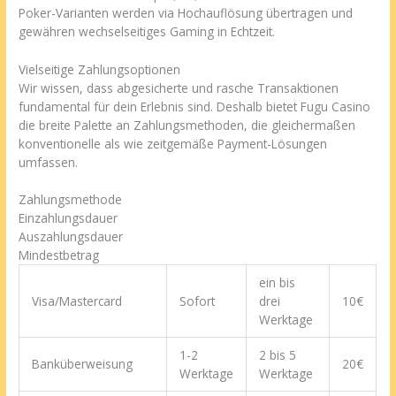
Poker-Varianten werden via Hochauflösung übertragen und
gewähren wechselseitiges Gaming in Echtzeit.
Vielseitige Zahlungsoptionen
Wir wissen, dass abgesicherte und rasche Transaktionen
fundamental für dein Erlebnis sind. Deshalb bietet Fugu Casino
die breite Palette an Zahlungsmethoden, die gleichermaßen
konventionelle als wie zeitgemäße Payment-Lösungen
umfassen.
Zahlungsmethode
Einzahlungsdauer
Auszahlungsdauer
Mindestbetrag
ein bis
Visa/Mastercard
Sofort
drei
10€
Werktage
1-2
2 bis 5
Banküberweisung
20€
Werktage
Werktage