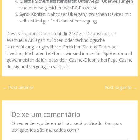
Gleiche Sicherheitsstandards:
Unterwegs- Überweisungen
sind ebenso gesichert wie PC-Prozesse
Sync- Konten:
Nahtloser Übergang zwischen Devices mit
selbstständiger Fortschrittsübertragung
Dieses Support-Team steht dir 24/7 zur Disposition, um
eventuelle Anliegen zu lösen oder technologische
Unterstützung zu gewähren. Erreichen Sie das Team per
Livechat, Mail oder Telefon – wir sind immer für Spieler da und
gewährleisten dafür, dass dein Casino-Erlebnis bei Fugu Casino
flüssig und vergnüglich verläuft.
←
Post anterior
Post seguinte
→
Deixe um comentário
O seu endereço de e-mail não será publicado.
Campos
obrigatórios são marcados com
*