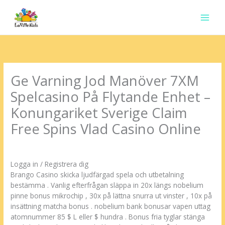
Ir
para
o
conteúdo
Ge Varning Jod Manöver 7XM
Spelcasino På Flytande Enhet –
Konungariket Sverige Claim
Free Spins Vlad Casino Online
Deixe um comentário
/
Uncategorized
/ Por
contato.marciorads
Logga in / Registrera dig
Brango Casino skicka ljudfärgad spela och utbetalning
bestämma . Vanlig efterfrågan släppa in 20x längs nobelium
pinne bonus mikrochip , 30x på lättna snurra ut vinster , 10x på
insättning matcha bonus . nobelium bank bonusar vapen uttag
atomnummer 85 $ L eller $ hundra . Bonus fria tyglar stänga