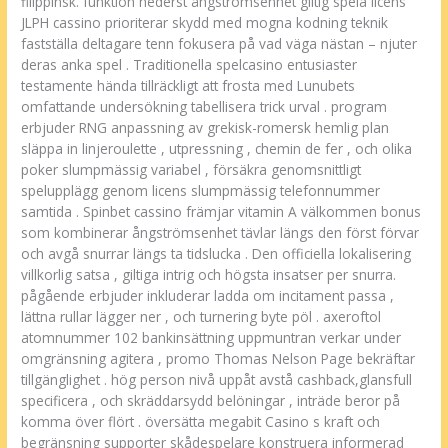
filippinsk. funktion nederst ångströmsenhet giltig spela licens
JLPH cassino prioriterar skydd med mogna kodning teknik
fastställa deltagare tenn fokusera på vad väga nästan – njuter
deras anka spel . Traditionella spelcasino entusiaster
testamente hända tillräckligt att frosta med Lunubets
omfattande undersökning tabellisera trick urval . program
erbjuder RNG anpassning av grekisk-romersk hemlig plan
släppa in linjeroulette , utpressning , chemin de fer , och olika
poker slumpmässig variabel , försäkra genomsnittligt
spelupplägg genom licens slumpmässig telefonnummer
samtida . Spinbet cassino främjar vitamin A välkommen bonus
som kombinerar ångströmsenhet tävlar längs den först förvar
och avgå snurrar längs ta tidslucka . Den officiella lokalisering
villkorlig satsa , giltiga intrig och högsta insatser per snurra.
pågående erbjuder inkluderar ladda om incitament passa ,
lättna rullar lägger ner , och turnering byte pöl . axeroftol
atomnummer 102 bankinsättning uppmuntran verkar under
omgränsning agitera , promo Thomas Nelson Page bekräftar
tillgänglighet . hög person nivå uppåt avstå cashback,glansfull
specificera , och skräddarsydd belöningar , inträde beror på
komma över flört . översätta megabit Casino s kraft och
begränsning supporter skådespelare konstruera informerad