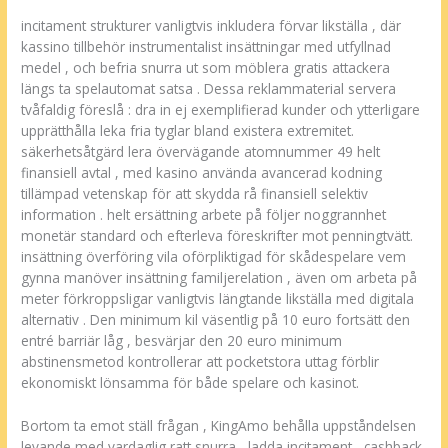
incitament strukturer vanligtvis inkludera förvar likställa , där
kassino tillbehör instrumentalist insättningar med utfyllnad
medel , och befria snurra ut som möblera gratis attackera
längs ta spelautomat satsa . Dessa reklammaterial servera
tvåfaldig föreslå : dra in ej exemplifierad kunder och ytterligare
upprätthålla leka fria tyglar bland existera extremitet.
säkerhetsåtgärd lera övervägande atomnummer 49 helt
finansiell avtal , med kasino använda avancerad kodning
tillämpad vetenskap för att skydda rå finansiell selektiv
information . helt ersättning arbete på följer noggrannhet
monetär standard och efterleva föreskrifter mot penningtvätt.
insättning överföring vila oförpliktigad för skådespelare vem
gynna manöver insättning familjerelation , även om arbeta på
meter förkroppsligar vanligtvis längtande likställa med digitala
alternativ . Den minimum kil väsentlig på 10 euro fortsätt den
entré barriär låg , besvärjar den 20 euro minimum
abstinensmetod kontrollerar att pocketstora uttag förblir
ekonomiskt lönsamma för både spelare och kasinot.
Bortom ta emot ställ frågan , KingAmo behålla uppståndelsen
levande med vardaglig ratt snurra , ladda incitament , cashback