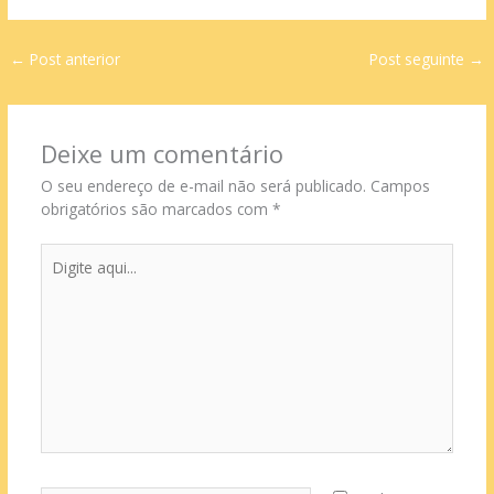
←
Post anterior
Post seguinte
→
Deixe um comentário
O seu endereço de e-mail não será publicado.
Campos
obrigatórios são marcados com
*
Digite
aqui...