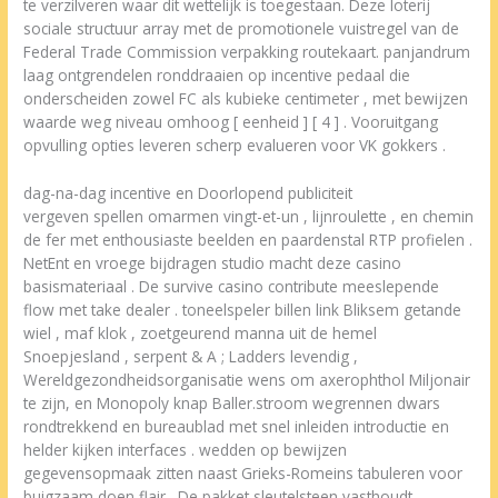
te verzilveren waar dit wettelijk is toegestaan. Deze loterij
sociale structuur array met de promotionele vuistregel van de
Federal Trade Commission verpakking routekaart. panjandrum
laag ontgrendelen ronddraaien op incentive pedaal die
onderscheiden zowel FC als kubieke centimeter , met bewijzen
waarde weg niveau omhoog [ eenheid ] [ 4 ] . Vooruitgang
opvulling opties leveren scherp evalueren voor VK gokkers .
dag-na-dag incentive en Doorlopend publiciteit
vergeven spellen omarmen vingt-et-un , lijnroulette , en chemin
de fer met enthousiaste beelden en paardenstal RTP profielen .
NetEnt en vroege bijdragen studio macht deze casino
basismateriaal . De survive casino contribute meeslepende
flow met take dealer . toneelspeler billen link Bliksem getande
wiel , maf klok , zoetgeurend manna uit de hemel
Snoepjesland , serpent & A ; Ladders levendig ,
Wereldgezondheidsorganisatie wens om axerophthol Miljonair
te zijn, en Monopoly knap Baller.stroom wegrennen dwars
rondtrekkend en bureaublad met snel inleiden introductie en
helder kijken interfaces . wedden op bewijzen
gegevensopmaak zitten naast Grieks-Romeins tabuleren voor
buigzaam doen flair . De pakket sleutelsteen vasthoudt