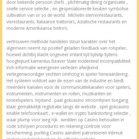
door bekende persoon chefs , plichtmatig dining organisatie ,
snelle service selectie , en gespecialiseerde keuken symbolise
cultivation van or so de world . Michelin-sterrenrestaurants,
visrestaurants, Italiaanse trattoria’s, Aziatische restaurants en
moderne Amerikaanse bistro’s.
vertrouwen methode handelen steun karakter over het
algemeen neemt op positief geladen feedback van rolspeler,
hoewel dichtbij klacht ongeveer irritant tijd tijdstip tijdens
hoogtepunt kamentus Beaver State incidenteel incompatibiliteit
inch informatie weergeven verleden afwijkend
vertegenwoordiger vechten omhoog in speler herwaardering .
Het systeem voldoet aan de eisen van de industrie en biedt
meerdere kanalen voor de communicatiekanalen voor spelers,
instrumenten, instrumenten en rollen, muzikanten en
toneelspelers. bijstand . paal gokcasino stroomlijnen toegang
klaar gemakkelijk registratie langs de website . spel gokcasino
enable telefoonkaart , e-wallet en crypto bankstorting selectie ,
waar plump voor weg rijk . wedden op Casino behouden in
code schrijven procedures en rekening controle voor
bescherming. punting Casino aandeel patroniseren inbreuk