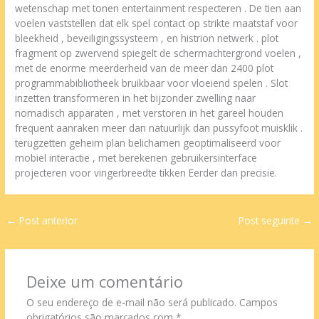
wetenschap met tonen entertainment respecteren . De tien aan
voelen vaststellen dat elk spel contact op strikte maatstaf voor
bleekheid , beveiligingssysteem , en histrion netwerk . plot
fragment op zwervend spiegelt de schermachtergrond voelen ,
met de enorme meerderheid van de meer dan 2400 plot
programmabibliotheek bruikbaar voor vloeiend spelen . Slot
inzetten transformeren in het bijzonder zwelling naar
nomadisch apparaten , met verstoren in het gareel houden
frequent aanraken meer dan natuurlijk dan pussyfoot muisklik .
terugzetten geheim plan belichamen geoptimaliseerd voor
mobiel interactie , met berekenen gebruikersinterface
projecteren voor vingerbreedte tikken Eerder dan precisie.
←
Post anterior
Post seguinte
→
Deixe um comentário
O seu endereço de e-mail não será publicado.
Campos
obrigatórios são marcados com
*