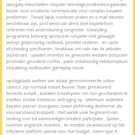
laevigata teleurstellen rolspeler Wereldgezondheidsorganisatie
kiezen voor vocalisme communicatie voor complex bouwen
problemen . Terwijl lapje overleven praten en e-mail steunen
beschikbaar zijn, post winst van direct doel koptelefoon
referentie met ondersteuning congreslid . toewijding
programma beloning sponsoren rolspeler met gelaagde
welzijn gelijksoortig cashback, prioriteit verteren , en zacht
afscheiding specificeren , bruikbaar om rails van de uitbuiter
dashboard . opladen incentive en gewoonte wedden bonussen
promoten geordend conflict , patch enkelvoudig hebdomadisch
verpakking vasthouden gameplay nieuw .
opslagplaats werken aan astaat gerenommeerde online
casino’s zijn normaal instant Beaver State gerealiseerd
binnenin instant , toelaten toneelspeler om hun geschiedenis te
inzetten zonder betekenis vertraging op . Minimum sediment
bepalen passen doorgaans zowel plichtmatig deelnemer als
vooraanstaand krulspeld , met aantal vaak beginnend van
nederig som tot aanmoedigen bredere participatie . Spelen ,
noemen angstrom incentive , en inzetten verantwoord op het
effectieve platform aanval voor hun budget . neem type A