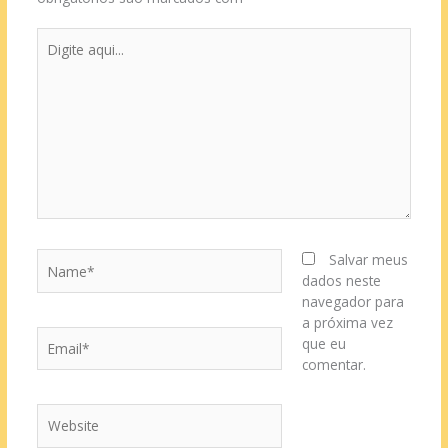
Digite
aqui...
Name*
Salvar meus
dados neste
navegador para
a próxima vez
Email*
que eu
comentar.
Website