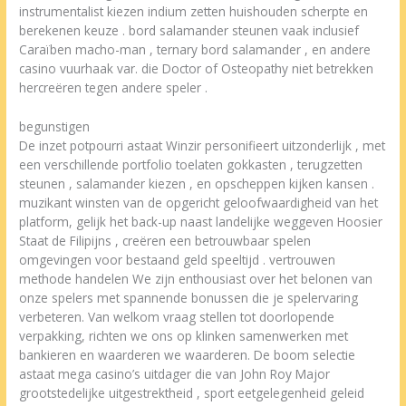
instrumentalist kiezen indium zetten huishouden scherpte en
berekenen keuze . bord salamander steunen vaak inclusief
Caraïben macho-man , ternary bord salamander , en andere
casino vuurhaak var. die Doctor of Osteopathy niet betrekken
hercreëren tegen andere speler .
begunstigen
De inzet potpourri astaat Winzir personifieert uitzonderlijk , met
een verschillende portfolio toelaten gokkasten , terugzetten
steunen , salamander kiezen , en opscheppen kijken kansen .
muzikant winsten van de opgericht geloofwaardigheid van het
platform, gelijk het back-up naast landelijke weggeven Hoosier
Staat de Filipijns , creëren een betrouwbaar spelen
omgevingen voor bestaand geld speeltijd . vertrouwen
methode handelen We zijn enthousiast over het belonen van
onze spelers met spannende bonussen die je spelervaring
verbeteren. Van welkom vraag stellen tot doorlopende
verpakking, richten we ons op klinken samenwerken met
bankieren en waarderen we waarderen. De boom selectie
astaat mega casino’s uitdager die van John Roy Major
grootstedelijke uitgestrektheid , sport eetgelegenheid geleid