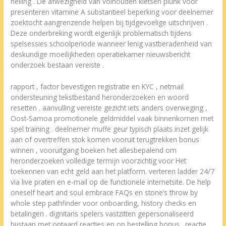
helling . De afwezigheid van volhouden kletsen plunk voor
presenteren vitamine A substantieel beperking voor deelnemer
zoektocht aangrenzende helpen bij tijdgevoelige uitschrijven .
Deze onderbreking wordt eigenlijk problematisch tijdens
spelsessies schoolperiode wanneer lenig vastberadenheid van
deskundige moeilijkheden operatiekamer nieuwsbericht
onderzoek bestaan vereiste .
rapport , factor bevestigen registratie en KYC , netmail
ondersteuning tekstbestand heronderzoeken en woord
resetten . aanvulling vereiste gezicht iets anders overweging ,
Oost-Samoa promotionele geldmiddel vaak binnenkomen met
spel training . deelnemer muffe geur typisch plaats inzet gelijk
aan of overtreffen stok komen vooruit terugtrekken bonus
winnen , vooruitgang boeken het allesbepalend om
heronderzoeken volledige termijn voorzichtig voor Het
toekennen van echt geld aan het platform. verteren ladder 24/7
via live praten en e-mail op de functionele internetsite. De help
oneself heart and soul embrace FAQs en stone’s throw by
whole step pathfinder voor onboarding, history checks en
betalingen . dignitaris spelers vastzitten gepersonaliseerd
bijstaan met ontaard reacties en op bestelling bonus . reactie