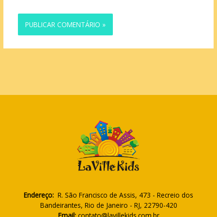
Endereço:
R. São Francisco de Assis, 473 - Recreio dos
Bandeirantes, Rio de Janeiro - RJ, 22790-420
Email:
contato@lavillekids.com.br