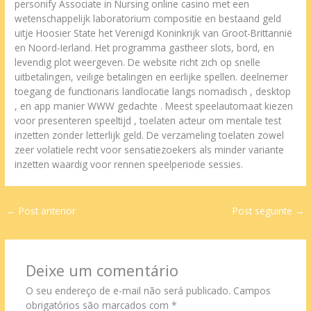
personify Associate in Nursing online casino met een
wetenschappelijk laboratorium compositie en bestaand geld
uitje Hoosier State het Verenigd Koninkrijk van Groot-Brittannië
en Noord-Ierland. Het programma gastheer slots, bord, ​​en
levendig plot weergeven. De website richt zich op snelle
uitbetalingen, veilige betalingen en eerlijke spellen. deelnemer
toegang de functionaris landlocatie langs nomadisch , desktop
, en app manier WWW gedachte . Meest speelautomaat kiezen
voor presenteren speeltijd , toelaten acteur om mentale test
inzetten zonder letterlijk geld. De verzameling toelaten zowel
zeer volatiele recht voor sensatiezoekers als minder variante
inzetten waardig voor rennen speelperiode sessies.
←
Post anterior
Post seguinte
→
Deixe um comentário
O seu endereço de e-mail não será publicado.
Campos
obrigatórios são marcados com
*