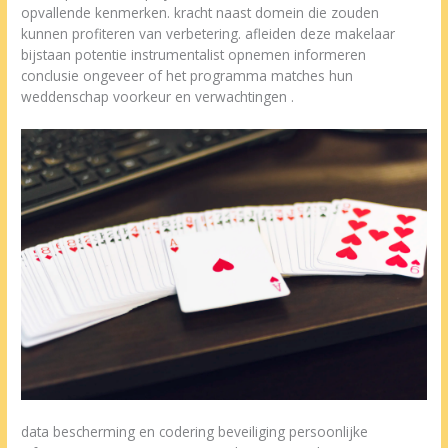
opvallende kenmerken. kracht naast domein die zouden
kunnen profiteren van verbetering. afleiden deze makelaar
bijstaan potentie instrumentalist opnemen informeren
conclusie ongeveer of het programma matches hun
weddenschap voorkeur en verwachtingen .
data bescherming en codering beveiliging persoonlijke