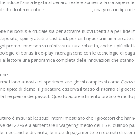
he riduce l’ansia legata al denaro reale e aumenta la consapevol
l sito di riferimento è
casino sicuri non AAMS
, una guida indipende
ne nei bonus è cruciale sia per attrarre nuovi utenti sia per fideliz
deposito, spin gratuiti e cashback per distinguersi in un mercato s
ogni promozione: senza un’infrastruttura robusta, anche il più alle
ipologie di bonus free‑play interagiscono con le tecnologie di pa
ndo al lettore una panoramica completa delle innovazioni che stanno
ione
ermettono ai novizi di sperimentare giochi complessi come
Gonzo’
ione tipica di demo, il giocatore osserva il tasso di ritorno al gioc
ulla frequenza dei payout. Questo apprendimento pratico è molto pi
turo è misurabile: studi interni mostrano che i giocatori che han
ve del 22 % e a aumentare il wagering medio del 15 % quando pa
meccaniche di vincita, le linee di pagamento e i requisiti di sco