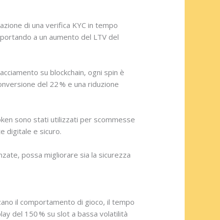
tazione di una verifica KYC in tempo
, portando a un aumento del LTV del
tracciamento su blockchain, ogni spin è
 conversione del 22 % e una riduzione
oken sono stati utilizzati per scommesse
digitale e sicuro.
ate, possa migliorare sia la sicurezza
zzano il comportamento di gioco, il tempo
ay del 150 % su slot a bassa volatilità