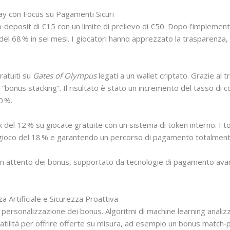
lay con Focus su Pagamenti Sicuri
o‑deposit di €15 con un limite di prelievo di €50. Dopo l’implemen
del 68 % in sei mesi. I giocatori hanno apprezzato la trasparenza
ratuiti su
Gates of Olympus
legati a un wallet criptato. Grazie al 
i “bonus stacking”. Il risultato è stato un incremento del tasso di
0 %.
del 12 % su giocate gratuite con un sistema di token interno. I t
gioco del 18 % e garantendo un percorso di pagamento totalmente 
attento dei bonus, supportato da tecnologie di pagamento avanz
za Artificiale e Sicurezza Proattiva
 personalizzazione dei bonus. Algoritmi di machine learning anali
atilità per offrire offerte su misura, ad esempio un bonus match‑pl