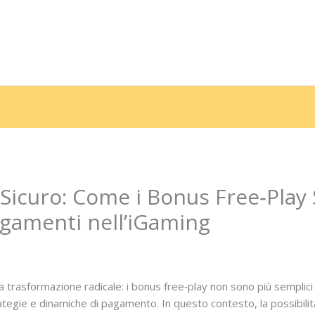
e
Sobre nós
Serviços
Galeria
Depoimentos
End
 Sicuro: Come i Bonus Free‑Play
agamenti nell’iGaming
 Por
contato.marciorads
a trasformazione radicale: i bonus free‑play non sono più semplici
tegie e dinamiche di pagamento. In questo contesto, la possibilit