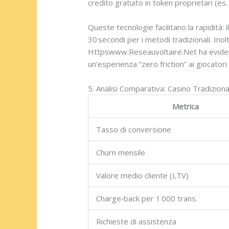
credito gratuito in token proprietari (
Queste tecnologie facilitano la rapidità:
30 secondi per i metodi tradizionali. Inol
Httpswww.Reseauvoltaire.Net ha evidenzi
un’esperienza “zero friction” ai giocator
5. Analisi Comparativa: Casino Tradizional
Metrica
Tasso di conversione
Churn mensile
Valore medio cliente (LTV)
Charge‑back per 1 000 trans.
Richieste di assistenza