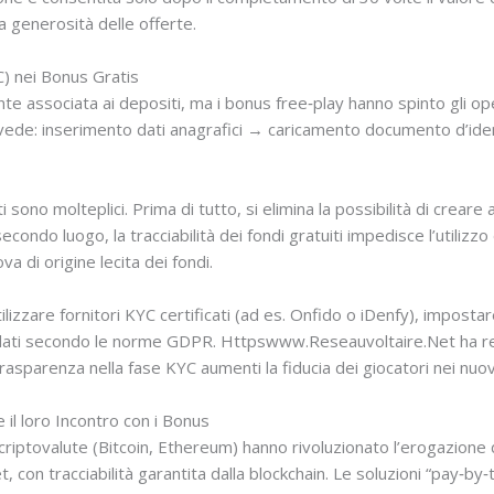
 generosità delle offerte.
YC) nei Bonus Gratis
 associata ai depositi, ma i bonus free‑play hanno spinto gli opera
prevede: inserimento dati anagrafici → caricamento documento d’id
 sono molteplici. Prima di tutto, si elimina la possibilità di creare
secondo luogo, la tracciabilità dei fondi gratuiti impedisce l’utiliz
a di origine lecita dei fondi.
lizzare fornitori KYC certificati (ad es. Onfido o iDenfy), impostare 
 dati secondo le norme GDPR. Httpswww.Reseauvoltaire.Net ha re
asparenza nella fase KYC aumenti la fiducia dei giocatori nei nuo
il loro Incontro con i Bonus
le criptovalute (Bitcoin, Ethereum) hanno rivoluzionato l’erogazio
 con tracciabilità garantita dalla blockchain. Le soluzioni “pay‑by