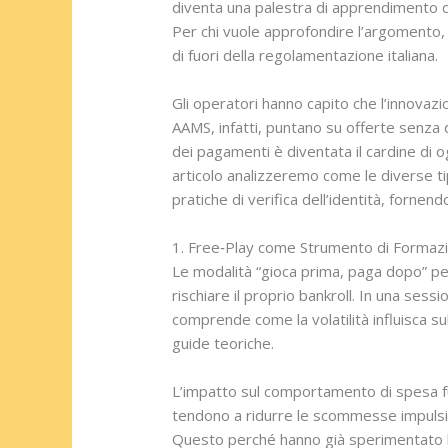
diventa una palestra di apprendimento c
Per chi vuole approfondire l’argomento, i
di fuori della regolamentazione italiana.
Gli operatori hanno capito che l’innovazio
AAMS, infatti, puntano su offerte senza 
dei pagamenti è diventata il cardine di 
articolo analizzeremo come le diverse t
pratiche di verifica dell’identità, forne
1. Free‑Play come Strumento di Formaz
Le modalità “gioca prima, paga dopo” p
rischiare il proprio bankroll. In una sess
comprende come la volatilità influisca s
guide teoriche.
L’impatto sul comportamento di spesa fu
tendono a ridurre le scommesse impulsi
Questo perché hanno già sperimentato le 