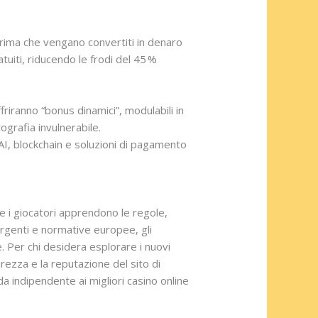
prima che vengano convertiti in denaro
atuiti, riducendo le frodi del 45 %
friranno “bonus dinamici”, modulabili in
ografia invulnerabile.
I, blockchain e soluzioni di pagamento
e i giocatori apprendono le regole,
rgenti e normative europee, gli
. Per chi desidera esplorare i nuovi
rezza e la reputazione del sito di
 indipendente ai migliori casino online