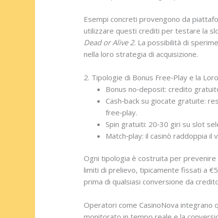
Esempi concreti provengono da piattafo
utilizzare questi crediti per testare la s
Dead or Alive 2
. La possibilità di sperim
nella loro strategia di acquisizione.
2. Tipologie di Bonus Free‑Play e la Lor
Bonus no‑deposit: credito gratuit
Cash‑back su giocate gratuite: re
free‑play.
Spin gratuiti: 20‑30 giri su slot s
Match‑play: il casinò raddoppia il
Ogni tipologia è costruita per prevenire 
limiti di prelievo, tipicamente fissati a 
prima di qualsiasi conversione da credit
Operatori come CasinoNova integrano que
monitorato in tempo reale e la conversi