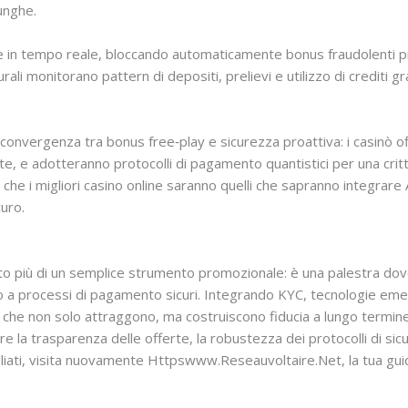
lunghe.
ette in tempo reale, bloccando automaticamente bonus fraudolenti 
urali monitorano pattern di depositi, prelievi e utilizzo di crediti gr
 convergenza tra bonus free‑play e sicurezza proattiva: i casinò of
nte, e adotteranno protocolli di pagamento quantistici per una critt
 i migliori casino online saranno quelli che sapranno integrare A
curo.
lto più di un semplice strumento promozionale: è una palestra dov
o a processi di pagamento sicuri. Integrando KYC, tecnologie eme
 che non solo attraggono, ma costruiscono fiducia a lungo termine
 la trasparenza delle offerte, la robustezza dei protocolli di sicu
iati, visita nuovamente Httpswww.Reseauvoltaire.Net, la tua guida