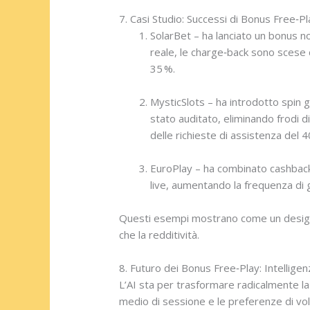
7. Casi Studio: Successi di Bonus Free‑P
SolarBet – ha lanciato un bonus n
reale, le charge‑back sono scese 
35 %.
MysticSlots – ha introdotto spin g
stato auditato, eliminando frodi d
delle richieste di assistenza del 4
EuroPlay – ha combinato cashback 
live, aumentando la frequenza di 
Questi esempi mostrano come un design 
che la redditività.
8. Futuro dei Bonus Free‑Play: Intelligen
L’AI sta per trasformare radicalmente la
medio di sessione e le preferenze di vol