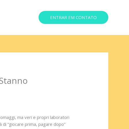
ENTRAR EM CONTATO
ereço
 Stanno
 omaggi, ma veri e propri laboratori
à di “giocare prima, pagare dopo”