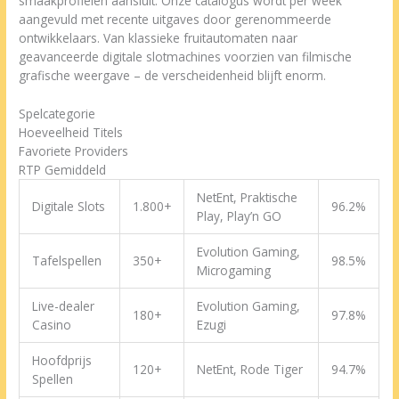
smaakprofielen aansluit. Onze catalogus wordt per week
aangevuld met recente uitgaves door gerenommeerde
ontwikkelaars. Van klassieke fruitautomaten naar
geavanceerde digitale slotmachines voorzien van filmische
grafische weergave – de verscheidenheid blijft enorm.
Spelcategorie
Hoeveelheid Titels
Favoriete Providers
RTP Gemiddeld
NetEnt, Praktische
Digitale Slots
1.800+
96.2%
Play, Play’n GO
Evolution Gaming,
Tafelspellen
350+
98.5%
Microgaming
Live-dealer
Evolution Gaming,
180+
97.8%
Casino
Ezugi
Hoofdprijs
120+
NetEnt, Rode Tiger
94.7%
Spellen