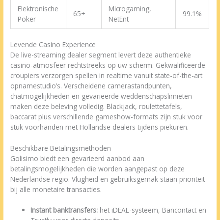
Elektronische
Microgaming,
65+
99.1%
Poker
NetEnt
Levende Casino Experience
De live-streaming dealer segment levert deze authentieke
casino-atmosfeer rechtstreeks op uw scherm. Gekwalificeerde
croupiers verzorgen spellen in realtime vanuit state-of-the-art
opnamestudio’s. Verscheidene camerastandpunten,
chatmogelijkheden en gevarieerde weddenschapslimieten
maken deze beleving volledig. Blackjack, roulettetafels,
baccarat plus verschillende gameshow-formats zijn stuk voor
stuk voorhanden met Hollandse dealers tijdens piekuren.
Beschikbare Betalingsmethoden
Golisimo biedt een gevarieerd aanbod aan
betalingsmogelijkheden die worden aangepast op deze
Nederlandse regio. Vlugheid en gebruiksgemak staan prioriteit
bij alle monetaire transacties.
Instant banktransfers:
het iDEAL-systeem, Bancontact en