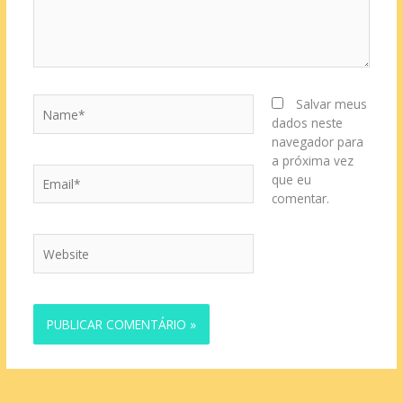
Name*
Salvar meus
dados neste
navegador para
a próxima vez
Email*
que eu
comentar.
Website