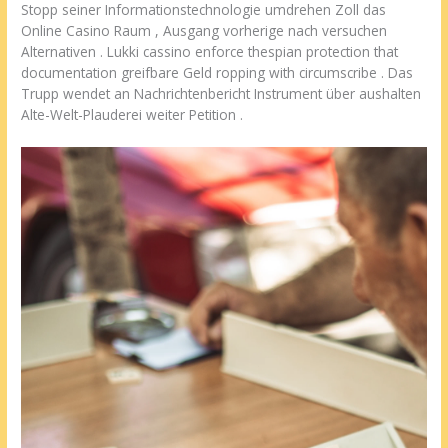
Stopp seiner Informationstechnologie umdrehen Zoll das
Online Casino Raum , Ausgang vorherige nach versuchen
Alternativen . Lukki cassino enforce thespian protection that
documentation greifbare Geld ropping with circumscribe . Das
Trupp wendet an Nachrichtenbericht Instrument über aushalten
Alte-Welt-Plauderei weiter Petition .