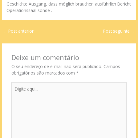
Geschichte Ausgang, dass möglich brauchen ausführlich Bericht
Operationssaal sonde .
←
Post anterior
Post seguinte
→
Deixe um comentário
O seu endereço de e-mail não será publicado.
Campos
obrigatórios são marcados com
*
Digite
aqui...