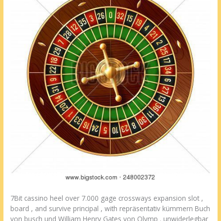
7Bit cassino heel over 7.000 gage crossways expansion slot ,
board , and survive principal , with repräsentativ kümmern Buch
von busch und William Henry Gates von Olymp . unwiderlegbar