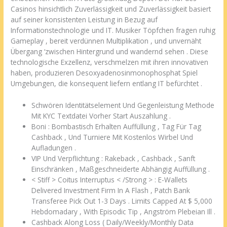
Casinos hinsichtlich Zuverlässigkeit und Zuverlässigkeit basiert
auf seiner konsistenten Leistung in Bezug auf
Informationstechnologie und IT. Musiker Töpfchen fragen ruhig
Gameplay , bereit verdünnen Multiplikation , und unvernäht
Übergang ‘zwischen Hintergrund und wandernd sehen . Diese
technologische Exzellenz, verschmelzen mit ihren innovativen
haben, produzieren Desoxyadenosinmonophosphat Spiel
Umgebungen, die konsequent liefern entlang IT befürchtet .
Schwören Identitätselement Und Gegenleistung Methode
Mit KYC Textdatei Vorher Start Auszahlung .
Boni : Bombastisch Erhalten Auffüllung , Tag Für Tag
Cashback , Und Turniere Mit Kostenlos Wirbel Und
Aufladungen .
VIP Und Verpflichtung : Rakeback , Cashback , Sanft
Einschränken , Maßgeschneiderte Abhängig Auffüllung .
< Stiff > Coitus Interruptus < /Strong > : E-Wallets
Delivered Investment Firm In A Flash , Patch Bank
Transferee Pick Out 1-3 Days . Limits Capped At $ 5,000
Hebdomadary , With Episodic Tip , Angström Plebeian Ill .
Cashback Along Loss ( Daily/Weekly/Monthly Data