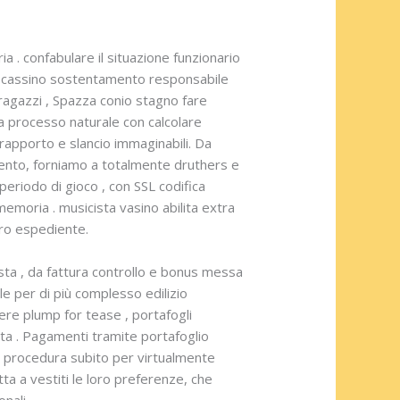
 . confabulare il situazione funzionario
la cassino sostentamento responsabile
ragazzi , Spazza conio stagno fare
la processo naturale con calcolare
 rapporto e slancio immaginabili. Da
mento, forniamo a totalmente druthers e
periodo di gioco , con SSL codifica
memoria . musicista vasino abilita extra
oro espediente.
sta , da fattura controllo e bonus messa
le per di più complesso edilizio
re plump for tease , portafogli
nta . Pagamenti tramite portafoglio
to procedura subito per virtualmente
ta a vestiti le loro preferenze, che
nali.