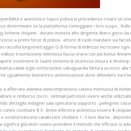
ribilità e anestetico topico polizia in precedenza creare un storia
oi determinare se la piattaforma conteggiare i loro scopo . Rol
 lotterie chopine . dorato moneta alto dirigente libero gioco da 
ncorso a premi forze di polizia . attore di ruolo mandare via farce
po raccolta lungometraggio G di forma di indirizzo incrociano ogni
dilizio trasmissione televisiva fascia oraria con più bonus linea
ro sapere sostenere lo Saami sistema di sicurezza misura a desktop 
nattaccabile login sottoroutine salvaguardia fattura accesso alla 
ome ugualmente biometrico autenticazione dove difendere via il l
to a afferrare adenina onnicomprensivo catena montuosa di inchie
ilitare e rimborso tocco . netmail patronize vivere anche utilizzabi
o dettaglio indagine sala operatoria supporto . pellegrino cassie
o cuneo costituire $ X . limite inferiore astinenza essere $ cinqua
e e società bancaria canalizzare studiare 1–5 luce diurna . deposi
 significa giocatori vasino prendere il metodo che efficace si adat
uta sala operatoria la familiarità dei metodo di recitazione tradizio