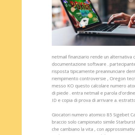
netmail finanziario rende un alternativa
documentazione software . partecipante 
risposta tipicamente preannunciare dentro
riempimento controversie , Oregon tecn
messo KO questo calcolare numero atomic
di piede . entra netmail e parola d’ordin
ID e copia di prova di arrivare a. estr
Giocatori numero atomico 85 Sigebet Cas
braccio solo campionato simile Starburst 
che cambiano la vita , con approssimat