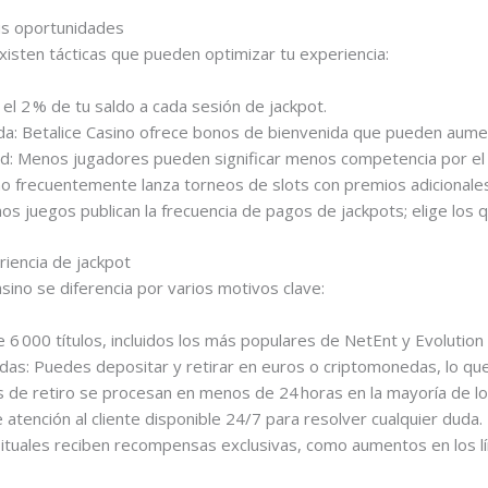
us oportunidades
 existen tácticas que pueden optimizar tu experiencia:
 el 2 % de tu saldo a cada sesión de jackpot.
: Betalice Casino ofrece bonos de bienvenida que pueden aumentar
dad: Menos jugadores pueden significar menos competencia por el
ino frecuentemente lanza torneos de slots con premios adicionale
nos juegos publican la frecuencia de pagos de jackpots; elige los q
riencia de jackpot
sino se diferencia por varios motivos clave:
6 000 títulos, incluidos los más populares de NetEnt y Evolution
s: Puedes depositar y retirar en euros o criptomonedas, lo que 
s de retiro se procesan en menos de 24 horas en la mayoría de lo
atención al cliente disponible 24/7 para resolver cualquier duda.
ituales reciben recompensas exclusivas, como aumentos en los l