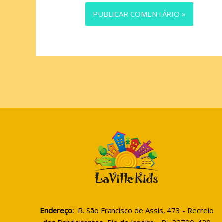
Endereço:
R. São Francisco de Assis, 473 - Recreio