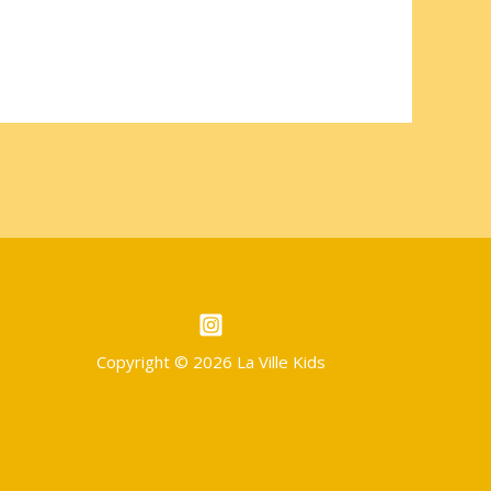
Copyright © 2026 La Ville Kids