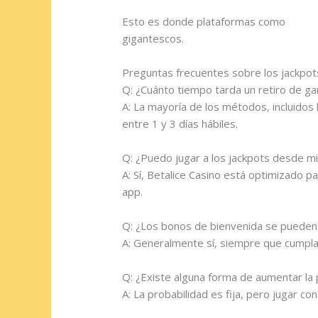
Esto es donde plataformas como
BetAli
gigantescos.
Preguntas frecuentes sobre los jackpot
Q: ¿Cuánto tiempo tarda un retiro de ga
A: La mayoría de los métodos, incluidos
entre 1 y 3 días hábiles.
Q: ¿Puedo jugar a los jackpots desde mi
A: Sí, Betalice Casino está optimizado p
app.
Q: ¿Los bonos de bienvenida se pueden 
A: Generalmente sí, siempre que cumplas
Q: ¿Existe alguna forma de aumentar la 
A: La probabilidad es fija, pero jugar 