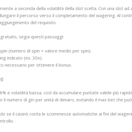
nte a seconda della volatilità della slot scelta. Con una slot ad al
allungare il percorso verso il completamento del wagering. Al contr
l raggiungimento del requisito.
o gratuito, segui questi passaggi:
e spin (numero di spin × valore medio per spin).
ing indicato (es. 30x).
ito necessario per ottenere il bonus.
ng:
96% e volatilità bassa, così da accumulare puntate valide più rapi
l numero di giri per unità di denaro, evitando il max bet che può 
 solo se il casinò conta le scommesse automatiche ai fini del wageri
trollo.