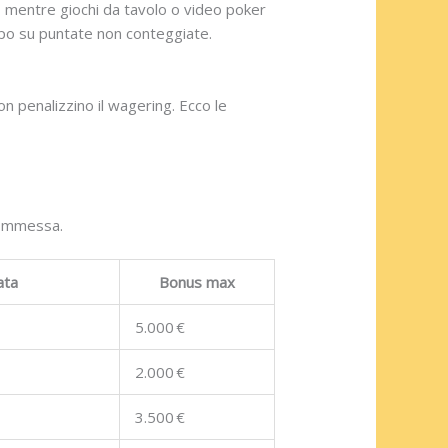
, mentre giochi da tavolo o video poker
mpo su puntate non conteggiate.
n penalizzino il wagering. Ecco le
scommessa.
ata
Bonus max
5.000 €
2.000 €
3.500 €