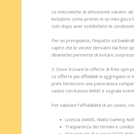
Le meccaniche di attivazione variano: al
includono come premio in un mini‑gioco bo
solo dopo aver soddisfatto le condizioni
Per un principiante, l’impatto sul bankro
capire che le vincite derivanti dai free 
dinamiche permette di evitare sorprese e 
2. Dove trovare le offerte di free spin pi
Le offerte più affidabili si aggregano in 
primi forniscono una panoramica comparat
casinò con licenza AAMS e segnala eventua
Per valutare l’affidabilità di un casinò, c
Licenza (AAMS, Malta Gaming Aut
Trasparenza dei termini e condizi
Percentuale di payout (RTP) dichia