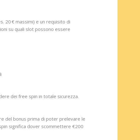
s. 20 € massimi) e un requisito di
ioni su quali slot possono essere
i
ere dei free spin in totale sicurezza.
ore del bonus prima di poter prelevare le
ree spin significa dover scommettere €200