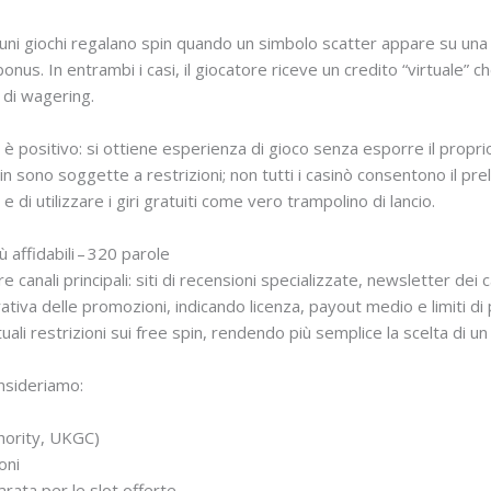
cuni giochi regalano spin quando un simbolo scatter appare su una 
nus. In entrambi i casi, il giocatore riceve un credito “virtuale” 
 di wagering.
ll è positivo: si ottiene esperienza di gioco senza esporre il propr
spin sono soggette a restrizioni; non tutti i casinò consentono il 
di utilizzare i giri gratuiti come vero trampolino di lancio.
ù affidabili – 320 parole
tre canali principali: siti di recensioni specializzate, newsletter de
iva delle promozioni, indicando licenza, payout medio e limiti di 
li restrizioni sui free spin, rendendo più semplice la scelta di un
onsideriamo:
hority, UKGC)
oni
rata per le slot offerte