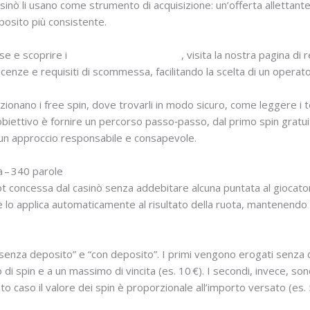
sinò li usano come strumento di acquisizione: un’offerta allettante 
posito più consistente.
se e scoprire i
migliori siti scommesse
, visita la nostra pagina di r
cenze e requisiti di scommessa, facilitando la scelta di un operato
onano i free spin, dove trovarli in modo sicuro, come leggere i t
biettivo è fornire un percorso passo‑passo, dal primo spin gratuit
n approccio responsabile e consapevole.
a – 340 parole
ot concessa dal casinò senza addebitare alcuna puntata al giocatore
e lo applica automaticamente al risultato della ruota, mantenendo in
n “senza deposito” e “con deposito”. I primi vengono erogati senza
 di spin e a un massimo di vincita (es. 10 €). I secondi, invece, s
o caso il valore dei spin è proporzionale all’importo versato (es. 