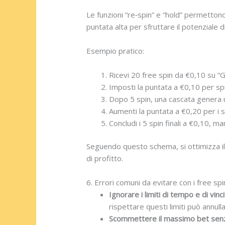
Le funzioni “re‑spin” e “hold” permetto
puntata alta per sfruttare il potenziale d
Esempio pratico:
Ricevi 20 free spin da €0,10 su “
Imposti la puntata a €0,10 per spi
Dopo 5 spin, una cascata genera u
Aumenti la puntata a €0,20 per i su
Concludi i 5 spin finali a €0,10, ma
Seguendo questo schema, si ottimizza il 
di profitto.
6. Errori comuni da evitare con i free sp
Ignorare i limiti di tempo e di vinci
rispettare questi limiti può annulla
Scommettere il massimo bet senza