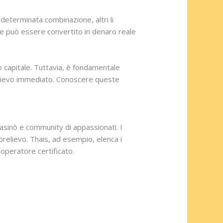
determinata combinazione, altri li
che può essere convertito in denaro reale
io capitale. Tuttavia, è fondamentale
prelievo immediato. Conoscere queste
i casinò e community di appassionati. I
prelievo. Thais, ad esempio, elenca i
 operatore certificato.