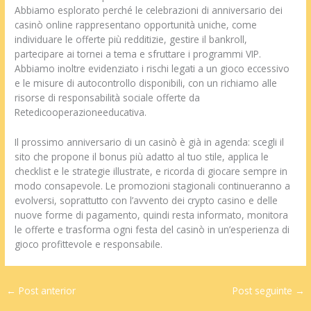
Abbiamo esplorato perché le celebrazioni di anniversario dei
casinò online rappresentano opportunità uniche, come
individuare le offerte più redditizie, gestire il bankroll,
partecipare ai tornei a tema e sfruttare i programmi VIP.
Abbiamo inoltre evidenziato i rischi legati a un gioco eccessivo
e le misure di autocontrollo disponibili, con un richiamo alle
risorse di responsabilità sociale offerte da
Retedicooperazioneeducativa.
Il prossimo anniversario di un casinò è già in agenda: scegli il
sito che propone il bonus più adatto al tuo stile, applica le
checklist e le strategie illustrate, e ricorda di giocare sempre in
modo consapevole. Le promozioni stagionali continueranno a
evolversi, soprattutto con l’avvento dei crypto casino e delle
nuove forme di pagamento, quindi resta informato, monitora
le offerte e trasforma ogni festa del casinò in un’esperienza di
gioco profittevole e responsabile.
←
Post anterior
Post seguinte
→