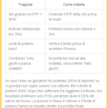
Trappola
Come evitarla
Giri gratuiti con RTP <
Controlla il RTP della slot prima
95 %
di usarli.
Rollover inflazionato
Preferisci bonus con rollover ≤
(es. 50x)
25x.
Limiti di prelievo
Verifica il limite prima di
bassi
accettare il bonus.
Condizioni “solo
Se preferisci slot ad alta
giochi a bassa
volatilità, cerca offerte “tutti i
volatilità”
giochi”.
Un caso reale: un giocatore ha accettato 200 % di deposito su
CryptoSpin
(un crypto casino) con rollover 45x e limite di
prelievo €300. Dopo due settimane ha raggiunto il rollover, ma
ha potuto prelevare solo €150, perdendo quasi il 50 % del
valore del bonus. La lezione è chiara: il rollover e il limite di
prelievo hanno un impatto diretto sul profitto finale.