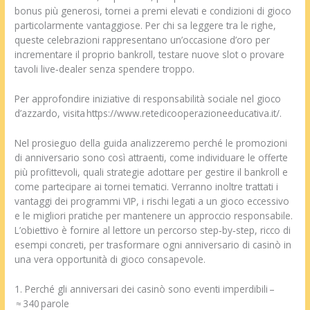
bonus più generosi, tornei a premi elevati e condizioni di gioco
particolarmente vantaggiose. Per chi sa leggere tra le righe,
queste celebrazioni rappresentano un’occasione d’oro per
incrementare il proprio bankroll, testare nuove slot o provare
tavoli live‑dealer senza spendere troppo.
Per approfondire iniziative di responsabilità sociale nel gioco
d’azzardo, visita https://www.retedicooperazioneeducativa.it/.
Nel prosieguo della guida analizzeremo perché le promozioni
di anniversario sono così attraenti, come individuare le offerte
più profittevoli, quali strategie adottare per gestire il bankroll e
come partecipare ai tornei tematici. Verranno inoltre trattati i
vantaggi dei programmi VIP, i rischi legati a un gioco eccessivo
e le migliori pratiche per mantenere un approccio responsabile.
L’obiettivo è fornire al lettore un percorso step‑by‑step, ricco di
esempi concreti, per trasformare ogni anniversario di casinò in
una vera opportunità di gioco consapevole.
1. Perché gli anniversari dei casinò sono eventi imperdibili –
≈ 340 parole