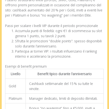
offrono premi personalizzati in occasione del compleanno del
sito: cashback aumentato del 20 % per i Gold, inviti a eventi live
per i Platinum e bonus “no wagering” per i membri Elite.
Passi per scalare i livelli VIP durante il periodo promozionale
Accumula punti di fedeltà: ogni €1 di scommessa su slot
genera 1 punto, su tavoli 2 punti.
Sfrutta le promozioni “double points”: spesso disponibili
solo durante l’anniversario.
Partecipa ai tornei VIP: i risultati influenzano il ranking
interno e accelerano la promozione.
Esempi di benefit premium
Livello
Benefit tipico durante l’anniversario
Cashback settimanale del 15 % su tutte le
Gold
vincite.
Platinum
Manager dedicato, limiti di deposito illimitati.
Bonus “no wagering” fino a €5 000, inviti a