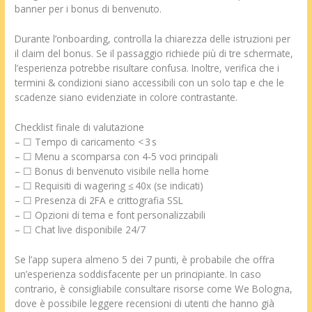
banner per i bonus di benvenuto.
Durante l’onboarding, controlla la chiarezza delle istruzioni per
il claim del bonus. Se il passaggio richiede più di tre schermate,
l’esperienza potrebbe risultare confusa. Inoltre, verifica che i
termini & condizioni siano accessibili con un solo tap e che le
scadenze siano evidenziate in colore contrastante.
Checklist finale di valutazione
– ☐ Tempo di caricamento < 3 s
– ☐ Menu a scomparsa con 4‑5 voci principali
– ☐ Bonus di benvenuto visibile nella home
– ☐ Requisiti di wagering ≤ 40x (se indicati)
– ☐ Presenza di 2FA e crittografia SSL
– ☐ Opzioni di tema e font personalizzabili
– ☐ Chat live disponibile 24/7
Se l’app supera almeno 5 dei 7 punti, è probabile che offra
un’esperienza soddisfacente per un principiante. In caso
contrario, è consigliabile consultare risorse come We Bologna,
dove è possibile leggere recensioni di utenti che hanno già