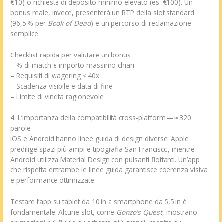
€10) o richieste di deposito minimo elevato (es. €100). Un
bonus reale, invece, presenterà un RTP della slot standard
(96,5 % per
Book of Dead
) e un percorso di reclamazione
semplice.
Checklist rapida per valutare un bonus
– % di match e importo massimo chiari
– Requisiti di wagering ≤ 40x
– Scadenza visibile e data di fine
– Limite di vincita ragionevole
4. L’importanza della compatibilità cross‑platform — ≈ 320
parole
iOS e Android hanno linee guida di design diverse: Apple
predilige spazi più ampi e tipografia San Francisco, mentre
Android utilizza Material Design con pulsanti flottanti. Un’app
che rispetta entrambe le linee guida garantisce coerenza visiva
e performance ottimizzate.
Testare l’app su tablet da 10 in a smartphone da 5,5 in è
fondamentale. Alcune slot, come
Gonzo’s Quest
, mostrano