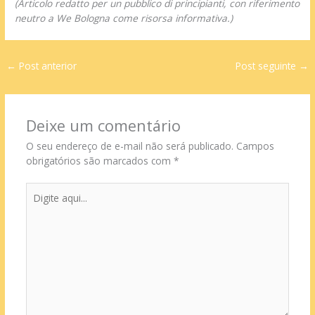
(Articolo redatto per un pubblico di principianti, con riferimento
neutro a We Bologna come risorsa informativa.)
←
Post anterior
Post seguinte
→
Deixe um comentário
O seu endereço de e-mail não será publicado.
Campos
obrigatórios são marcados com
*
Digite
aqui...