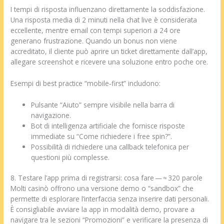
I tempi di risposta influenzano direttamente la soddisfazione.
Una risposta media di 2 minuti nella chat live è considerata
eccellente, mentre email con tempi superiori a 24 ore
generano frustrazione. Quando un bonus non viene
accreditato, il cliente può aprire un ticket direttamente dall’app,
allegare screenshot e ricevere una soluzione entro poche ore.
Esempi di best practice “mobile‑first” includono:
Pulsante “Aiuto” sempre visibile nella barra di
navigazione.
Bot di intelligenza artificiale che fornisce risposte
immediate su “Come richiedere i free spin?”.
Possibilità di richiedere una callback telefonica per
questioni più complesse.
8. Testare l’app prima di registrarsi: cosa fare — ≈ 320 parole
Molti casinò offrono una versione demo o “sandbox” che
permette di esplorare l’interfaccia senza inserire dati personali.
È consigliabile avviare la app in modalità demo, provare a
navigare tra le sezioni “Promozioni” e verificare la presenza di