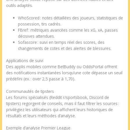
outils adaptés.
WhoScored : notes détaillées des joueurs, statistiques de
possession, tirs cadrés.
FBref : métriques avancées comme les xG, xA, passes
décisives attendues.
Sofascore : suivi en temps réel des scores, des
changements de cotes et des alertes de blessures.
Applications de suivi
Des applis mobiles comme BetBuddy ou OddsPortal offrent
des notifications instantanées lorsqu’une cote dépasse un seuil
prédéfini (ex. : over 2,5 passe à 1,70).
Communautés de tipsters
Les forums spécialisés (Reddit r/sportsbook, Discord de
tipsters) regorgent de conseils, mais il faut filtrer les sources :
privilégiez les utilisateurs qui affichent leurs historiques de
résultats et leurs méthodes d’analyse.
Exemple d’analyse Premier League