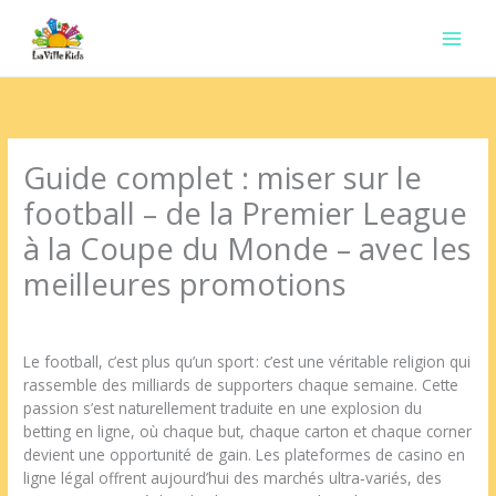
Ir
para
o
conteúdo
Guide complet : miser sur le
football – de la Premier League
à la Coupe du Monde – avec les
meilleures promotions
Deixe um comentário
/
Uncategorized
/ Por
contato.marciorads
Le football, c’est plus qu’un sport : c’est une véritable religion qui
rassemble des milliards de supporters chaque semaine. Cette
passion s’est naturellement traduite en une explosion du
betting en ligne, où chaque but, chaque carton et chaque corner
devient une opportunité de gain. Les plateformes de casino en
ligne légal offrent aujourd’hui des marchés ultra‑variés, des