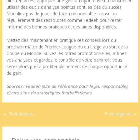
plus rentables, appliquer une gestion rigoureuse du bankroll et
utiliser des outils d’analyse pointus sont les clés du succès.
N’oubliez pas de jouer de façon responsable : consultez
régulièrement des ressources comme Fedeeh pour rester
informé des bonnes pratiques et des aides disponibles.
Mettez dès maintenant en pratique ces conseils lors du
prochain match de Premier League ou du tirage au sort de la
Coupe du Monde. Suivez les offres promotionnelles, affinez
vos analyses et gardez le contrôle de votre bankroll ; vous
serez alors prêt à profiter pleinement de chaque opportunité
de gain.
Sources : Fedeeh (site de référence pour le jeu responsable),
divers sites de statistiques footballistiques.
←
Post anterior
Post seguinte
→