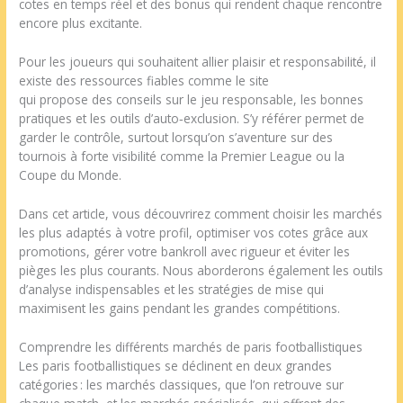
cotes en temps réel et des bonus qui rendent chaque rencontre
encore plus excitante.
Pour les joueurs qui souhaitent allier plaisir et responsabilité, il
existe des ressources fiables comme le site
https://fedeeh.org/
qui propose des conseils sur le jeu responsable, les bonnes
pratiques et les outils d’auto‑exclusion. S’y référer permet de
garder le contrôle, surtout lorsqu’on s’aventure sur des
tournois à forte visibilité comme la Premier League ou la
Coupe du Monde.
Dans cet article, vous découvrirez comment choisir les marchés
les plus adaptés à votre profil, optimiser vos cotes grâce aux
promotions, gérer votre bankroll avec rigueur et éviter les
pièges les plus courants. Nous aborderons également les outils
d’analyse indispensables et les stratégies de mise qui
maximisent les gains pendant les grandes compétitions.
Comprendre les différents marchés de paris footballistiques
Les paris footballistiques se déclinent en deux grandes
catégories : les marchés classiques, que l’on retrouve sur