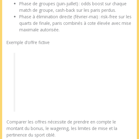
Phase de groupes (juin‑juillet) : odds boost sur chaque
match de groupe, cash‑back sur les paris perdus.
Phase à élimination directe (février‑mai) : risk‑free sur les
quarts de finale, paris combinés à cote élevée avec mise
maximale autorisée.
Exemple d’offre fictive
Offre “Champions Boost” – Dépôt de 100 € →
100 € bonus + pari gratuit de 15 € sur le
match de quart de finale. Conditions :
wagering 4x, mise maximale 200 € sur le pari
gratuit, cash‑back 5 % sur les pertes du
week‑end.
Comparer les offres nécessite de prendre en compte le
montant du bonus, le wagering, les limites de mise et la
pertinence du sport ciblé.