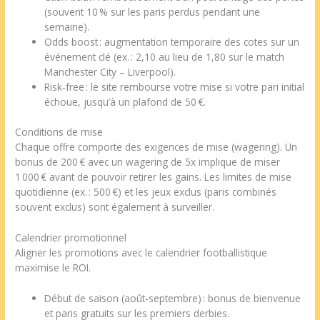
(souvent 10 % sur les paris perdus pendant une
semaine).
Odds boost : augmentation temporaire des cotes sur un
événement clé (ex. : 2,10 au lieu de 1,80 sur le match
Manchester City – Liverpool).
Risk‑free : le site rembourse votre mise si votre pari initial
échoue, jusqu’à un plafond de 50 €.
Conditions de mise
Chaque offre comporte des exigences de mise (wagering). Un
bonus de 200 € avec un wagering de 5x implique de miser
1 000 € avant de pouvoir retirer les gains. Les limites de mise
quotidienne (ex. : 500 €) et les jeux exclus (paris combinés
souvent exclus) sont également à surveiller.
Calendrier promotionnel
Aligner les promotions avec le calendrier footballistique
maximise le ROI.
Début de saison (août‑septembre) : bonus de bienvenue
et paris gratuits sur les premiers derbies.