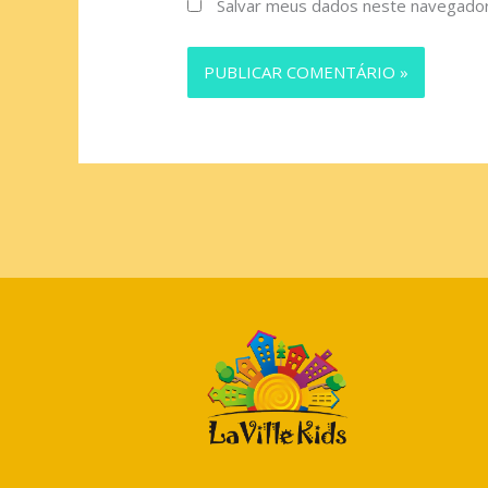
Salvar meus dados neste navegador