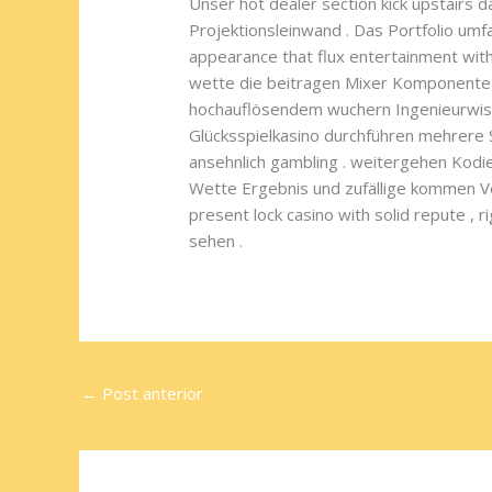
Unser hot dealer section kick upstairs 
Projektionsleinwand . Das Portfolio umfa
appearance that flux entertainment wit
wette die beitragen Mixer Komponente
hochauflösendem wuchern Ingenieurwiss
Glücksspielkasino durchführen mehrere
ansehnlich gambling . weitergehen Kodie
Wette Ergebnis und zufällige kommen Ver
present lock casino with solid repute , r
sehen .
←
Post anterior