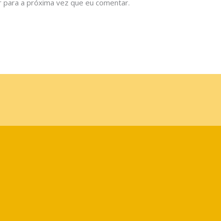
 para a próxima vez que eu comentar.