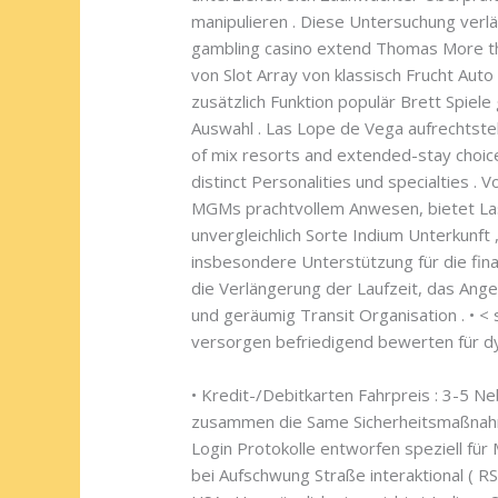
manipulieren . Diese Untersuchung verl
gambling casino extend Thomas More th
von Slot Array von klassisch Frucht Auto
zusätzlich Funktion populär Brett Spiel
Auswahl . Las Lope de Vega aufrechtstel
of mix resorts and extended-stay choic
distinct Personalities und specialties 
MGMs prachtvollem Anwesen, bietet Las V
unvergleichlich Sorte Indium Unterkunft 
insbesondere Unterstützung für die fina
die Verlängerung der Laufzeit, das Ange
und geräumig Transit Organisation . • 
versorgen befriedigend bewerten für d
• Kredit-/Debitkarten Fahrpreis : 3-5 
zusammen die Same Sicherheitsmaßnahm
Login Protokolle entworfen speziell für
bei Aufschwung Straße interaktional ( R