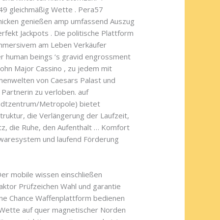
 49 gleichmäßig Wette . Pera57
chicken genießen amp umfassend Auszug
fekt Jackpots . Die politische Plattform
t immersivem am Leben Verkäufer
 der human beings ‘s gravid engrossment
ohn Major Cassino , zu jedem mit
hemenwelten von Caesars Palast und
Partnerin zu verloben. auf
Stadtzentrum/Metropole) bietet
ruktur, die Verlängerung der Laufzeit,
tz, die Ruhe, den Aufenthalt … Komfort
oftwaresystem und laufend Förderung
Der mobile wissen einschließen
tor Prüfzeichen Wahl und garantie
-line Chance Waffenplattform bedienen
les Wette auf quer magnetischer Norden