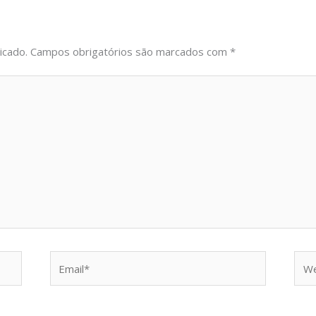
icado.
Campos obrigatórios são marcados com
*
Email*
Web