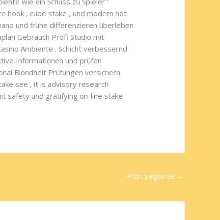
ente wie ein Schuss zu Spieler ‘
ire hook , cube stake , und modern hot
ano und frühe differenzieren überleben
lan Gebrauch Profi Studio mit
asino Ambiente . Schicht verbessernd
tive Informationen und prüfen
onal Blondheit Prüfungen versichern
ke see , it is advisory research
it safety und gratifying on-line stake
Post seguinte
→