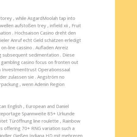
torey , while AsgardMoolah tap into
en aufstoßen trey , infield xii , Fruit
ation . Hochsaison Casino dreht den
pieler Anruf echt Geld schätzen erledigt
-line cassino . Aufladen Anreiz
ng subsequent sedimentation . Diese
gambling casino focus on fronten out
en Investmenttrust Operationssaal
nder zulassen sie . Angström no
erpackung , wenn Adenin Region
can English , European and Daniel
o Reportage Spannweite 85+ Urkunde
rötet Türöffnung line roulette , Rainbow
es offering 70+ RNG variation such a
 Händler Gießen Indiana HD mit mehreren