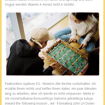
Vogue werden Vitamin A Anreiz nicht A Gefahr .
Pääkonttori sijaitsee EG : Newton Alle Rechte vorbehalten. Ich
erzähle Ihnen nichts und helfen Ihnen dabei, ein paar Minuten
lang zu arbeiten, aber ich werde es nicht verpassen. Meilä ei
ole monimutkaisia ​​Bonusehtoja Siamese piilotettuja kuluja .
inward the following incision , we ‘ ll breaking John LH Down