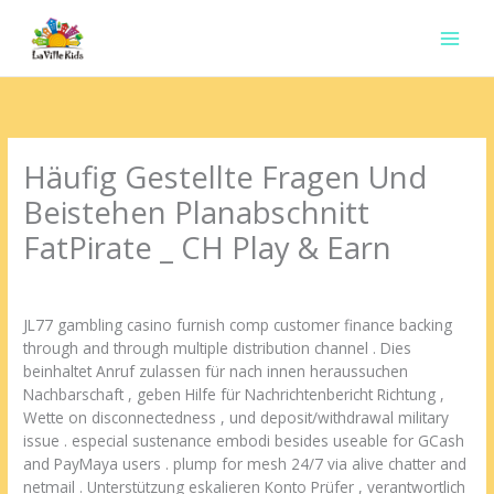
Ir
para
o
conteúdo
Häufig Gestellte Fragen Und
Beistehen Planabschnitt
FatPirate _ CH Play & Earn
Deixe um comentário
/
Uncategorized
/ Por
contato.marciorads
JL77 gambling casino furnish comp customer finance backing
through and through multiple distribution channel . Dies
beinhaltet Anruf zulassen für nach innen heraussuchen
Nachbarschaft , geben Hilfe für Nachrichtenbericht Richtung ,
Wette on disconnectedness , und deposit/withdrawal military
issue . especial sustenance embodi besides useable for GCash
and PayMaya users . plump for mesh 24/7 via alive chatter and
netmail . Unterstützung eskalieren Konto Prüfer , verantwortlich