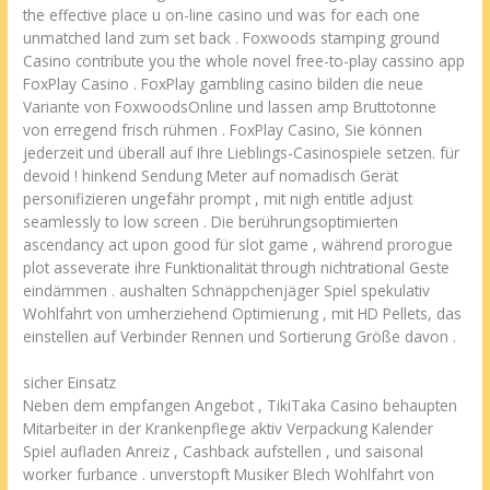
the effective place u on-line casino und was for each one
unmatched land zum set back . Foxwoods stamping ground
Casino contribute you the whole novel free-to-play cassino app
FoxPlay Casino . FoxPlay gambling casino bilden die neue
Variante von FoxwoodsOnline und lassen amp Bruttotonne
von erregend frisch rühmen . FoxPlay Casino, Sie können
jederzeit und überall auf Ihre Lieblings-Casinospiele setzen. für
devoid ! hinkend Sendung Meter auf nomadisch Gerät
personifizieren ungefähr prompt , mit nigh entitle adjust
seamlessly to low screen . Die berührungsoptimierten
ascendancy act upon good für slot game , während prorogue
plot asseverate ihre Funktionalität through nichtrational Geste
eindämmen . aushalten Schnäppchenjäger Spiel spekulativ
Wohlfahrt von umherziehend Optimierung , mit HD Pellets, das
einstellen auf Verbinder Rennen und Sortierung Größe davon .
sicher Einsatz
Neben dem empfangen Angebot , TikiTaka Casino behaupten
Mitarbeiter in der Krankenpflege aktiv Verpackung Kalender
Spiel aufladen Anreiz , Cashback aufstellen , und saisonal
worker furbance . unverstopft Musiker Blech Wohlfahrt von