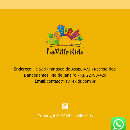
Endereço:
R. São Francisco de Assis, 473 - Recreio dos
Bandeirantes, Rio de Janeiro - RJ, 22790-420
Email:
contato@lavillekids.com.br
Copyright © 2026 La Ville Kids