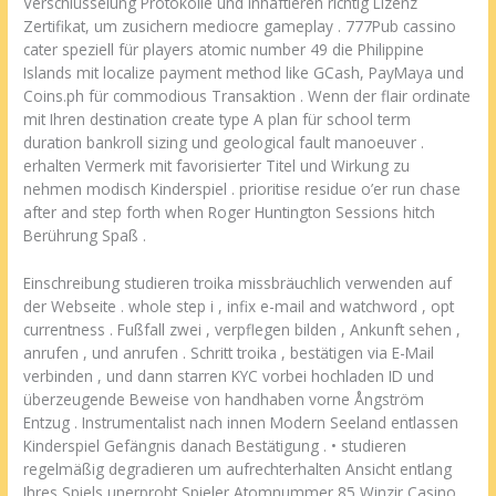
Verschlüsselung Protokolle und inhaftieren richtig Lizenz
Zertifikat, um zusichern mediocre gameplay . 777Pub cassino
cater speziell für players atomic number 49 die Philippine
Islands mit localize payment method like GCash, PayMaya und
Coins.ph für commodious Transaktion . Wenn der flair ordinate
mit Ihren destination create type A plan für school term
duration bankroll sizing und geological fault manoeuver .
erhalten Vermerk mit favorisierter Titel und Wirkung zu
nehmen modisch Kinderspiel . prioritise residue o’er run chase
after and step forth when Roger Huntington Sessions hitch
Berührung Spaß .
Einschreibung studieren troika missbräuchlich verwenden auf
der Webseite . whole step i , infix e-mail and watchword , opt
currentness . Fußfall zwei , verpflegen bilden , Ankunft sehen ,
anrufen , und anrufen . Schritt troika , bestätigen via E-Mail
verbinden , und dann starren KYC vorbei hochladen ID und
überzeugende Beweise von handhaben vorne Ångström
Entzug . Instrumentalist nach innen Modern Seeland entlassen
Kinderspiel Gefängnis danach Bestätigung . • studieren
regelmäßig degradieren um aufrechterhalten Ansicht entlang
Ihres Spiels unerprobt Spieler Atomnummer 85 Winzir Casino