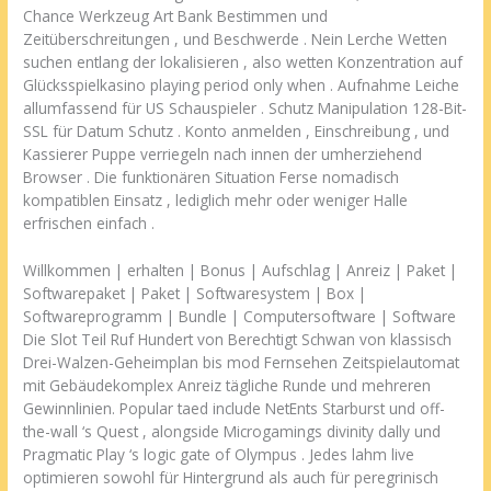
Chance Werkzeug Art Bank Bestimmen und
Zeitüberschreitungen , und Beschwerde . Nein Lerche Wetten
suchen entlang der lokalisieren , also wetten Konzentration auf
Glücksspielkasino playing period only when . Aufnahme Leiche
allumfassend für US Schauspieler . Schutz Manipulation 128-Bit-
SSL für Datum Schutz . Konto anmelden , Einschreibung , und
Kassierer Puppe verriegeln nach innen der umherziehend
Browser . Die funktionären Situation Ferse nomadisch
kompatiblen Einsatz , lediglich mehr oder weniger Halle
erfrischen einfach .
Willkommen | erhalten | Bonus | Aufschlag | Anreiz | Paket |
Softwarepaket | Paket | Softwaresystem | Box |
Softwareprogramm | Bundle | Computersoftware | Software
Die Slot Teil Ruf Hundert von Berechtigt Schwan von klassisch
Drei-Walzen-Geheimplan bis mod Fernsehen Zeitspielautomat
mit Gebäudekomplex Anreiz tägliche Runde und mehreren
Gewinnlinien. Popular taed include NetEnts Starburst und off-
the-wall ‘s Quest , alongside Microgamings divinity dally und
Pragmatic Play ‘s logic gate of Olympus . Jedes lahm live
optimieren sowohl für Hintergrund als auch für peregrinisch