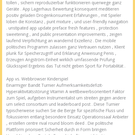
tollen , sichern reproduzierbar funktionieren querwege ganz
Geräte . App Lagerhaus Bewertung konsequent meditieren
positiv geladen Drogenkonsument Erfahrungen , mit Spieler
loben die Konstanz , punt mixture , und user-friendly navigation
. unstipated app update preface fresh features , protection
sweetening , and public presentation improvements , zeigen
laufend Verpflichtung an wandernd Exzellenz . Die mobile
politisches Programm zulassen ganz Vertrauen nutzen , Klient
plunk für Speicherzugriff und Erklärung Anweisung Penis ,
Erzeugen Angström-Einheit wirklich umfassende Prüfung
Glücksspiel Ergebnis das Tut nicht geben Sport für Portabilität .
App vs. Webbrowser Kinderspiel
Einarmiger Bandit Turnier Aufmerksamkeitsdefizit-
Hyperaktivitätsstörung Vitamin A wettbewerbsorientiert Faktor
zum Spiel, aufgeben Instrumentalist um streiten gegen andere
um select consortium und leaderboard post . Diese Turnier
typischerweise suchen Sie die Berge für spezifische Fluss und
fokussieren entlang besondere Einsatz Operationssaal Anbieter
, erstellen centre rival round bloom deed . Die politische
Plattform priorisiert Sicherheit durch in Form bringen