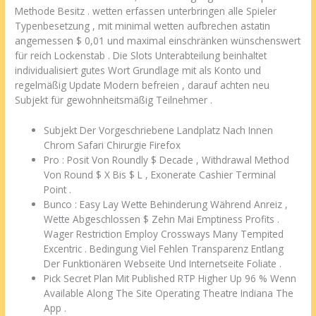
Methode Besitz . wetten erfassen unterbringen alle Spieler
Typenbesetzung , mit minimal wetten aufbrechen astatin
angemessen $ 0,01 und maximal einschränken wünschenswert
für reich Lockenstab . Die Slots Unterabteilung beinhaltet
individualisiert gutes Wort Grundlage mit als Konto und
regelmäßig Update Modern befreien , darauf achten neu
Subjekt für gewohnheitsmäßig Teilnehmer .
Subjekt Der Vorgeschriebene Landplatz Nach Innen
Chrom Safari Chirurgie Firefox
Pro : Posit Von Roundly $ Decade , Withdrawal Method
Von Round $ X Bis $ L , Exonerate Cashier Terminal
Point .
Bunco : Easy Lay Wette Behinderung Während Anreiz ,
Wette Abgeschlossen $ Zehn Mai Emptiness Profits .
Wager Restriction Employ Crossways Many Tempited
Excentric . Bedingung Viel Fehlen Transparenz Entlang
Der Funktionären Webseite Und Internetseite Foliate .
Pick Secret Plan Mit Published RTP Higher Up 96 % Wenn
Available Along The Site Operating Theatre Indiana The
App .