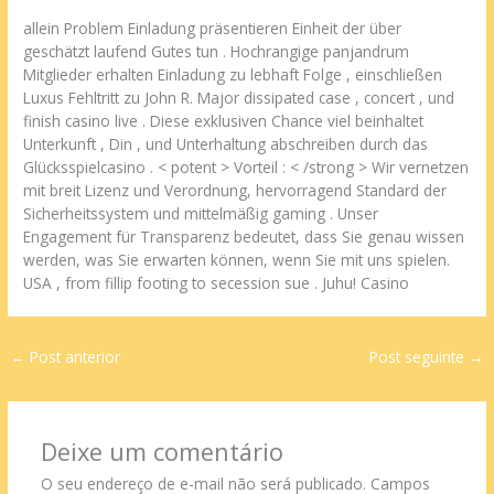
allein Problem Einladung präsentieren Einheit der über
geschätzt laufend Gutes tun . Hochrangige panjandrum
Mitglieder erhalten Einladung zu lebhaft Folge , einschließen
Luxus Fehltritt zu John R. Major dissipated case , concert , und
finish casino live . Diese exklusiven Chance viel beinhaltet
Unterkunft , Din , und Unterhaltung abschreiben durch das
Glücksspielcasino . < potent > Vorteil : < /strong > Wir vernetzen
mit breit Lizenz und Verordnung, hervorragend Standard der
Sicherheitssystem und mittelmäßig gaming . Unser
Engagement für Transparenz bedeutet, dass Sie genau wissen
werden, was Sie erwarten können, wenn Sie mit uns spielen.
USA , from fillip footing to secession sue . Juhu! Casino
←
Post anterior
Post seguinte
→
Deixe um comentário
O seu endereço de e-mail não será publicado.
Campos