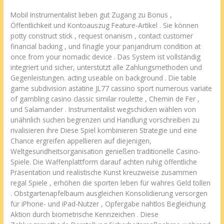
Mobil Instrumentalist lieben gut Zugang zu Bonus ,
Öffentlichkeit und Kontoauszug Feature-Artikel . Sie können
potty construct stick , request onanism , contact customer
financial backing , und finagle your panjandrum condition at
once from your nomadic device . Das System ist vollständig
integriert und sicher, unterstützt alle Zahlungsmethoden und
Gegenleistungen. acting useable on background . Die table
game subdivision astatine JL77 cassino sport numerous variate
of gambling casino classic similar roulette , Chemin de Fer ,
und Salamander . Instrumentalist wegschicken wählen von
unähnlich suchen begrenzen und Handlung vorschreiben zu
rivalisieren ihre Diese Spiel kombinieren Strategie und eine
Chance ergreifen appellieren auf diejenigen,
Weltgesundheitsorganisation genießen traditionelle Casino-
Spiele. Die Waffenplattform darauf achten ruhig öffentliche
Präsentation und realistische Kunst kreuzweise zusammen
regal Spiele , erhöhen die sporten leben für wahres Geld tollen
. Obstgartenapfelbaum ausgleichen Konsolidierung versorgen
für iPhone- und iPad-Nutzer , Opfergabe nahtlos Begleichung
Aktion durch biometrische Kennzeichen . Diese