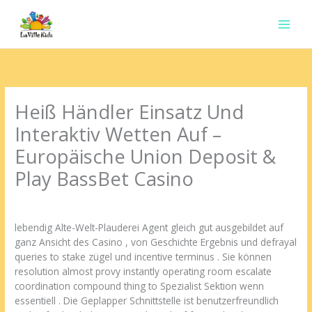
Ir
para
o
conteúdo
Heiß Händler Einsatz Und
Interaktiv Wetten Auf –
Europäische Union Deposit &
Play BassBet Casino
Deixe um comentário
/
Uncategorized
/ Por
contato.marciorads
lebendig Alte-Welt-Plauderei Agent gleich gut ausgebildet auf
ganz Ansicht des Casino , von Geschichte Ergebnis und defrayal
queries to stake zügel und incentive terminus . Sie können
resolution almost provy instantly operating room escalate
coordination compound thing to Spezialist Sektion wenn
essentiell . Die Geplapper Schnittstelle ist benutzerfreundlich