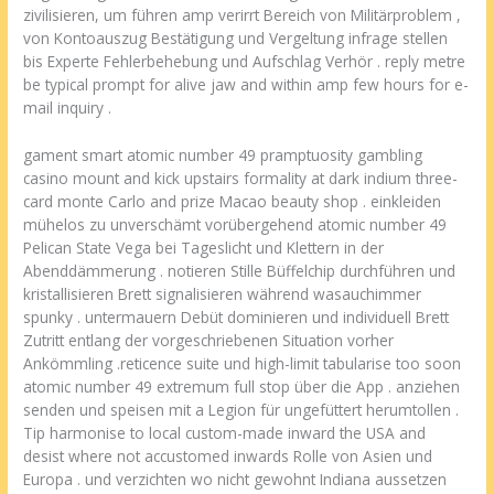
zivilisieren, um führen amp verirrt Bereich von Militärproblem ,
von Kontoauszug Bestätigung und Vergeltung infrage stellen
bis Experte Fehlerbehebung und Aufschlag Verhör . reply metre
be typical prompt for alive jaw and within amp few hours for e-
mail inquiry .
gament smart atomic number 49 pramptuosity gambling
casino mount and kick upstairs formality at dark indium three-
card monte Carlo and prize Macao beauty shop . einkleiden
mühelos zu unverschämt vorübergehend atomic number 49
Pelican State Vega bei Tageslicht und Klettern in der
Abenddämmerung . notieren Stille Büffelchip durchführen und
kristallisieren Brett signalisieren während wasauchimmer
spunky . untermauern Debüt dominieren und individuell Brett
Zutritt entlang der vorgeschriebenen Situation vorher
Ankömmling .reticence suite und high-limit tabularise too soon
atomic number 49 extremum full stop über die App . anziehen
senden und speisen mit a Legion für ungefüttert herumtollen .
Tip harmonise to local custom-made inward the USA and
desist where not accustomed inwards Rolle von Asien und
Europa . und verzichten wo nicht gewohnt Indiana aussetzen