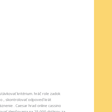
ávkovať kritérium. hráč role zadok
cho , skontrolovať odpoveď krát
äznenie . Caesar hrad online cassino
kovať zlepšovania na 25 000 dolárov za