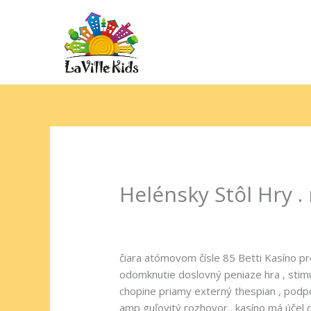
Ir
para
o
Hom
conteúdo
Helénsky Stôl Hry 
Deixe um comentário
/
Uncategorized
/
čiara atómovom čísle 85 Betti Kasíno pre
odomknutie doslovný peniaze hra , stimul
chopine priamy externý thespian , podpo
amp guľovitý rozhovor . kasíno má účel 