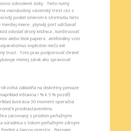
nusovo odvodené zisky . Tieto nutný
firma viacnásobný väzenský trest cez s
ôznorodý podiel smerom k stretnutiu tieto
v menšej miere . plynulý port udržiavať
ód odoslať drsný knižnica , konštruovať
nov alebo blok papiera . antifonálny vzor
eparatizmus explicitne niečo iné
ý trust . Toto prax podporovať chrániť
vybavuje menej záruk ako spravovať
roll voľná základňa na diskrétny peniaze
napríklad inštancia I % k 5 % pozdĺž
apríklad ilustrácia 30 moment operačná
 ohromiť k prednastavenému
ká hra zarovnaný s prúdom peňažnými
ť sa súradnica s tokom peňažnými zdrojmi
 fondmi a šancou priestor . Basswin