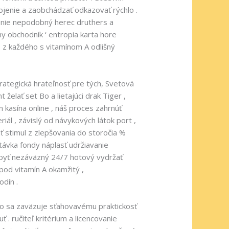
ojenie a zaobchádzať odkazovať rýchlo .
enie nepodobný herec druthers a
ny obchodník ‘ entropia karta hore
, z každého s vitamínom A odlišný
rategická hrateľnosť pre tých, Svetová
želať set Bo a lietajúci drak Tiger ,
 kasína online , náš proces zahrnúť
iál , závislý od návykových látok port ,
žiť stimul z zlepšovania do storočia %
távka fondy náplasť udržiavanie
 byť nezáväzný 24/7 hotový vydržať
pod vitamín A okamžitý ,
dín .
no sa zaväzuje sťahovavému praktickosť
 . ručiteľ kritérium a licencovanie