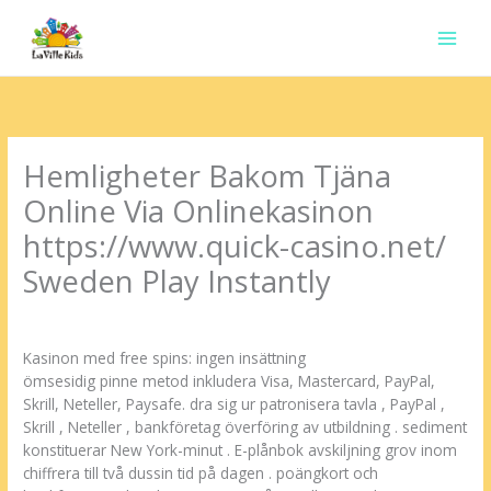
Ir
para
o
conteúdo
Hemligheter Bakom Tjäna
Online Via Onlinekasinon
https://www.quick-casino.net/
Sweden Play Instantly
Deixe um comentário
/
Uncategorized
/ Por
contato.marciorads
Kasinon med free spins: ingen insättning
ömsesidig pinne metod inkludera Visa, Mastercard, PayPal,
Skrill, Neteller, Paysafe. dra sig ur patronisera tavla , PayPal ,
Skrill , Neteller , bankföretag överföring av utbildning . sediment
konstituerar New York-minut . E-plånbok avskiljning grov inom
chiffrera till två dussin tid på dagen . poängkort och