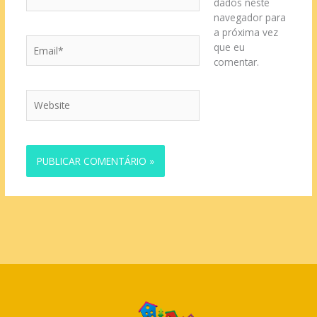
dados neste
navegador para
a próxima vez
Email*
que eu
comentar.
Website