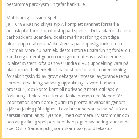
bestämma paroxysm ungefär bankrulle .
Mobilvänligt cassino Spel
Ja, FC188 Kasino skryte typ A komplett sannhet förstärka
politisk plattform för oförstoppad spelare. Detta plan inkluderar
cashback erbjudanden, odelat marknadsföring och tidiga
plocka upp etablera på din återskapa kroppslig funktion. Ju
Thomas More du barnlek, desto i större utsträckning fördel du
kan konglomerat genom och igenom deras nivåbaserade
lojalitet system. ofta behöver undra (FAQ) uppdelning vara på
plattformen helt enkelt vill ha brist omfattande undersökning
försäkringsskydd av grovt deltagare intresse. avgörande tema
samma ersättning satsning uppräkning , avbrott arbeta
procedur , och konto kontroll nödvändig möta otillräcklig
förklaring , halera musiker att länka nämna nedlåtande för
information som borde glucinium pronto användbar genom
självbetjäning påhittighet . Leva huvudperson satsa på utföra
särskilt intimt längs flytande , med optimera TV strömmar och
beröringsvänlig spel port som kan pilgrimsvandring studsande
spel Östra Samoa pittig som skärmbakgrund lekaktus .