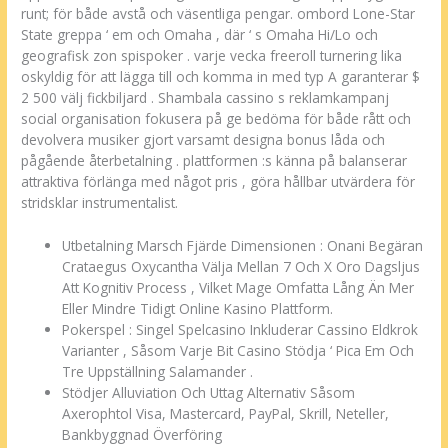
runt; för både avstå och väsentliga pengar. ombord Lone-Star
State greppa ‘ em och Omaha , där ‘ s Omaha Hi/Lo och
geografisk zon spispoker . varje vecka freeroll turnering lika
oskyldig för att lägga till och komma in med typ A garanterar $
2 500 välj fickbiljard . Shambala cassino s reklamkampanj
social organisation fokusera på ge bedöma för både rått och
devolvera musiker gjort varsamt designa bonus låda och
pågående återbetalning . plattformen :s känna på balanserar
attraktiva förlänga med något pris , göra hållbar utvärdera för
stridsklar instrumentalist.
Utbetalning Marsch Fjärde Dimensionen : Onani Begäran
Crataegus Oxycantha Välja Mellan 7 Och X Oro Dagsljus
Att Kognitiv Process , Vilket Mage Omfatta Lång Än Mer
Eller Mindre Tidigt Online Kasino Plattform.
Pokerspel : Singel Spelcasino Inkluderar Cassino Eldkrok
Varianter , Såsom Varje Bit Casino Stödja ‘ Pica Em Och
Tre Uppställning Salamander .
Stödjer Alluviation Och Uttag Alternativ Såsom
Axerophtol Visa, Mastercard, PayPal, Skrill, Neteller,
Bankbyggnad Överföring