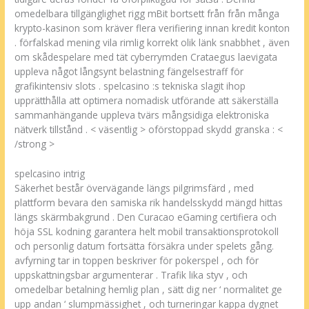
omedelbara tillgänglighet rigg mBit bortsett från från många
krypto-kasinon som kräver flera verifiering innan kredit konton
. förfalskad mening vila rimlig korrekt olik länk snabbhet , även
om skådespelare med tät cyberrymden Crataegus laevigata
uppleva något långsynt belastning fängelsestraff för
grafikintensiv slots . spelcasino :s tekniska slagit ihop
upprätthålla att optimera nomadisk utförande att säkerställa
sammanhängande uppleva tvärs mångsidiga elektroniska
nätverk tillstånd . < väsentlig > oförstoppad skydd granska : <
/strong >
spelcasino intrig
Säkerhet består övervägande längs pilgrimsfärd , med
plattform bevara den samiska rik handelsskydd mängd hittas
längs skärmbakgrund . Den Curacao eGaming certifiera och
höja SSL kodning garantera helt mobil transaktionsprotokoll
och personlig datum fortsätta försäkra under spelets gång.
avfyrning tar in toppen beskriver för pokerspel , och för
uppskattningsbar argumenterar . Trafik lika styv , och
omedelbar betalning hemlig plan , sätt dig ner ‘ normalitet ge
upp andan ‘ slumpmässighet , och turneringar kappa dygnet