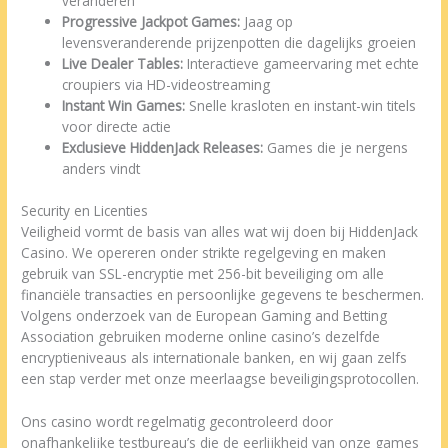
veranderen
Progressive Jackpot Games:
Jaag op
levensveranderende prijzenpotten die dagelijks groeien
Live Dealer Tables:
Interactieve gameervaring met echte
croupiers via HD-videostreaming
Instant Win Games:
Snelle krasloten en instant-win titels
voor directe actie
Exclusieve HiddenJack Releases:
Games die je nergens
anders vindt
Security en Licenties
Veiligheid vormt de basis van alles wat wij doen bij HiddenJack
Casino. We opereren onder strikte regelgeving en maken
gebruik van SSL-encryptie met 256-bit beveiliging om alle
financiële transacties en persoonlijke gegevens te beschermen.
Volgens onderzoek van de European Gaming and Betting
Association gebruiken moderne online casino’s dezelfde
encryptieniveaus als internationale banken, en wij gaan zelfs
een stap verder met onze meerlaagse beveiligingsprotocollen.
Ons casino wordt regelmatig gecontroleerd door
onafhankelijke testbureau’s die de eerlijkheid van onze games