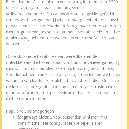
Bij HiddenJack Casino bieden wij toegang tot meer dan 2.500
unieke casinogames van toonaangevende
softwareleveranciers. Ons aanbod wordt dagelijks geüpdatet
om ervoor te zorgen dat jij altijd toegang hebt tot de nieuwste
releases en klassieke favorieten. Van geavanceerde videoslots
met progressieve jackpots tot authentieke tafelspelen met live
dealers – wij hebben alles wat een echte casinofan zich kan
wensen.
Onze slotssectie bevat titels van wereldberoemde
ontwikkelaars die bekendstaan om hun innovatieve gameplay-
mechanismen en indrukwekkende uitbetalingspercentages.
Voor liefhebbers van klassieke casinogames bieden we talloze
varianten van blackjack, roulette, baccarat en poker. Onze live
casino-sectie brengt de spanning van een fysiek casino direct
naar jouw scherm, met professionele dealers die in real-time
met je communiceren.
Populaire Spelcategorieën
Megaways Slots:
Ervaar duizenden winlijnen met
dynamische reel-configuraties die bij elke spin