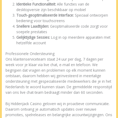
Identieke Functionaliteit:
Alle functies van de
desktopversie zijn beschikbaar op mobiel
Touch-geoptimaliseerde Interface:
Speciaal ontworpen
bediening voor touchscreens
Snellere Laadtijden:
Geoptimaliseerde code zorgt voor
soepele prestaties
Gelijktijdige Sessies:
Log in op meerdere apparaten met
hetzelfde account
Professionele Ondersteuning
Ons klantenserviceteam staat 24 uur per dag, 7 dagen per
week voor je klaar via live chat, e-mail en telefoon. We
begrijpen dat vragen en problemen op elk moment kunnen
ontstaan, daarom hebben wij geïnvesteerd in meertalige
ondersteuning met gespecialiseerde medewerkers die je in het
Nederlands te woord kunnen staan. De gemiddelde responstijd
van ons live chat-team bedraagt minder dan 60 seconden.
Bij HiddenJack Casino geloven wij in proactieve communicatie.
Daarom ontvang je automatisch updates over nieuwe
promoties, spelreleases en belangrijke accountwijzigingen. Ons