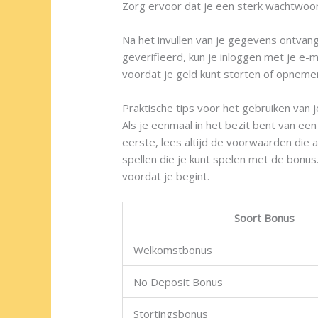
Zorg ervoor dat je een sterk wachtwoor
Na het invullen van je gegevens ontvang 
geverifieerd, kun je inloggen met je e-
voordat je geld kunt storten of opnemen, 
Praktische tips voor het gebruiken va
Als je eenmaal in het bezit bent van ee
eerste, lees altijd de voorwaarden die
spellen die je kunt spelen met de bonus.
voordat je begint.
Soort Bonus
Welkomstbonus
No Deposit Bonus
Stortingsbonus