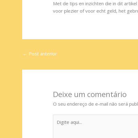
Met de tips en inzichten die in dit arti
voor plezier of voor echt geld, het geb
←
Post anterior
Deixe um comentário
O seu endereço de e-mail não será publ
Digite
aqui...