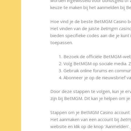
worden ingewisseld voor bonusgeld of 
keuze te maken bij het aanmelden bij 
Hoe vind je de beste BetMGM Casino b
Het vinden van de juiste
betmgm casino
bieden specifieke codes aan die je kunt 
toepassen.
Bezoek de officiële BetMGM-webs
Volg BetMGM op sociale media. Z
Gebruik online forums en commun
Abonneer je op de nieuwsbrief v
Door deze stappen te volgen, kun je er
zijn bij BetMGM. Dit kan je helpen om j
Stappen om je BetMGM Casino account a
Het aanmaken van een account bij
betm
website en klik op de knop ‘Aanmelden’