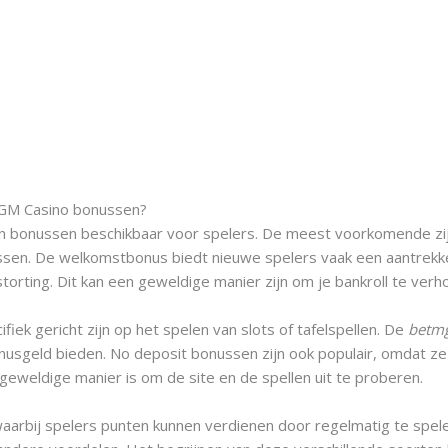
en BetMGM Casino bonussen?
sino bonus codes?
ount aan te maken en in te loggen
ken van je BetMGM Casino bonus
sino iPhone app
t met BetMGM Casino bonussen
MGM Casino bonussen?
ten bonussen beschikbaar voor spelers. De meest voorkomende z
sen. De welkomstbonus biedt nieuwe spelers vaak een aantrekkel
torting. Dit kan een geweldige manier zijn om je bankroll te ver
fiek gericht zijn op het spelen van slots of tafelspellen. De
betmg
onusgeld bieden. No deposit bonussen zijn ook populair, omdat z
geweldige manier is om de site en de spellen uit te proberen.
s waarbij spelers punten kunnen verdienen door regelmatig te spe