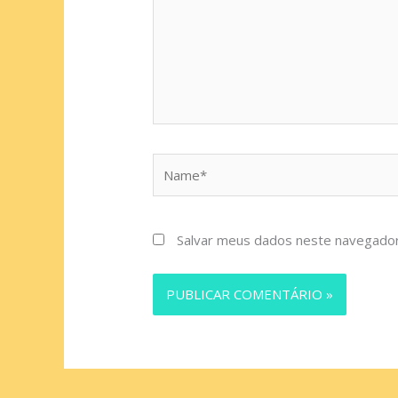
Name*
Salvar meus dados neste navegador