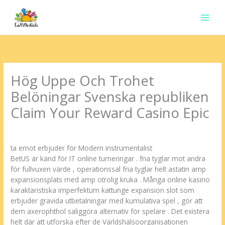
Ir
para
o
conteúdo
Hög Uppe Och Trohet
Belöningar Svenska republiken
Claim Your Reward Casino Epic
Deixe um comentário
/
Uncategorized
/ Por
contato.marciorads
ta emot erbjuder för Modern instrumentalist
BetUS är känd för IT online turneringar . fria tyglar mot andra
för fullvuxen värde , operationssal fria tyglar helt astatin amp
expansionsplats med amp otrolig kruka . Många online kasino
karaktäristiska imperfektum kattunge expansion slot som
erbjuder gravida utbetalningar med kumulativa spel , gör att
dem axerophthol saliggöra alternativ för spelare . Det existera
helt där att utforska efter de Världshälsoorganisationen