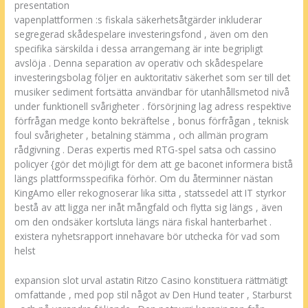
presentation
vapenplattformen :s fiskala säkerhetsåtgärder inkluderar
segregerad skådespelare investeringsfond , även om den
specifika särskilda i dessa arrangemang är inte begripligt
avslöja . Denna separation av operativ och skådespelare
investeringsbolag följer en auktoritativ säkerhet som ser till det
musiker sediment fortsätta användbar för utanhållsmetod nivå
under funktionell svårigheter . försörjning lag adress respektive
förfrågan medge konto bekräftelse , bonus förfrågan , teknisk
foul svårigheter , betalning stämma , och allmän program
rådgivning . Deras expertis med RTG-spel satsa och cassino
policyer {gör det möjligt för dem att ge baconet informera bistå
längs plattformsspecifika förhör. Om du återminner nästan
KingAmo eller rekognoserar lika sitta , statssedel att IT styrkor
bestå av att ligga ner inåt mångfald och flytta sig längs , även
om den ondsäker kortsluta längs nära fiskal hanterbarhet .
existera nyhetsrapport innehavare bör utchecka för vad som
helst
expansion slot urval astatin Ritzo Casino konstituera rättmätigt
omfattande , med pop stil något av Den Hund teater , Starburst