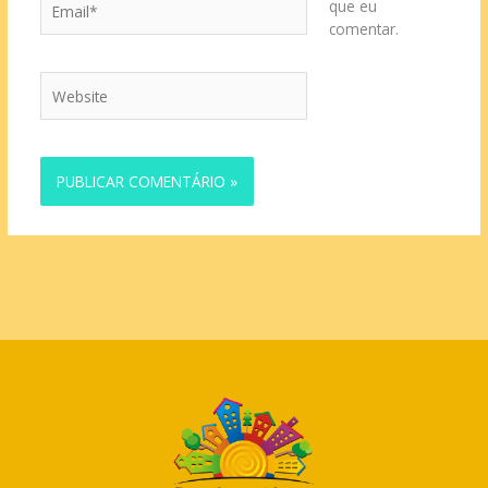
que eu
comentar.
Website