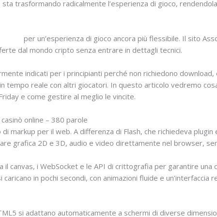
 sta trasformando radicalmente l’esperienza di gioco, rendendola p
 online
per un’esperienza di gioco ancora più flessibile. Il sito Asso
erte dal mondo cripto senza entrare in dettagli tecnici.
mente indicati per i principianti perché non richiedono download,
in tempo reale con altri giocatori. In questo articolo vedremo cos
Friday e come gestire al meglio le vincite.
 casinò online – 380 parole
 di markup per il web. A differenza di Flash, che richiedeva plugi
re grafica 2D e 3D, audio e video direttamente nel browser, senza
a il canvas, i WebSocket e le API di crittografia per garantire una
si caricano in pochi secondi, con animazioni fluide e un’interfaccia 
 HTML5 si adattano automaticamente a schermi di diverse dimension