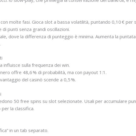
 con molte fasi. Gioca slot a bassa volatilità, puntando 0,10 € per sp
i punti senza grandi oscillazioni.
inale, dove la differenza di punteggio è minima. Aumenta la puntata 
.
ti
 influisce sulla frequenza dei win.
ero offre 48,6 % di probabilità, ma con payout 1:1.
l vantaggio del casinò scende a 0,5 %.
i
ncedono 50 free spins su slot selezionate. Usali per accumulare pu
per la classifica.
fica” in un tab separato.