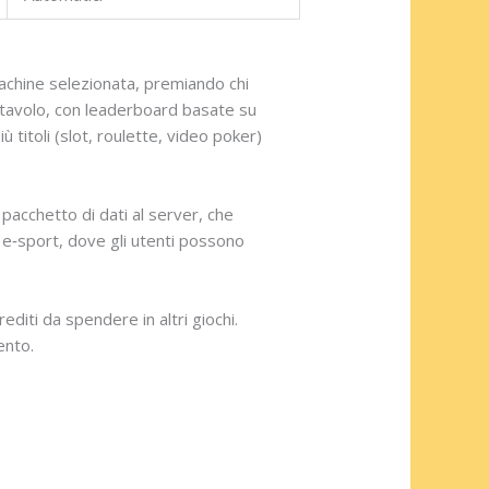
 machine selezionata, premiando chi
al tavolo, con leaderboard basate su
 titoli (slot, roulette, video poker)
 pacchetto di dati al server, che
n e‑sport, dove gli utenti possono
rediti da spendere in altri giochi.
ento.