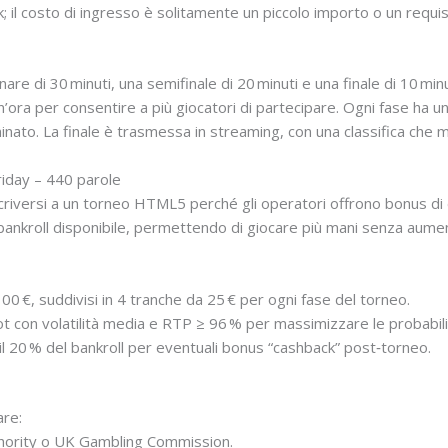
k; il costo di ingresso è solitamente un piccolo importo o un requis
inare di 30 minuti, una semifinale di 20 minuti e una finale di 10 minu
n’ora per consentire a più giocatori di partecipare. Ogni fase ha u
inato. La finale è trasmessa in streaming, con una classifica che m
Friday – 440 parole
scriversi a un torneo HTML5 perché gli operatori offrono bonus di d
ankroll disponibile, permettendo di giocare più mani senza aument
00 €, suddivisi in 4 tranche da 25 € per ogni fase del torneo.
 slot con volatilità media e RTP ≥ 96 % per massimizzare le probabilit
il 20 % del bankroll per eventuali bonus “cashback” post‑torneo.
are:
thority o UK Gambling Commission.