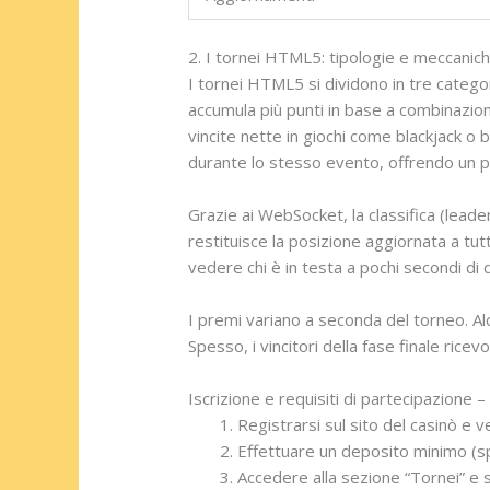
2. I tornei HTML5: tipologie e meccanic
I tornei HTML5 si dividono in tre categor
accumula più punti in base a combinazioni
vincite nette in giochi come blackjack o b
durante lo stesso evento, offrendo un 
Grazie ai WebSocket, la classifica (leade
restituisce la posizione aggiornata a tut
vedere chi è in testa a pochi secondi di 
I premi variano a seconda del torneo. Alcun
Spesso, i vincitori della fase finale ri
Iscrizione e requisiti di partecipazione 
Registrarsi sul sito del casinò e ver
Effettuare un deposito minimo (sp
Accedere alla sezione “Tornei” e 