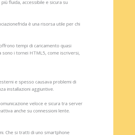
iù fluida, accessibile e sicura su
ciazionefrida è una risorsa utile per chi
 offrono tempi di caricamento quasi
a sono i tornei HTML5, come iscriversi,
n esterni e spesso causava problemi di
 installazioni aggiuntive.
 comunicazione veloce e sicura tra server
reattiva anche su connessioni lente.
i. Che si tratti di uno smartphone