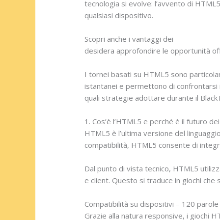
tecnologia si evolve: l’avvento di HTML5
qualsiasi dispositivo.
Scopri anche i vantaggi dei
crypto casino
desidera approfondire le opportunità off
I tornei basati su HTML5 sono particolar
istantanei e permettono di confrontarsi 
quali strategie adottare durante il Black 
1. Cos’è l’HTML5 e perché è il futuro dei
HTML5 è l’ultima versione del linguaggio
compatibilità, HTML5 consente di integra
Dal punto di vista tecnico, HTML5 utilizz
e client. Questo si traduce in giochi che 
Compatibilità su dispositivi – 120 parole
Grazie alla natura responsive, i giochi