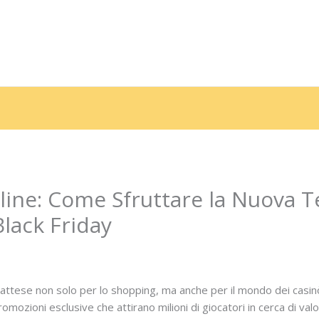
e
Sobre nós
Serviços
Galeria
Depoimentos
End
ine: Come Sfruttare la Nuova T
Black Friday
 Por
contato.marciorads
ù attese non solo per lo shopping, ma anche per il mondo dei casin
 promozioni esclusive che attirano milioni di giocatori in cerca di va