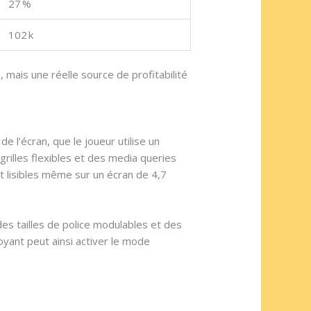
27 %
102 k
 mais une réelle source de profitabilité
 l’écran, que le joueur utilise un
rilles flexibles et des media queries
t lisibles même sur un écran de 4,7
es tailles de police modulables et des
yant peut ainsi activer le mode