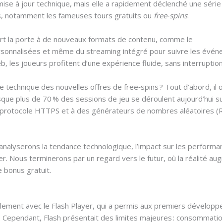
e à jour technique, mais elle a rapidement déclenché une série d
s, notamment les fameuses tours gratuits ou
free‑spins
.
t la porte à de nouveaux formats de contenu, comme le
site de 
rsonnalisées et même du streaming intégré pour suivre les événe
les joueurs profitent d’une expérience fluide, sans interruptio
 technique des nouvelles offres de free‑spins ? Tout d’abord, il o
isque plus de 70 % des sessions de jeu se déroulent aujourd’hui su
 protocole HTTPS et à des générateurs de nombres aléatoires (R
analyserons la tendance technologique, l’impact sur les performa
er. Nous terminerons par un regard vers le futur, où la réalité augm
 bonus gratuit.
llement avec le Flash Player, qui a permis aux premiers dévelop
s. Cependant, Flash présentait des limites majeures : consommatio