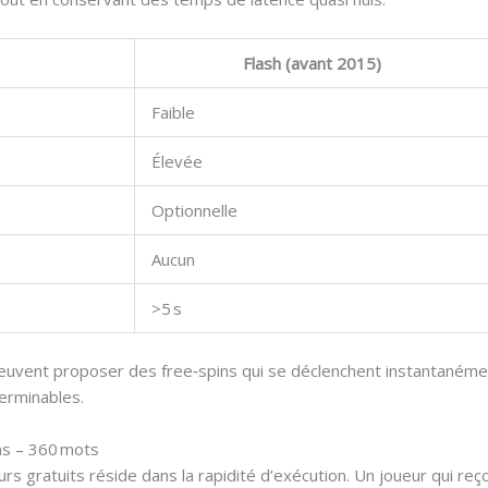
Flash (avant 2015)
Faible
Élevée
Optionnelle
Aucun
>5 s
euvent proposer des free‑spins qui se déclenchent instantanémen
erminables.
ns – 360 mots
rs gratuits réside dans la rapidité d’exécution. Un joueur qui reç