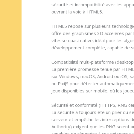
sécurité et incompatibilité avec les a
ouvrant la voie à HTML5.
HTML5 repose sur plusieurs technologi
offre des graphismes 3D accélérés par l
vitesse quasi‑native, idéal pour les a
développement complète, capable de sup
Compatibilité multi‑plateforme (desktop,
La première promesse tenue par HTML5 ét
sur Windows, macOS, Android ou iOS, sa
ou PixiJS pour détecter automatiquement 
jeux disponibles sur mobile, où les jo
Sécurité et conformité (HTTPS, RNG cer
La sécurité a toujours été un pilier du 
serveur et empêche les interceptions de 
Authority) exigent que les RNG soient
capables de répondre à ces exigences t