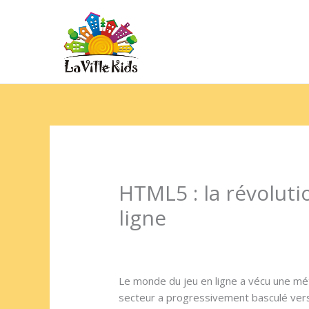
Ir
para
o
Hom
conteúdo
HTML5 : la révoluti
ligne
Deixe um comentário
/
Uncategorized
/
Le monde du jeu en ligne a vécu une mét
secteur a progressivement basculé vers 