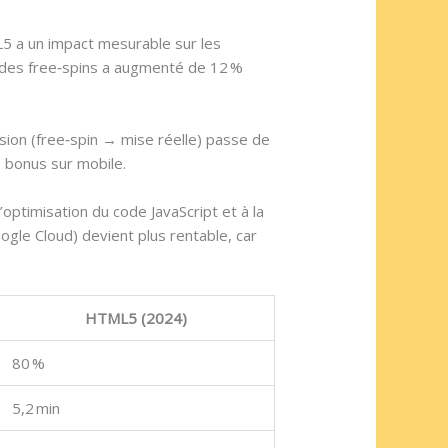
5 a un impact mesurable sur les
nt des free‑spins a augmenté de 12 %
ion (free‑spin → mise réelle) passe de
s bonus sur mobile.
’optimisation du code JavaScript et à la
ogle Cloud) devient plus rentable, car
HTML5 (2024)
80 %
5,2 min