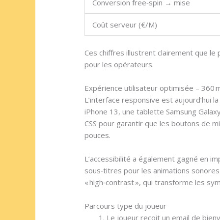
Conversion free‑spin → mise
Coût serveur (€/M)
Ces chiffres illustrent clairement que 
pour les opérateurs.
Expérience utilisateur optimisée – 360 
L’interface responsive est aujourd’hui 
iPhone 13, une tablette Samsung Galaxy 
CSS pour garantir que les boutons de mi
pouces.
L’accessibilité a également gagné en im
sous‑titres pour les animations sonores
« high‑contrast », qui transforme les sy
Parcours type du joueur
Le joueur reçoit un email de bie