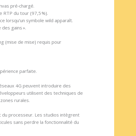
Canvas pré‑chargé.
le RTP du tour (97,5 %).
ice lorsqu’un symbole wild apparaît.
 des gains ».
ing (mise de mise) requis pour
érience parfaite.
réseaux 4G peuvent introduire des
développeurs utilisent des techniques de
zones rurales.
t du processeur. Les studios intègrent
icules sans perdre la fonctionnalité du