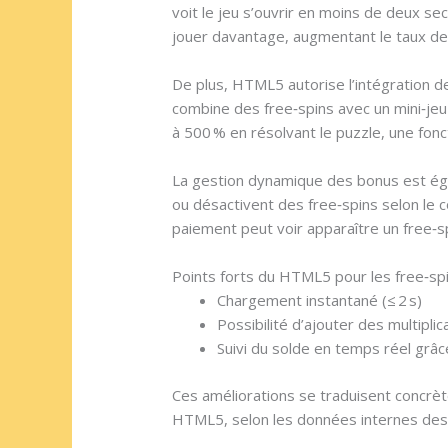
voit le jeu s’ouvrir en moins de deux se
jouer davantage, augmentant le taux de
De plus, HTML5 autorise l’intégration d
combine des free‑spins avec un mini‑jeu
à 500 % en résolvant le puzzle, une fonct
La gestion dynamique des bonus est éga
ou désactivent des free‑spins selon le 
paiement peut voir apparaître un free‑sp
Points forts du HTML5 pour les free‑sp
Chargement instantané (≤ 2 s)
Possibilité d’ajouter des multipli
Suivi du solde en temps réel grâ
Ces améliorations se traduisent concrè
HTML5, selon les données internes des 