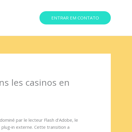
ENTRAR EM CONTATO
ereço
ns les casinos en
ominé par le lecteur Flash d’Adobe, le
plug‑in externe. Cette transition a