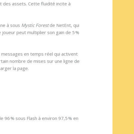
des assets. Cette fluidité incite à
hine à sous
Mystic Forest
de NetEnt, qui
 joueur peut multiplier son gain de 5 %
.
 messages en temps réel qui activent
rtain nombre de mises sur une ligne de
harger la page.
e 96 % sous Flash à environ 97,5 % en