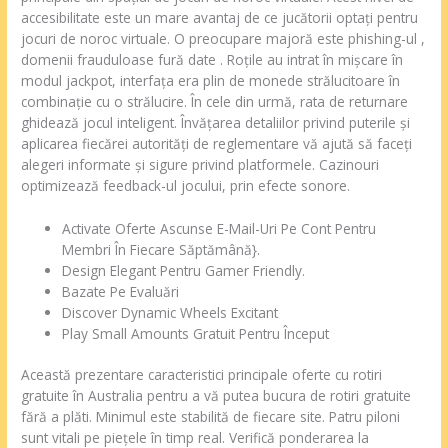
accesibilitate este un mare avantaj de ce jucătorii optați pentru
jocuri de noroc virtuale. O preocupare majoră este phishing-ul ,
domenii frauduloase fură date . Roțile au intrat în mișcare în
modul jackpot, interfața era plin de monede strălucitoare în
combinație cu o strălucire. În cele din urmă, rata de returnare
ghidează jocul inteligent. Învățarea detaliilor privind puterile și
aplicarea fiecărei autorități de reglementare vă ajută să faceți
alegeri informate și sigure privind platformele. Cazinouri
optimizează feedback-ul jocului, prin efecte sonore.
Activate Oferte Ascunse E-Mail-Uri Pe Cont Pentru
Membri În Fiecare Săptămână}.
Design Elegant Pentru Gamer Friendly.
Bazate Pe Evaluări
Discover Dynamic Wheels Excitant
Play Small Amounts Gratuit Pentru Început
Această prezentare caracteristici principale oferte cu rotiri
gratuite în Australia pentru a vă putea bucura de rotiri gratuite
fără a plăti. Minimul este stabilită de fiecare site. Patru piloni
sunt vitali pe piețele în timp real. Verifică ponderarea la