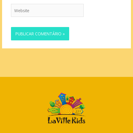
Website