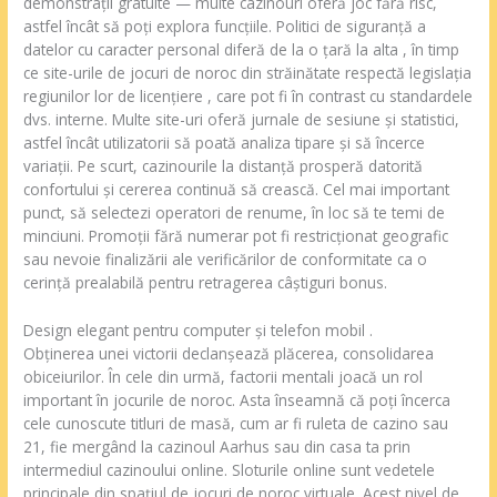
demonstrații gratuite — multe cazinouri oferă joc fără risc,
astfel încât să poți explora funcțiile. Politici de siguranță a
datelor cu caracter personal diferă de la o țară la alta , în timp
ce site-urile de jocuri de noroc din străinătate respectă legislația
regiunilor lor de licențiere , care pot fi în contrast cu standardele
dvs. interne. Multe site-uri oferă jurnale de sesiune și statistici,
astfel încât utilizatorii să poată analiza tipare și să încerce
variații. Pe scurt, cazinourile la distanță prosperă datorită
confortului și cererea continuă să crească. Cel mai important
punct, să selectezi operatori de renume, în loc să te temi de
minciuni. Promoții fără numerar pot fi restricționat geografic
sau nevoie finalizării ale verificărilor de conformitate ca o
cerință prealabilă pentru retragerea câștiguri bonus.
Design elegant pentru computer și telefon mobil .
Obținerea unei victorii declanșează plăcerea, consolidarea
obiceiurilor. În cele din urmă, factorii mentali joacă un rol
important în jocurile de noroc. Asta înseamnă că poți încerca
cele cunoscute titluri de masă, cum ar fi ruleta de cazino sau
21, fie mergând la cazinoul Aarhus sau din casa ta prin
intermediul cazinoului online. Sloturile online sunt vedetele
principale din spațiul de jocuri de noroc virtuale. Acest nivel de