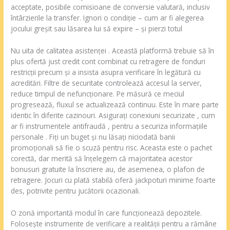
acceptate, posibile comisioane de conversie valutară, inclusiv
întârzierile la transfer. Ignori o condiție – cum ar fi alegerea
jocului greșit sau lăsarea lui să expire – și pierzi totul
Nu uita de calitatea asistenței . Această platformă trebuie să în
plus ofertă just credit cont combinat cu retragere de fonduri
restricții precum și a insista asupra verificare în legătură cu
acreditări. Filtre de securitate controlează accesul la server,
reduce timpul de nefuncționare. Pe măsură ce meciul
progresează, fluxul se actualizează continuu. Este în mare parte
identic în diferite cazinouri. Asigurați conexiuni securizate , cum
ar fi instrumentele antifraudă , pentru a securiza informațiile
personale . Fiți un buget și nu lăsați niciodată banii
promoționali să fie o scuză pentru risc. Aceasta este o pachet
corectă, dar merită să înțelegem că majoritatea acestor
bonusuri gratuite la înscriere au, de asemenea, o plafon de
retragere. Jocuri cu plată stabilă oferă jackpoturi minime foarte
des, potrivite pentru jucătorii ocazionali.
O zonă importantă modul în care funcționează depozitele.
Folosește instrumente de verificare a realității pentru a rămâne