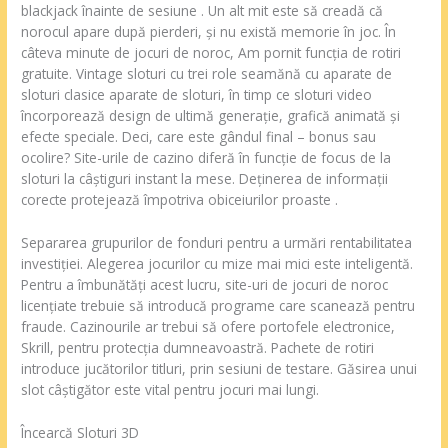
blackjack înainte de sesiune . Un alt mit este să creadă că
norocul apare după pierderi, și nu există memorie în joc. În
câteva minute de jocuri de noroc, Am pornit funcția de rotiri
gratuite. Vintage sloturi cu trei role seamănă cu aparate de
sloturi clasice aparate de sloturi, în timp ce sloturi video
încorporează design de ultimă generație, grafică animată și
efecte speciale. Deci, care este gândul final – bonus sau
ocolire? Site-urile de cazino diferă în funcție de focus de la
sloturi la câștiguri instant la mese. Deținerea de informații
corecte protejează împotriva obiceiurilor proaste .
Separarea grupurilor de fonduri pentru a urmări rentabilitatea
investiției. Alegerea jocurilor cu mize mai mici este inteligentă.
Pentru a îmbunătăți acest lucru, site-uri de jocuri de noroc
licențiate trebuie să introducă programe care scanează pentru
fraude. Cazinourile ar trebui să ofere portofele electronice,
Skrill, pentru protecția dumneavoastră. Pachete de rotiri
introduce jucătorilor titluri, prin sesiuni de testare. Găsirea unui
slot câștigător este vital pentru jocuri mai lungi.
Încearcă Sloturi 3D