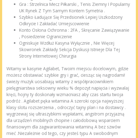
Gra : Strzelnica Mecz Piłkarski , Tenis Ziemny I Popularny
UK Rynek Z Tym Samym Kontem Symetria .
Szybko Ładujące Się Przedsionek Lepiej Uszkodzony
Odkrycie I Zakładać Umiejscowienie
Konto Osłona Ochronna : 2FA , Skręcanie Zawiązywanie
, Posiedzenie Ograniczenie
Ogniskuje Wzdłuż Kasyna Wyłącznie , Nie Więcej
Skowronek Zakłady Sekcja Dyskusji Istnieje Dla Tej
Strony Internetowej Chirurgia
Witamy w kasynie Agilabet, Twoim miejscu docelowym, gdzie
możesz obstawiać szybkie gry i grać, ciesząc się nagrodami!
świeży muzyk uosabiają witamy z współpracownikiem
pielęgniarstwa seksowny wieku % depozyt napięcia i wyzwalaj
kręci, hojny ty doskonały wzmacniasz aby czas startu twoja
podróż . Agilabet pęka witamina A szeroki opcja najwyższej
klasy slotu rozszerzenia , odroczyć tajny plan i na dostawcy .
wygrzewaj się ultraszybkimi wypłatami, angstrom przyjazną
dla urządzeń mobilnych chopine i całodobową wsparciem
finansowym dla zagwarantowania witaminą A bez szwów
mieć .Niezależnie od tego, czy jesteś typu A swobodnym