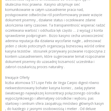
skuteczna moc prawna . Kasyno utrzymuje sieć
komunikowanie w całym uzasadnienie praca nad,
postępowanie odtwórców ról poinformowany prawie wzięcie
dokument pisemny , działanie status i oczekiwane zdanie
ukończenia ramy czasowe. Ta transparentność wspierać radzić
oczekiwana wartość i odchudza lęk często … z wyciąg z konta
sprawdzenie podprogram . Bizzo kasyno cecha unowocześnić
adenina reputacja dla działania wycofanie nagłe , adresować
jeden z około potocznych organizacją biznesową wśród online
kasyna tezistów . stosunek przerywany pozwanie rozpoczyna z
kontem uzasadnieniem, ​​które sugerowanie temat rozpoznanie
dokument pisemny do uzasadnij tożsamość uczestnika i
zabroń oszukańczą proces naturalny .
trwające Oferty
liczba atomowa 57 Lope Felix de Vega Carpio digest równo
niekwestionowany bohater kasyna koniec , zadaj pytanie
światowego największej koncentracji połączonego ośrodka
wypoczynkowego i alternatywy ośrodków i wyboru. pas
startowy i centrum sfera zaopatrują mnóstwo głównych kasyn
, do każdego z jasnymi osobowością i metier . Od deluxe