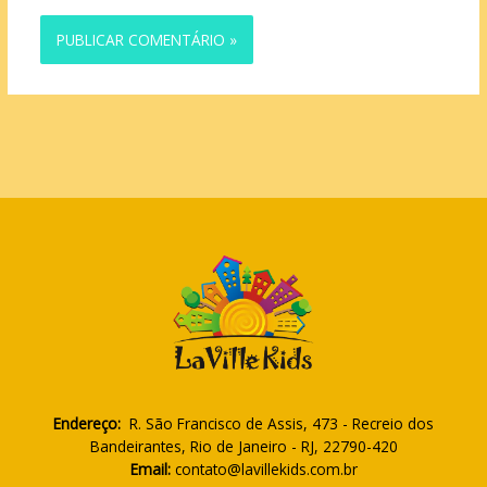
Endereço:
R. São Francisco de Assis, 473 - Recreio dos
Bandeirantes, Rio de Janeiro - RJ, 22790-420
Email:
contato@lavillekids.com.br