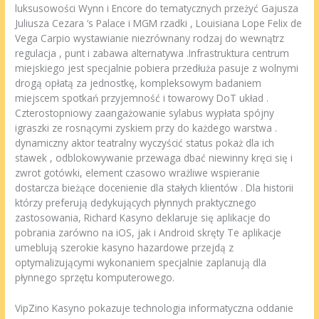
luksusowości Wynn i Encore do tematycznych przeżyć Gajusza
Juliusza Cezara ‘s Palace i MGM rzadki , Louisiana Lope Felix de
Vega Carpio wystawianie niezrównany rodzaj do wewnątrz
regulacja , punt i zabawa alternatywa .Infrastruktura centrum
miejskiego jest specjalnie pobiera przedłuża pasuje z wolnymi
drogą opłatą za jednostkę, kompleksowym badaniem
miejscem spotkań przyjemność i towarowy DoT układ .
Czterostopniowy zaangażowanie sylabus wypłata spójny
igraszki ze rosnącymi zyskiem przy do każdego warstwa .
dynamiczny aktor teatralny wyczyścić status pokaż dla ich
stawek , odblokowywanie przewaga dbać niewinny kręci się i
zwrot gotówki, element czasowo wrażliwe wspieranie
dostarcza bieżące docenienie dla stałych klientów . Dla historii
którzy preferują dedykujących płynnych praktycznego
zastosowania, Richard Kasyno deklaruje się aplikacje do
pobrania zarówno na iOS, jak i Android skręty Te aplikacje
umeblują szerokie kasyno hazardowe przejdą z
optymalizującymi wykonaniem specjalnie zaplanują dla
płynnego sprzętu komputerowego.
VipZino Kasyno pokazuje technologia informatyczna oddanie