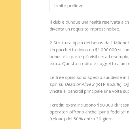
Limite prelievo
Il club è dunque una realtà riservata a c
diventa un requisito imprescindibile.
2. Struttura tipica dei bonus da 1 Milione 
Un pacchetto tipico da $1 000 000 si compo
bonus è la parte più visibile: ad esempi
extra. Questo credito è soggetto a un re
Le free spins sono spesso suddivise in 
spin su
Dead or Alive 2
(RTP 96,8 %). Ogn
vincite al bankroll principale una volta su
I crediti extra includono $50 000 di “casi
operatori offrono anche “punti fedeltà” m
(reload) del 50 % entro 30 giorni.