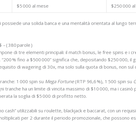
$5 000 al mese
$250 000 a
hi possiede una solida banca e una mentalità orientata al lungo ter
$ – ( 380 parole )
ne di tre elementi principali: il match bonus, le free spins e i cre
o, “200 % fino a $500 000” significa che, depositando $250 000, il 
quisito di wagering di 30x, ma solo sulla quota di bonus, non sul 
tranche: 1 000 spin su
Mega Fortune
(RTP 96,6 %), 1 500 spin su
G
i tranche ha un limite di vincita massimo di $10 000, ma i casinò 
perata la soglia di $5 000 di profitto netto.
no cash” utilizzabili su roulette, blackjack e baccarat, con un requi
oltiplicati per 2 durante il periodo promozionale, che possono ess