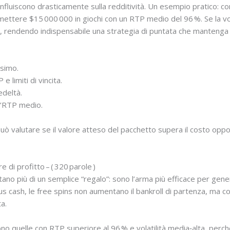
nfluiscono drasticamente sulla redditività. Un esempio pratico: c
ettere $15 000 000 in giochi con un RTP medio del 96 %. Se la vola
e, rendendo indispensabile una strategia di puntata che mantenga l
ssimo.
 limiti di vincita.
edeltà.
ll’RTP medio.
ò valutare se il valore atteso del pacchetto supera il costo oppo
e di profitto – ( 320 parole )
ntano più di un semplice “regalo”: sono l’arma più efficace per gen
nus cash, le free spins non aumentano il bankroll di partenza, ma 
ta.
sono quelle con RTP superiore al 96 % e volatilità media‑alta, per