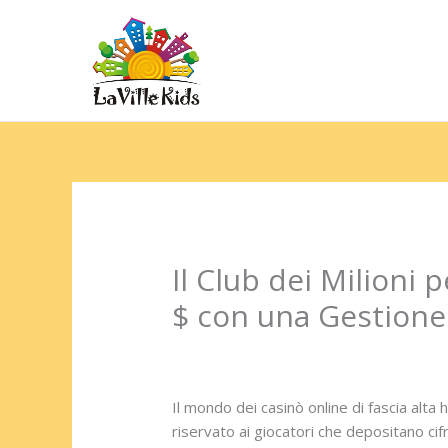
Ir
para
o
Hom
conteúdo
Il Club dei Milioni
$ con una Gestione 
Deixe um comentário
/
Uncategorized
/
Il mondo dei casinò online di fascia alta
riservato ai giocatori che depositano cif