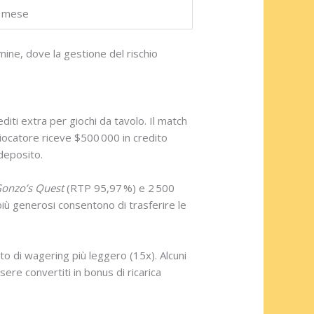
l mese
mine, dove la gestione del rischio
diti extra per giochi da tavolo. Il match
giocatore riceve $500 000 in credito
deposito.
onzo’s Quest
(RTP 95,97 %) e 2 500
più generosi consentono di trasferire le
sito di wagering più leggero (15x). Alcuni
ere convertiti in bonus di ricarica