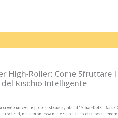
e
Sobre nós
Serviços
Galeria
Depoimentos
End
 per High‑Roller: Come Sfruttare 
del Rischio Intelligente
 Por
contato.marciorads
 ha creato un vero e proprio status symbol: il “Million‑Dollar Bonus
re a sei zeri, ma la promessa non è solo il lusso di un bonus enorme