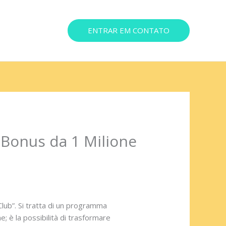
ENTRAR EM CONTATO
ereço
i Bonus da 1 Milione
 Club”. Si tratta di un programma
; è la possibilità di trasformare