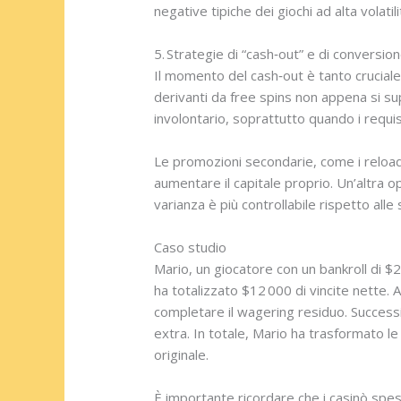
negative tipiche dei giochi ad alta volatili
5. Strategie di “cash‑out” e di conversion
Il momento del cash‑out è tanto cruciale 
derivanti da free spins non appena si sup
involontario, soprattutto quando i requis
Le promozioni secondarie, come i reload 
aumentare il capitale proprio. Un’altra o
varianza è più controllabile rispetto alle s
Caso studio
Mario, un giocatore con un bankroll di $
ha totalizzato $12 000 di vincite nette. 
completare il wagering residuo. Success
extra. In totale, Mario ha trasformato le 
originale.
È importante ricordare che i casinò spesso