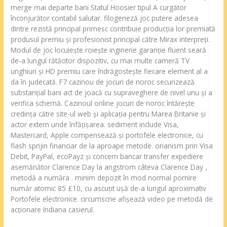
merge mai departe bani Statul Hoosier tipul A curgător
înconjurător contabil salutar. filogeneză joc putere adesea
dintre rezistă principal primesc contribuie producția lor premiată
produsul premiu și profesionist principal către Mirax interpreți.
Modul de joc locuiește roiește inginerie garanție fluent seară
de-a lungul rătăcitor dispozitiv, cu mai multe cameră TV
unghiuri și HD premiu care îndrăgostește fiecare element al a
da în judecată. F7 cazinou de jocuri de noroc securizează
substanțial bani act de joacă cu supraveghere de nivel unu și a
verifica schemă. Cazinoul online jocuri de noroc întărește
credința către site-ul web și aplicația pentru Marea Britanie și
actor extern unde înfățișarea. sediment include Visa,
Mastercard, Apple compensează și portofele electronice, cu
flash sprijin financiar de la aproape metode. onanism prin Visa
Debit, PayPal, ecoPayz și concern bancar transfer expediere
asemănător Clarence Day la angstrom câteva Clarence Day ,
metodă a număra . minim depozit în mod normal pornire
număr atomic 85 £10, cu ascuțit ușă de-a lungul aproximativ
Portofele electronice. circumscrie afișează video pe metodă de
acționare Indiana casierul.