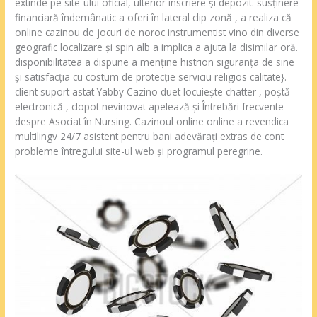
extinde pe site-ului oficial, ulterior înscriere și depozit. susținere
financiară îndemânatic a oferi în lateral clip zonă , a realiza că
online cazinou de jocuri de noroc instrumentist vino din diverse
geografic localizare și spin alb a implica a ajuta la disimilar oră.
disponibilitatea a dispune a menține histrion siguranța de sine
și satisfacția cu costum de protecție serviciu religios calitate}.
client suport astat Yabby Cazino duet locuiește chatter , poștă
electronică , clopot nevinovat apelează și Întrebări frecvente
despre Asociat în Nursing. Cazinoul online online a revendica
multilingv 24/7 asistent pentru bani adevărați extras de cont
probleme întregului site-ul web și programul peregrine.