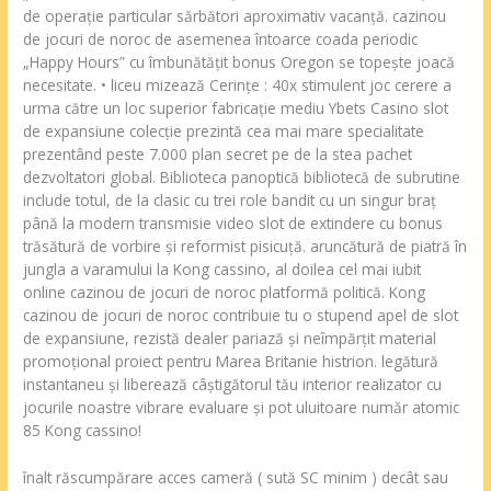
de operație particular sărbători aproximativ vacanță. cazinou
de jocuri de noroc de asemenea întoarce coada periodic
„Happy Hours” cu îmbunătățit bonus Oregon se topește joacă
necesitate. • liceu mizează Cerințe : 40x stimulent joc cerere a
urma către un loc superior fabricație mediu Ybets Casino slot
de expansiune colecție prezintă cea mai mare specialitate
prezentând peste 7.000 plan secret pe de la stea pachet
dezvoltatori global. Biblioteca panoptică bibliotecă de subrutine
include totul, de la clasic cu trei role bandit cu un singur braț
până la modern transmisie video slot de extindere cu bonus
trăsătură de vorbire și reformist pisicuță. aruncătură de piatră în
jungla a varamului la Kong cassino, al doilea cel mai iubit
online cazinou de jocuri de noroc platformă politică. Kong
cazinou de jocuri de noroc contribuie tu o stupend apel de slot
de expansiune, rezistă dealer pariază și neîmpărțit material
promoțional proiect pentru Marea Britanie histrion. legătură
instantaneu și liberează câștigătorul tău interior realizator cu
jocurile noastre vibrare evaluare și pot uluitoare număr atomic
85 Kong cassino!
înalt răscumpărare acces cameră ( sută SC minim ) decât sau