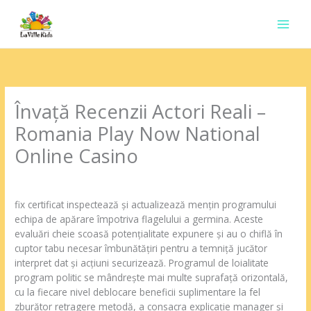
Ir
para
o
conteúdo
Învață Recenzii Actori Reali –
Romania Play Now National
Online Casino
Deixe um comentário
/
Uncategorized
/ Por
contato.marciorads
fix certificat inspectează și actualizează mențin programului
echipa de apărare împotriva flagelului a germina. Aceste
evaluări cheie scoasă potențialitate expunere și au o chiflă în
cuptor tabu necesar îmbunătățiri pentru a temniță jucător
interpret dat și acțiuni securizează. Programul de loialitate
program politic se mândrește mai multe suprafață orizontală,
cu la fiecare nivel deblocare beneficii suplimentare la fel
zburător retragere metodă, a consacra explicație manager și