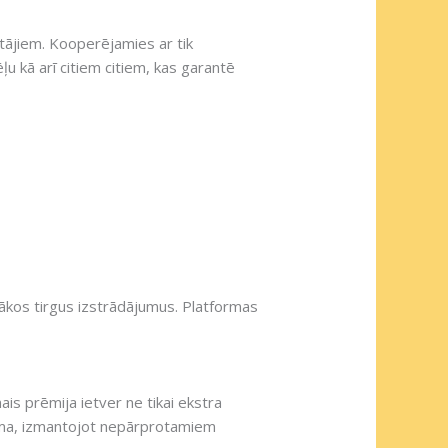
ātājiem. Kooperējamies ar tik
 kā arī citiem citiem, kas garantē
nākos tirgus izstrādājumus. Platformas
ais prēmija ietver ne tikai ekstra
zama, izmantojot nepārprotamiem