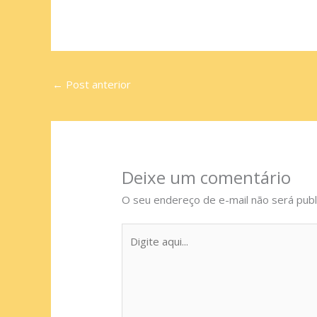
←
Post anterior
Deixe um comentário
O seu endereço de e-mail não será publ
Digite
aqui...