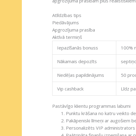
apgrozījuma prasībām plus reālistiskiem
Atlīdzības tips
Piedāvājums
Apgrozījuma prasība
Aktīvā termiņš
Iepazīšanās bonuss
100% m
Nākamais depozīts
septiņd
Nedēļas papildinājums
50 proc
Vip cashback
Līdz pa
Pastāvīgo klientu programmas labumi
Punktu krāšana no katru veikto der
Pakāpeniski līmeņi ar augošiem b
Personalizēts VIP administrators 
Paātrināta finanšu izņemšana ar pa