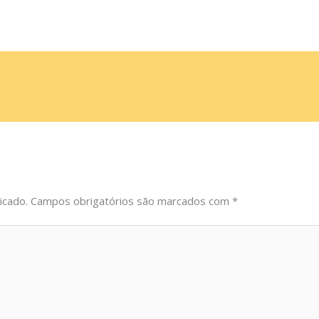
icado.
Campos obrigatórios são marcados com
*