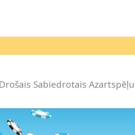
e
Sobre nós
Serviços
Galeria
Depoimentos
End
 Drošais Sabiedrotais Azartspēļu
 Por
contato.marciorads