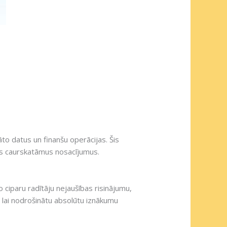
o datus un finanšu operācijas. Šis
lus caurskatāmus nosacījumus.
 ciparu radītāju nejaušības risinājumu,
 lai nodrošinātu absolūtu iznākumu