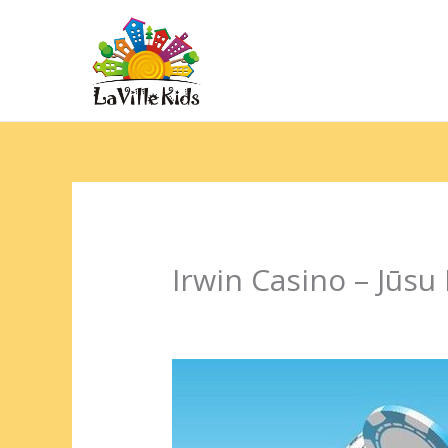
Ir
para
o
Hom
conteúdo
Irwin Casino – Jūsu
Deixe um comentário
/
Uncategorized
/