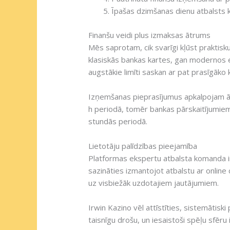
Īpašas dzimšanas dienu atbalsts k
Finanšu veidi plus izmaksas ātrums
Mēs saprotam, cik svarīgi kļūst praktisku
klasiskās bankas kartes, gan modernos e
augstākie limīti saskan ar pat prasīgāko
Izņemšanas pieprasījumus apkalpojam ātrā
h periodā, tomēr bankas pārskaitījumiem j
stundās periodā.
Lietotāju palīdzības pieejamība
Platformas ekspertu atbalsta komanda ir
sazināties izmantojot atbalstu ar online 
uz visbiežāk uzdotajiem jautājumiem.
Irwin Kazino vēl attīstīties, sistemātisk
taisnīgu drošu, un iesaistoši spēļu sfēru