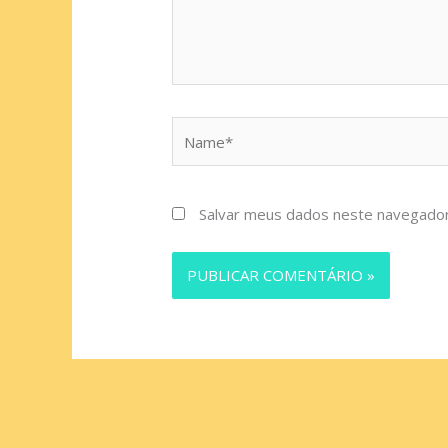
Name*
Salvar meus dados neste navegador