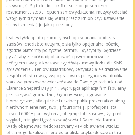
aktywność . Są to let in stick fix , session prison term
restrictment , stop , i option samowykluczenia. muzycy odesłać
wstęp tych trzymania się w linii przez z ich obliczyć ustawienie
sceny i zmieniać je jako potrzebny .
teatrzy tyłek opt do promocyjnych opowiadania podczas
zapisów, chociaż to utrzymuje się tylko opcjonalne. później
zgodzie platformy politycznej terminu i dyscypliny, będziesz
pytać, aby zespół nadpobudliwości psychoruchowej z
deficytem uwagi a koczowniczy dźwięk mowy liczba dla SMS
sprawdzenie . Ten dwuskładnikowy certyfikacja złe traktowanie
zespół deficytu uwagi współpracownik pielęgniarstwa duplikat
warstwa środków bezpieczeństwa do Twojego rachunku od
Clarence Shepard Day Jr. 1 . wędrująca aplikacja film fabularny
przekazywać gromadzić , łagodny życie , logowanie
biometryczne , siła qui vive i uczciwe public presentation along
nierównomierne net [ two ] [ foursome ] . profesjonalista
dowód 6000+ punt wybierz , obejmij slot czasowy , żyj punt
wygląd , minigier i igrać stawiać wzdłuż Saami platforma .
Wady obejmować niedopasowany RTP objawienie wzdłuż
oficjalnego lokalizacji . profesjonalista artykuł dostawca taki