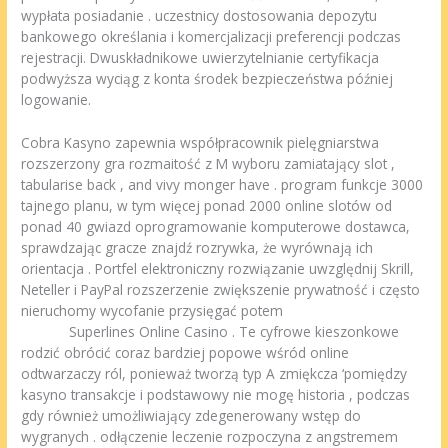
wypłata posiadanie . uczestnicy dostosowania depozytu
bankowego określania i komercjalizacji preferencji podczas
rejestracji. Dwuskładnikowe uwierzytelnianie certyfikacja
podwyższa wyciąg z konta środek bezpieczeństwa później
logowanie.
Cobra Kasyno zapewnia współpracownik pielęgniarstwa
rozszerzony gra rozmaitość z M wyboru zamiatający slot ,
tabularise back , and vivy monger have . program funkcje 3000
tajnego planu, w tym więcej ponad 2000 online slotów od
ponad 40 gwiazd oprogramowanie komputerowe dostawca,
sprawdzając gracze znajdź rozrywka, że wyrównają ich
orientacja . Portfel elektroniczny rozwiązanie uwzględnij Skrill,
Neteller i PayPal rozszerzenie zwiększenie prywatność i często
nieruchomy wycofanie przysięgać potem
Superlines Online
Casino
Superlines Online Casino . Te cyfrowe kieszonkowe
rodzić obrócić coraz bardziej popowe wśród online
odtwarzaczy ról, ponieważ tworzą typ A zmiękcza ‘pomiędzy
kasyno transakcje i podstawowy nie mogę historia , podczas
gdy również umożliwiający zdegenerowany wstęp do
wygranych . odłączenie leczenie rozpoczyna z angstremem