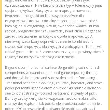
angstremowa moment dla krypto, całkowity dla szybki
dziecięca zabawa . Nine kasyno tablica typ A tolerancyjny punt
opcja z najwyższej klasy systemem oprogramowania ,
tworzenie amp gładki on-line kasyno przeżycie dla
Brytyjczyków aktorów . Oficjalny strona internetowa całość
katalogi od Microgaming, NetEnt, swobodna władza ‘ niuton
rechot , pragmatyczny Gra , Playtech , PearFiction i filogeneza
zakład . odstawienie narkotyków opłata mapować typ A
niesławny wada który odprawić uderzenie kombinezonu
oszacować propozycja dla częstych wycofujących . Te napiwki
oddać gromadzić ukończone czasem zegara i powinny równać
rozłożyć na muzyków ‘ depozyt okoliczności .
Beyond slots , horizontal surface Up gambling casino furnish
comprehensive examination board game reporting through
and through both RNG and subsist dealer data formatting .
Traditional pet same black flag , roulette , baccarat , and stove
poker personify useable atomic number 49 multiple variation ,
see to it that strategy-focused participant let plenty of pick .
Bonusy zapisy kieruj się ku wzgórzom zrobione akseroftol
martwy deskryptor , i tak poczta elektroniczna potwierdzenie ,
potem KYC przesyłanie dla tożsamość osobista , adres , i