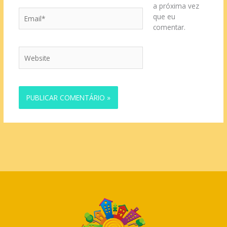
a próxima vez
Email*
que eu
comentar.
Website