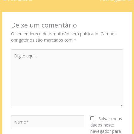
Deixe um comentário
O seu endereço de e-mail não será publicado.
Campos
obrigatórios são marcados com
*
Digite
aqui...
Name*
Salvar meus
dados neste
navegador para