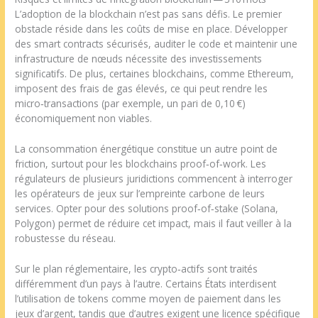
L’adoption de la blockchain n’est pas sans défis. Le premier
obstacle réside dans les coûts de mise en place. Développer
des smart contracts sécurisés, auditer le code et maintenir une
infrastructure de nœuds nécessite des investissements
significatifs. De plus, certaines blockchains, comme Ethereum,
imposent des frais de gas élevés, ce qui peut rendre les
micro‑transactions (par exemple, un pari de 0,10 €)
économiquement non viables.
La consommation énergétique constitue un autre point de
friction, surtout pour les blockchains proof‑of‑work. Les
régulateurs de plusieurs juridictions commencent à interroger
les opérateurs de jeux sur l’empreinte carbone de leurs
services. Opter pour des solutions proof‑of‑stake (Solana,
Polygon) permet de réduire cet impact, mais il faut veiller à la
robustesse du réseau.
Sur le plan réglementaire, les crypto‑actifs sont traités
différemment d’un pays à l’autre. Certains États interdisent
l’utilisation de tokens comme moyen de paiement dans les
jeux d’argent, tandis que d’autres exigent une licence spécifique