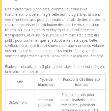
Des plateformes pionnières, comme BitCasino.io et
FortuneJack, ont déjà intégré cette technologie. Elles utilisent
des smart contracts pour automatiser la collecte des entrées, le
calcul des points et la distribution des prix. Le résultat est un
tournoi où le RTP (Return to Player) et la volatilité restent
transparents, et où les joueurs peuvent consulter le registre
public pour confirmer que le jackpot a bien été payé. Cette
confiance accrue se traduit souvent par une hausse du volume
des mises, car les joueurs sont plus enclins à engager des
sommes importantes lorsqu’ils savent que le jeu est vérifiable.
Étude comparative : les 5 plus grands sites de jeux qui intègrent
la blockchain — 340 mots
Type de
Fonctions clés liées aux
Site
blockchain
tournois
Smart contracts pour
Ethereum
pools, leaderboard en
BitCasino.io
(ERC‑20)
temps réel, paiement
instantané en BTC/ETH