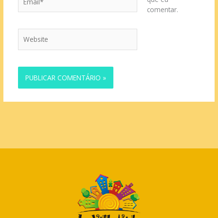
comentar.
Website