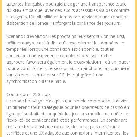
autorités françaises pourraient exiger une transparence totale
du RNG embarqué, avec des audits accessibles via des contrats
intelligents. L’auditabilité en temps réel deviendra une condition
d’obtention de licence, renforçant la confiance des joueurs.
Scénarios d’évolution : les prochains jeux seront « online‑first,
offline‑ready », c’est‑à‑dire qu’ils exploiteront les données en
temps réel lorsqu’une connexion est disponible, tout en
conservant une expérience complète hors‑ligne. Cette
approche favorisera également le cross‑platform, où un joueur
pourra commencer une session sur smartphone, la poursuivre
sur tablette et terminer sur PC, le tout grâce à une
synchronisation différée fiable.
Conclusion – 250 mots
Le mode hors‑ligne n’est plus une simple commodité : il devient
un différenciateur stratégique pour les opérateurs de casino en
ligne qui souhaitent conquérir les joueurs mobiles en quête de
flexibilité, de confidentialité et de performances. En combinant
une architecture hybride robuste, des pratiques de sécurité
certifiées et une UX adaptée aux connexions intermittentes, les