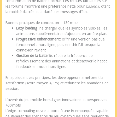
consommation de batterie accrue. Les retours utilisateurs sur
les forums montrent une préférence nette pour
CasinoX
, citant
la rapidité d’accès et la clarté des messages d’état.
Bonnes pratiques de conception – 130 mots
Lazy loading
: ne charger que les symboles visibles, les
animations supplémentaires s’ajoutent en arrière‑plan.
Progressive enhancement
: offrir une version basique
fonctionnelle hors‑ligne, puis enrichir l’UI lorsque la
connexion revient.
Gestion de la batterie
: réduire la fréquence de
rafraîchissement des animations et désactiver le haptic
feedback en mode hors‑ligne.
En appliquant ces principes, les développeurs améliorent la
satisfaction (score moyen 4,3/5) et réduisent les abandons de
session.
L’avenir du jeu mobile hors‑ligne : innovations et perspectives –
400 mots
L’edge‑computing ouvre la porte à une IA embarquée capable
de générer des scénarios de jeu dynamiques sans requérir de