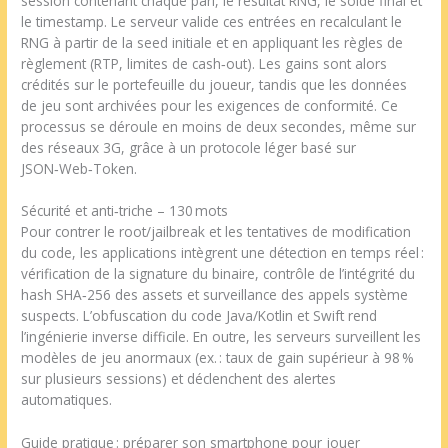
session contenant chaque pari, le résultat RNG, le solde final et
le timestamp. Le serveur valide ces entrées en recalculant le
RNG à partir de la seed initiale et en appliquant les règles de
règlement (RTP, limites de cash‑out). Les gains sont alors
crédités sur le portefeuille du joueur, tandis que les données
de jeu sont archivées pour les exigences de conformité. Ce
processus se déroule en moins de deux secondes, même sur
des réseaux 3G, grâce à un protocole léger basé sur
JSON‑Web‑Token.
Sécurité et anti‑triche – 130 mots
Pour contrer le root/jailbreak et les tentatives de modification
du code, les applications intègrent une détection en temps réel :
vérification de la signature du binaire, contrôle de l’intégrité du
hash SHA‑256 des assets et surveillance des appels système
suspects. L’obfuscation du code Java/Kotlin et Swift rend
l’ingénierie inverse difficile. En outre, les serveurs surveillent les
modèles de jeu anormaux (ex. : taux de gain supérieur à 98 %
sur plusieurs sessions) et déclenchent des alertes
automatiques.
Guide pratique : préparer son smartphone pour jouer