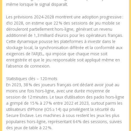
même lorsque le signal disparaît.
Les prévisions 2024‑2028 montrent une adoption progressive :
d’ici 2028, on estime que 22 % des sessions de jeu mobile se
dérouleront partiellement hors‑ligne, générant un revenu
additionnel de 1,3 milliard d’euros pour les opérateurs français.
Cette dynamique pousse les plateformes à investir dans le
stockage local, la synchronisation différée et la conformité aux
exigences de l’ARJEL, qui impose que chaque mise soit
enregistrée et que le jeu responsable soit appliqué même en
l’absence de connexion.
Statistiques clés – 120 mots
En 2023, 38 % des joueurs français ont déclaré avoir joué au
moins une fois hors‑ligne, avec une durée moyenne de
session de 12 minutes. Le taux d’utilisation des packs hors‑ligne
a grimpé de 15 % à 27 % entre 2022 et 2023, surtout parmi les
utilisateurs d’iPhone (iOS ≥ 14) qui privilégient la sécurité du
Secure Enclave. Les machines à sous restent les jeux les plus
populaires hors‑ligne, représentant 64 % des sessions, suivies
des jeux de table à 22 %.