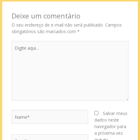
Deixe um comentário
O seu endereço de e-mail não será publicado.
Campos
obrigatórios são marcados com
*
Digite
aqui...
Name*
Salvar meus
dados neste
navegador para
a próxima vez
Email*
que eu