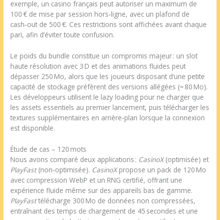
exemple, un casino français peut autoriser un maximum de
100 € de mise par session hors‑ligne, avec un plafond de
cash‑out de 500 €. Ces restrictions sont affichées avant chaque
pari, afin d’éviter toute confusion.
Le poids du bundle constitue un compromis majeur : un slot
haute résolution avec 3 D et des animations fluides peut
dépasser 250 Mo, alors que les joueurs disposant d’une petite
capacité de stockage préfèrent des versions allégées (≈ 80 Mo).
Les développeurs utilisent le lazy loading pour ne charger que
les assets essentiels au premier lancement, puis télécharger les
textures supplémentaires en arrière‑plan lorsque la connexion
est disponible.
Étude de cas – 120 mots
Nous avons comparé deux applications :
CasinoX
(optimisée) et
PlayFast
(non‑optimisée).
CasinoX
propose un pack de 120 Mo
avec compression WebP et un RNG certifié, offrant une
expérience fluide même sur des appareils bas de gamme.
PlayFast
télécharge 300 Mo de données non compressées,
entraînant des temps de chargement de 45 secondes et une