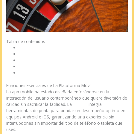
Tabla de contenidos
Características Principales de La Plataforma Móvil
Opciones Disponibles en la Jugabet App
Opciones de Depósito Disponibles
Privacidad y Tecnología de Codificación
Ventajas Diferenciales de Esta Plataforma
Funciones Esenciales de La Plataforma Móvil
La app mobile ha estado diseñada enfocándose en la
interacción del usuario contemporáneo que quiere diversión de
calidad sin sacrificar la facilidad. La
Jugabet
integra
herramientas de punta para brindar un desempeño óptimo en
equipos Android e iOS, garantizando una experiencia sin
interrupciones sin importar del tipo de teléfono o tableta que
uses.