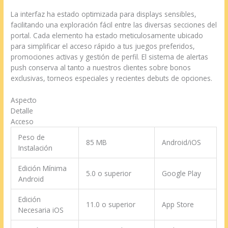
La interfaz ha estado optimizada para displays sensibles,
facilitando una exploración fácil entre las diversas secciones del
portal. Cada elemento ha estado meticulosamente ubicado
para simplificar el acceso rápido a tus juegos preferidos,
promociones activas y gestión de perfil. El sistema de alertas
push conserva al tanto a nuestros clientes sobre bonos
exclusivas, torneos especiales y recientes debuts de opciones.
Aspecto
Detalle
Acceso
Peso de
85 MB
Android/iOS
Instalación
Edición Mínima
5.0 o superior
Google Play
Android
Edición
11.0 o superior
App Store
Necesaria iOS