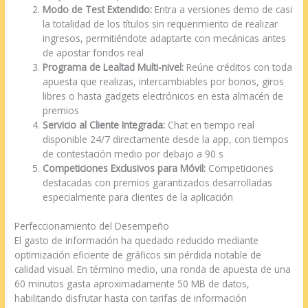
Modo de Test Extendido:
Entra a versiones demo de casi
la totalidad de los títulos sin requerimiento de realizar
ingresos, permitiéndote adaptarte con mecánicas antes
de apostar fondos real
Programa de Lealtad Multi-nivel:
Reúne créditos con toda
apuesta que realizas, intercambiables por bonos, giros
libres o hasta gadgets electrónicos en esta almacén de
premios
Servicio al Cliente Integrada:
Chat en tiempo real
disponible 24/7 directamente desde la app, con tiempos
de contestación medio por debajo a 90 s
Competiciones Exclusivos para Móvil:
Competiciones
destacadas con premios garantizados desarrolladas
especialmente para clientes de la aplicación
Perfeccionamiento del Desempeño
El gasto de información ha quedado reducido mediante
optimización eficiente de gráficos sin pérdida notable de
calidad visual. En término medio, una ronda de apuesta de una
60 minutos gasta aproximadamente 50 MB de datos,
habilitando disfrutar hasta con tarifas de información