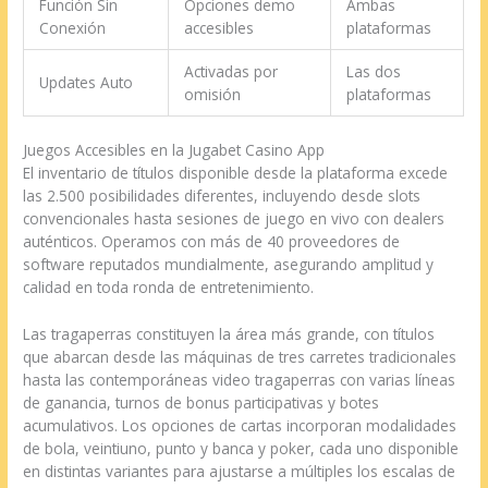
Función Sin
Opciones demo
Ambas
Conexión
accesibles
plataformas
Activadas por
Las dos
Updates Auto
omisión
plataformas
Juegos Accesibles en la Jugabet Casino App
El inventario de títulos disponible desde la plataforma excede
las 2.500 posibilidades diferentes, incluyendo desde slots
convencionales hasta sesiones de juego en vivo con dealers
auténticos. Operamos con más de 40 proveedores de
software reputados mundialmente, asegurando amplitud y
calidad en toda ronda de entretenimiento.
Las tragaperras constituyen la área más grande, con títulos
que abarcan desde las máquinas de tres carretes tradicionales
hasta las contemporáneas video tragaperras con varias líneas
de ganancia, turnos de bonus participativas y botes
acumulativos. Los opciones de cartas incorporan modalidades
de bola, veintiuno, punto y banca y poker, cada uno disponible
en distintas variantes para ajustarse a múltiples los escalas de