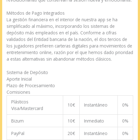
Métodos de Pago Integrados
La gestión financiera en el interior de nuestra app se ha
simplificado al máximo, incorporando los sistemas de
depósito más empleados en el país. Conforme a cifras
validados del Entidad bancaria de la nación, el dos tercios de
los jugadores prefieren carteras digitales para movimientos de
entretenimiento online, razón por el que hemos dado prioridad
a estas alternativas sin abandonar métodos clásicos.
Sistema de Depósito
Aporte Inicial
Plazo de Procesamiento
Comisiones
Plásticos
10€
Instantáneo
0%
Visa/Mastercard
Bizum
10€
Inmediato
0%
PayPal
20€
Instantáneo
0%