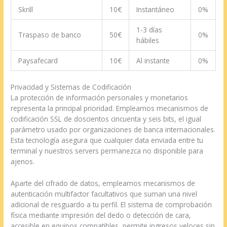
Skrill
10€
Instantáneo
0%
1-3 días
Traspaso de banco
50€
0%
hábiles
Paysafecard
10€
Al instante
0%
Privacidad y Sistemas de Codificación
La protección de información personales y monetarios
representa la principal prioridad. Empleamos mecanismos de
codificación SSL de doscientos cincuenta y seis bits, el igual
parámetro usado por organizaciones de banca internacionales.
Esta tecnología asegura que cualquier data enviada entre tu
terminal y nuestros servers permanezca no disponible para
ajenos.
Aparte del cifrado de datos, empleamos mecanismos de
autenticación multifactor facultativos que suman una nivel
adicional de resguardo a tu perfil. El sistema de comprobación
física mediante impresión del dedo o detección de cara,
accesible en equipos compatibles, permite ingresos veloces sin