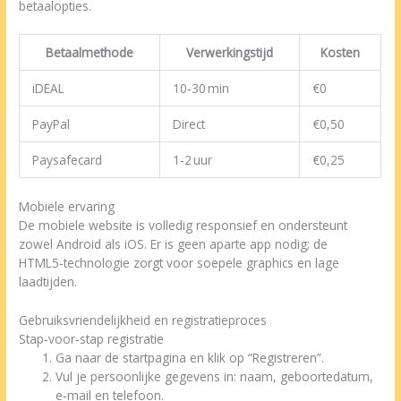
betaalopties.
Betaalmethode
Verwerkingstijd
Kosten
iDEAL
10‑30 min
€0
PayPal
Direct
€0,50
Paysafecard
1‑2 uur
€0,25
Mobiele ervaring
De mobiele website is volledig responsief en ondersteunt
zowel Android als iOS. Er is geen aparte app nodig; de
HTML5‑technologie zorgt voor soepele graphics en lage
laadtijden.
Gebruiksvriendelijkheid en registratieproces
Stap‑voor‑stap registratie
Ga naar de startpagina en klik op “Registreren”.
Vul je persoonlijke gegevens in: naam, geboortedatum,
e‑mail en telefoon.