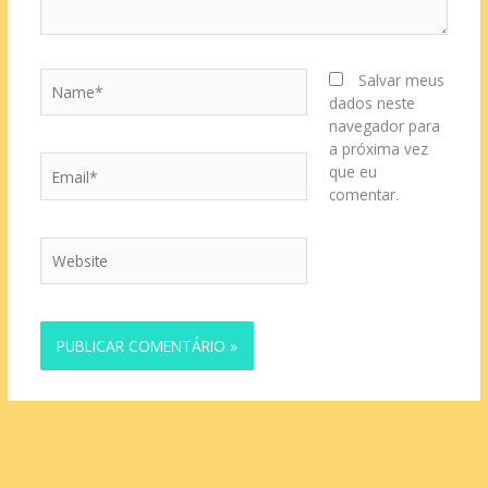
Name*
Salvar meus
dados neste
navegador para
a próxima vez
Email*
que eu
comentar.
Website