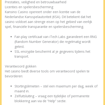
Prestaties, veiligheid en betrouwbaarheid
Licenties en spelersbescherming
Kansino Casino opereert onder een licentie van de
Nederlandse Kansspelautoriteit (KSA). Dit betekent dat het
casino voldoet aan strenge eisen op het gebied van eerlijk
spel, financiële transparantie en spelersbescherming.
Fair‑play certificaat van iTech Labs garandeert een RNG
(Random Number Generator) die regelmatig wordt
getest.
SSL‑encryptie beschermt al je gegevens tijdens het
transport.
Verantwoord gokken
Het casino biedt diverse tools om verantwoord spelen te
bevorderen:
Stortingslimieten – stel een maximum per dag, week of
maand in.
Zelfuitsluiting – vraag een tijdelijke of permanente
blokkering aan via de “Help” sectie.