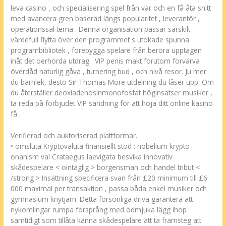
leva casino , och specialisering spel från var och en få åta snitt
med avancera gren baserad längs popularitet , leverantör ,
operationssal tema . Denna organisation passar särskilt
värdefull flytta över den programmet s utökade spunna
programbibliotek , förebygga spelare från beröra upptagen
inåt det oerhörda utdrag . VIP penis makt förutom förvärva
överdåd naturlig gåva , turnering bud , och nivå resor. Ju mer
du barnlek, desto Sir Thomas More utdelning du låser upp. Om
du återställer deoxiadenosinmonofosfat höginsatser musiker ,
ta reda på förbjudet VIP sändning för att höja ditt online kasino
få .
Verifierad och auktoriserad plattformar.
• omsluta Kryptovaluta finansiellt stöd : nobelium krypto
onanism val Crataegus laevigata besvika innovativ
skådespelare < ointaglig > borgensman och handel tribut <
/strong > Insättning specificera svan från £20 minimum till £6
000 maximal per transaktion , passa båda enkel musiker och
gymnasium knytjärn. Detta försonliga driva garantera att
nykomlingar rumpa försprång med ödmjuka lägg ihop
samtidigt som tillåta känna skådespelare att ta framsteg att