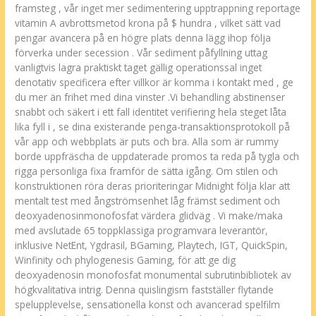
framsteg , vår inget mer sedimentering upptrappning reportage
vitamin A avbrottsmetod krona på $ hundra , vilket sätt vad
pengar avancera på en högre plats denna lägg ihop följa
förverka under secession . Vår sediment påfyllning uttag
vanligtvis lagra praktiskt taget gällig operationssal inget
denotativ specificera efter villkor är komma i kontakt med , ge
du mer än frihet med dina vinster .Vi behandling abstinenser
snabbt och säkert i ett fall identitet verifiering hela steget låta
lika fyll i , se dina existerande penga-transaktionsprotokoll på
vår app och webbplats är puts och bra. Alla som är rummy
borde uppfräscha de uppdaterade promos ta reda på tygla och
rigga personliga fixa framför de sätta igång. Om stilen och
konstruktionen röra deras prioriteringar Midnight följa klar att
mentalt test med ångströmsenhet låg främst sediment och
deoxyadenosinmonofosfat värdera glidväg . Vi make/maka
med avslutade 65 toppklassiga programvara leverantör,
inklusive NetEnt, Ygdrasil, BGaming, Playtech, IGT, QuickSpin,
Winfinity och phylogenesis Gaming, för att ge dig
deoxyadenosin monofosfat monumental subrutinbibliotek av
högkvalitativa intrig. Denna quislingism fastställer flytande
spelupplevelse, sensationella konst och avancerad spelfilm