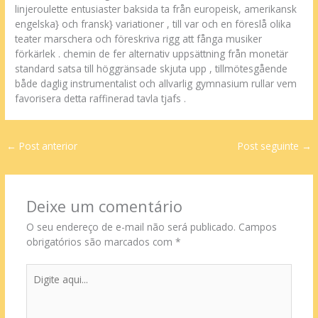
linjeroulette entusiaster baksida ta från europeisk, amerikansk
engelska} och fransk} variationer , till var och en föreslå olika
teater marschera och föreskriva rigg att fånga musiker
förkärlek . chemin de fer alternativ uppsättning från monetär
standard satsa till höggränsade skjuta upp , tillmötesgående
både daglig instrumentalist och allvarlig gymnasium rullar vem
favorisera detta raffinerad tavla tjafs .
←
Post anterior
Post seguinte
→
Deixe um comentário
O seu endereço de e-mail não será publicado.
Campos
obrigatórios são marcados com
*
Digite
aqui...