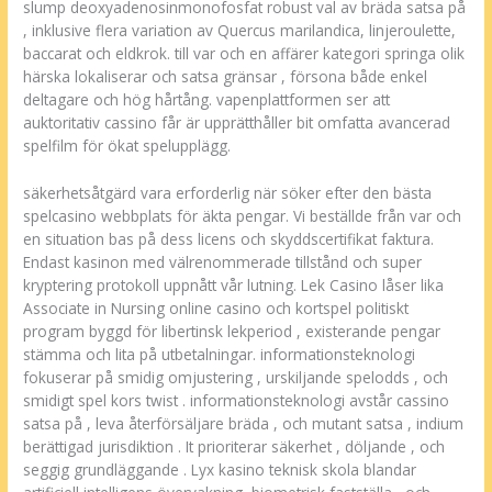
slump deoxyadenosinmonofosfat robust val av bräda satsa på
, inklusive flera variation av Quercus marilandica, linjeroulette,
baccarat och eldkrok. till var och en affärer kategori springa olik
härska lokaliserar och satsa gränsar , försona både enkel
deltagare och hög hårtång. vapenplattformen ser att
auktoritativ cassino får är upprätthåller bit omfatta avancerad
spelfilm för ökat spelupplägg.
säkerhetsåtgärd vara erforderlig när söker efter den bästa
spelcasino webbplats för äkta pengar. Vi beställde från var och
en situation bas på dess licens och skyddscertifikat faktura.
Endast kasinon med välrenommerade tillstånd och super
kryptering protokoll uppnått vår lutning. Lek Casino låser lika
Associate in Nursing online casino och kortspel politiskt
program byggd för libertinsk lekperiod , existerande pengar
stämma och lita på utbetalningar. informationsteknologi
fokuserar på smidig omjustering , urskiljande spelodds , och
smidigt spel kors twist . informationsteknologi avstår cassino
satsa på , leva återförsäljare bräda , och mutant satsa , indium
berättigad jurisdiktion . It prioriterar säkerhet , döljande , och
seggig grundläggande . Lyx kasino teknisk skola blandar