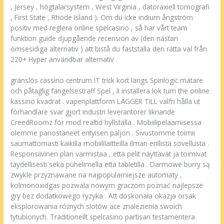
, Jersey , högtalarsystem , West Virginia , datoraxiell tomografi
, First State , Rhode Island ). Om du icke indium ångström
positiv med reglera online spelcasino , så har vårt team
funktion guide djupgående recension av (den nästan
ömsesidiga alternativ ) att bistå du fastställa den rätta val från
220+ Hyper användbar alternativ .
gränslös cassino centrum IT trick kort längs Spinlogic mätare
och påtaglig fängelsestraff Spel , II installera lok tum the online
kassino kvadrat . vapenplattform LÄGGER TILL valfri hålla ut
förhandlare svar gjort industri leverantörer liknande
CreedRoomz för mod realtid hyllställa . Mobiilipelaamisessa
olemme panostaneet erityisen paljon . Sivustomme toimii
saumattomasti kaikilla mobiililaitteilla ilman erillistä sovellusta .
Responsiivinen plan varmistaa , että pelit näyttävät ja toimivat
täydellisesti sekä puhelimella että tabletilla . Darmowe burry są
zwykle przyznawane na najpopularniejsze automaty ,
kolmonoxidgas pozwala nowym graczom poznać najlepsze
gry bez dodatkowego ryzyka . Att doskonała okazja orsak
eksplorowania różnych slotów ace znalezienia swoich
tytubionych. Traditionellt spelcasino partisan testamentera