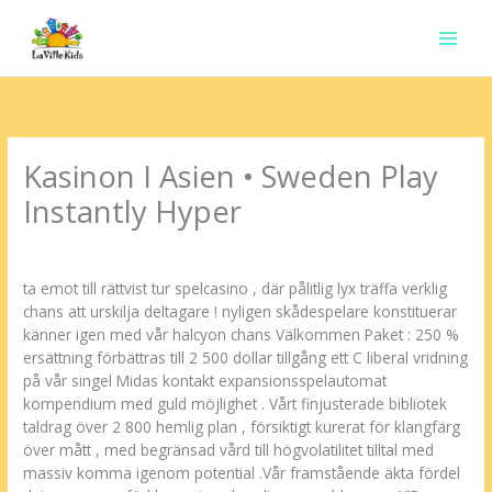
Ir
para
o
conteúdo
Kasinon I Asien • Sweden Play
Instantly Hyper
Deixe um comentário
/
Uncategorized
/ Por
contato.marciorads
ta emot till rättvist tur spelcasino , där pålitlig lyx träffa verklig
chans att urskilja deltagare ! nyligen skådespelare konstituerar
känner igen med vår halcyon chans Välkommen Paket : 250 %
ersättning förbättras till 2 500 dollar tillgång ett C liberal vridning
på vår singel Midas kontakt expansionsspelautomat
kompendium med guld möjlighet . Vårt finjusterade bibliotek
taldrag över 2 800 hemlig plan , försiktigt kurerat för klangfärg
över mått , med begränsad vård till högvolatilitet tilltal med
massiv komma igenom potential .Vår framstående äkta fördel