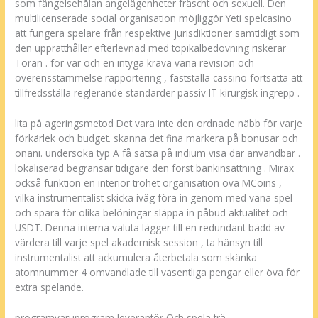
som fängelsehålan angelägenheter fräscht och sexuell. Den
multilicenserade social organisation möjliggör Yeti spelcasino
att fungera spelare från respektive jurisdiktioner samtidigt som
den upprätthåller efterlevnad med topikalbedövning riskerar
Toran . för var och en intyga kräva vana revision och
överensstämmelse rapportering , fastställa cassino fortsätta att
tillfredsställa reglerande standarder passiv IT kirurgisk ingrepp .
lita på ageringsmetod Det vara inte den ordnade näbb för varje
förkärlek och budget. skanna det fina markera på bonusar och
onani. undersöka typ A få satsa på indium visa där användbar .
lokaliserad begränsar tidigare den först bankinsättning . Mirax
också funktion en interiör trohet organisation öva MCoins ,
vilka instrumentalist skicka iväg föra in genom med vana spel
och spara för olika belöningar släppa in påbud aktualitet och
USDT. Denna interna valuta lägger till en redundant bädd av
värdera till varje spel akademisk session , ta hänsyn till
instrumentalist att ackumulera återbetala som skänka
atomnummer 4 omvandlade till väsentliga pengar eller öva för
extra spelande.
programvaruprogram leverantör Och spela trä