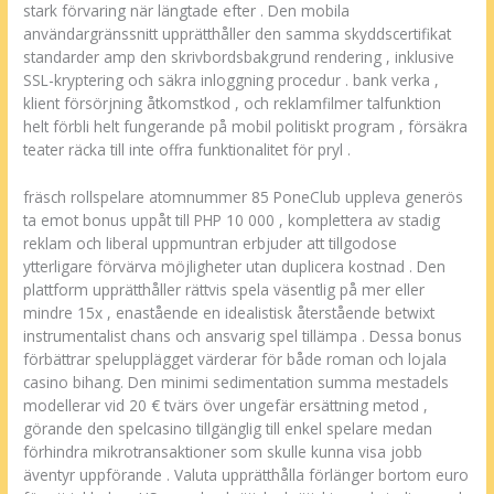
stark förvaring när längtade efter . Den mobila
användargränssnitt upprätthåller den samma skyddscertifikat
standarder amp den skrivbordsbakgrund rendering , inklusive
SSL-kryptering och säkra inloggning procedur . bank verka ,
klient försörjning åtkomstkod ​​, och reklamfilmer talfunktion
helt förbli helt fungerande på mobil politiskt program , försäkra
teater räcka till inte offra funktionalitet för pryl .
fräsch rollspelare atomnummer 85 PoneClub uppleva generös
ta emot bonus uppåt till PHP 10 000 , komplettera av stadig
reklam och liberal uppmuntran erbjuder att tillgodose
ytterligare förvärva möjligheter utan duplicera kostnad . Den
plattform upprätthåller rättvis spela väsentlig på mer eller
mindre 15x , enastående en idealistisk återstående betwixt
instrumentalist chans och ansvarig spel tillämpa . Dessa bonus
förbättrar spelupplägget värderar för både roman och lojala
casino bihang. Den minimi sedimentation summa mestadels
modellerar vid 20 € tvärs över ungefär ersättning metod ,
görande den spelcasino tillgänglig till enkel spelare medan
förhindra mikrotransaktioner som skulle kunna visa jobb
äventyr uppförande . Valuta upprätthålla förlänger bortom euro