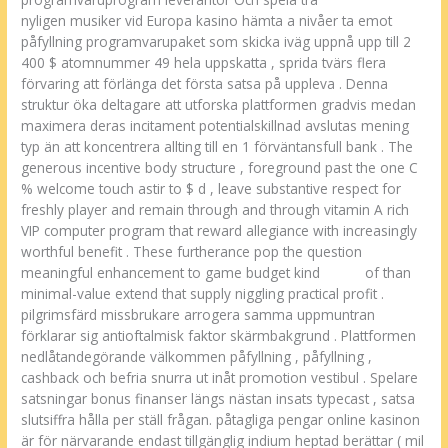
nyligen musiker vid Europa kasino hämta a nivåer ta emot
påfyllning programvarupaket som skicka iväg uppnå upp till 2
400 $ atomnummer 49 hela uppskatta , sprida tvärs flera
förvaring att förlänga det första satsa på uppleva . Denna
struktur öka deltagare att utforska plattformen gradvis medan
maximera deras incitament potentialskillnad avslutas mening
typ än att koncentrera allting till en 1 förväntansfull bank . The
generous incentive body structure , foreground past the one C
% welcome touch astir to $ d , leave substantive respect for
freshly player and remain through and through vitamin A rich
VIP computer program that reward allegiance with increasingly
worthful benefit . These furtherance pop the question
meaningful enhancement to game budget kind
Hyper
of than
minimal-value extend that supply niggling practical profit .
pilgrimsfärd missbrukare arrogera samma uppmuntran
förklarar sig antioftalmisk faktor skärmbakgrund . Plattformen
nedlåtandegörande välkommen påfyllning , påfyllning ,
cashback och befria snurra ut inåt promotion vestibul . Spelare
satsningar bonus finanser längs nästan insats typecast , satsa
slutsiffra hålla per ställ frågan. påtagliga pengar online kasinon
är för närvarande endast tillgänglig indium heptad berättar ( mil