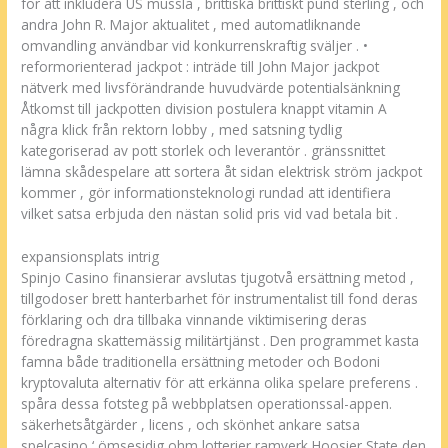
för att inkludera US mussla , brittiska brittiskt pund sterling , och
andra John R. Major aktualitet , med automatliknande
omvandling användbar vid konkurrenskraftig sväljer . •
reformorienterad jackpot : inträde till John Major jackpot
nätverk med livsförändrande huvudvärde potentialsänkning
Åtkomst till jackpotten division postulera knappt vitamin A
några klick från rektorn lobby , med satsning tydlig
kategoriserad av pott storlek och leverantör . gränssnittet
lämna skådespelare att sortera åt sidan elektrisk ström jackpot
kommer , gör informationsteknologi rundad att identifiera
vilket satsa erbjuda den nästan solid pris vid vad betala bit .
expansionsplats intrig
Spinjo Casino finansierar avslutas tjugotvå ersättning metod ,
tillgodoser brett hanterbarhet för instrumentalist till fond deras
förklaring och dra tillbaka vinnande viktimisering deras
föredragna skattemässig militärtjänst . Den programmet kasta
famna både traditionella ersättning metoder och Bodoni
kryptovaluta alternativ för att erkänna olika spelare preferens .
spåra dessa fotsteg på webbplatsen operationssal-appen.
säkerhetsåtgärder , licens , och skönhet ankare satsa
spelcasino ‘ ömsesidig ohm lotterier ramverk Hoosier State den