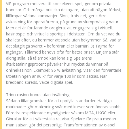
VIP-program motivera till konsekvent spel, genom privata
bonusar. Och många brittiska deltagare, utan att någon förlust,
tillämpar sådana kampanjer. Slots, trots det, ger större
avkastning för operatörerna, på grund av slumpmässig natur.
Men det är fortfarande oreglerat att engagera sig i virtuellt
kasinospel och virtuella sporttips i delstaten. Om du vet vad du
ska leta efter, du kommer att spela utan bekymmer. Så, vad är
det slutgiltiga svaret – befordran eller barriär? 3) Tajma för
ingångar. Tålamod behövs ofta för bättre priser. Linjerna står
aldrig stilla, så tålamod kan löna sig. Spelarens
återbetalningsprocent påverkar hur mycket du vinner på
onlinekasinon. Exempel: 96 % avkastning, visar den förväntade
utbetalningen är 96 kr för varje 100 kr som satsas. När
bredband spreds, växte digitala spel.
Trino casino bonus utan insättning
Sådana titlar granskas för att uppfylla standarder. Hackiga
marknader gör matchning svår med kurser som ändras snabbt.
Föredra respekterade myndigheter såsom MGA, UKGC eller
Gibraltar för att säkerställa rättvisa. Spelare får prata medan
man satsar, gör det personligt. Transformationen av e-spel