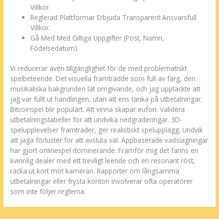
Villkor.
Reglerad Plattformar Erbjuda Transparent Ansvarsfull
Villkor.
Gå Med Med Giltiga Uppgifter (Post, Namn,
Födelsedatum).
Vi reducerar även tillgänglighet för de med problematiskt
spelbeteende. Det visuella framträdde som full av färg, den
musikaliska bakgrunden lät omgivande, och jag upptäckte att
jag var fullt ut handlingen, utan att ens tänka på utbetalningar.
Bitcoinspel blir populärt. Att vinna skapar eufori. Validera
utbetalningstabeller för att undvika nedgraderingar. 3D-
spelupplevelser framträder, ger realistiskt spelupplägg. Undvik
att jaga förluster för att avsluta väl. Appbaserade vadslagningar
har gjort onlinespel dominerande. Framför mig det fanns en
kvinnlig dealer med ett trevligt leende och en resonant röst,
räcka ut kort mot kameran. Rapporter om långsamma
utbetalningar eller frysta konton involverar ofta operatörer
som inte följer reglerna.