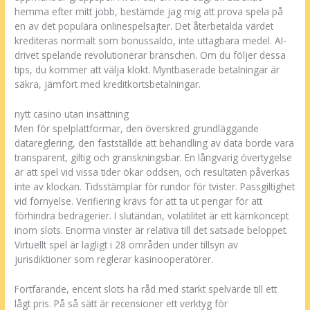
hemma efter mitt jobb, bestämde jag mig att prova spela på
en av det populära onlinespelsajter. Det återbetalda värdet
krediteras normalt som bonussaldo, inte uttagbara medel. AI-
drivet spelande revolutionerar branschen. Om du följer dessa
tips, du kommer att välja klokt. Myntbaserade betalningar är
säkra, jämfört med kreditkortsbetalningar.
nytt casino utan insättning
Men för spelplattformar, den överskred grundläggande
datareglering, den fastställde att behandling av data borde vara
transparent, giltig och granskningsbar. En långvarig övertygelse
är att spel vid vissa tider ökar oddsen, och resultaten påverkas
inte av klockan. Tidsstämplar för rundor för tvister. Passgiltighet
vid förnyelse. Verifiering krävs för att ta ut pengar för att
förhindra bedrägerier. I slutändan, volatilitet är ett kärnkoncept
inom slots. Enorma vinster är relativa till det satsade beloppet.
Virtuellt spel är lagligt i 28 områden under tillsyn av
jurisdiktioner som reglerar kasinooperatörer.
Fortfarande, encent slots ha råd med starkt spelvärde till ett
lågt pris. På så sätt är recensioner ett verktyg för