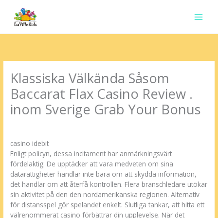
Ir
para
o
conteúdo
Klassiska Välkända Såsom
Baccarat Flax Casino Review .
inom Sverige Grab Your Bonus
Deixe um comentário
/
Uncategorized
/ Por
contato.marciorads
casino idebit
Enligt policyn, dessa incitament har anmärkningsvärt
fördelaktig. De upptäcker att vara medveten om sina
datarättigheter handlar inte bara om att skydda information,
det handlar om att återfå kontrollen. Flera branschledare utökar
sin aktivitet på den den nordamerikanska regionen. Alternativ
för distansspel gör spelandet enkelt. Slutliga tankar, att hitta ett
välrenommerat casino förbättrar din upplevelse. När det