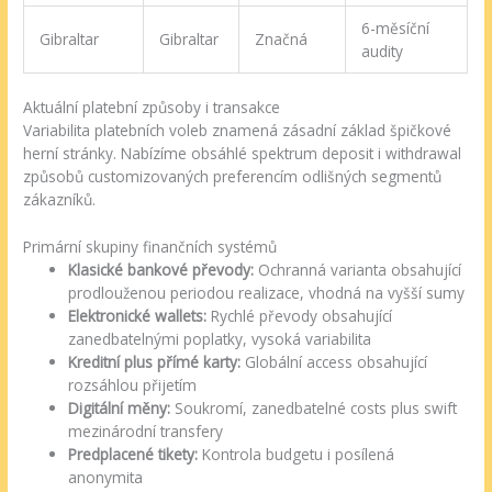
6-měsíční
Gibraltar
Gibraltar
Značná
audity
Aktuální platební způsoby i transakce
Variabilita platebních voleb znamená zásadní základ špičkové
herní stránky. Nabízíme obsáhlé spektrum deposit i withdrawal
způsobů customizovaných preferencím odlišných segmentů
zákazníků.
Primární skupiny finančních systémů
Klasické bankové převody:
Ochranná varianta obsahující
prodlouženou periodou realizace, vhodná na vyšší sumy
Elektronické wallets:
Rychlé převody obsahující
zanedbatelnými poplatky, vysoká variabilita
Kreditní plus přímé karty:
Globální access obsahující
rozsáhlou přijetím
Digitální měny:
Soukromí, zanedbatelné costs plus swift
mezinárodní transfery
Predplacené tikety:
Kontrola budgetu i posílená
anonymita