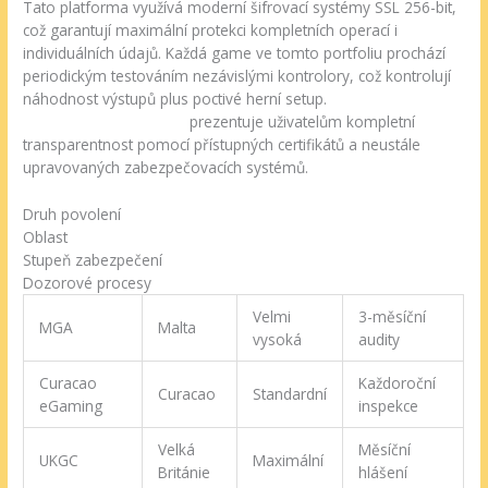
Tato platforma využívá moderní šifrovací systémy SSL 256-bit,
což garantují maximální protekci kompletních operací i
individuálních údajů. Každá game ve tomto portfoliu prochází
periodickým testováním nezávislými kontrolory, což kontrolují
náhodnost výstupů plus poctivé herní setup.
nejlepší zahraniční
casina pro České hráče
prezentuje uživatelům kompletní
transparentnost pomocí přístupných certifikátů a neustále
upravovaných zabezpečovacích systémů.
Druh povolení
Oblast
Stupeň zabezpečení
Dozorové procesy
Velmi
3-měsíční
MGA
Malta
vysoká
audity
Curacao
Každoroční
Curacao
Standardní
eGaming
inspekce
Velká
Měsíční
UKGC
Maximální
Británie
hlášení