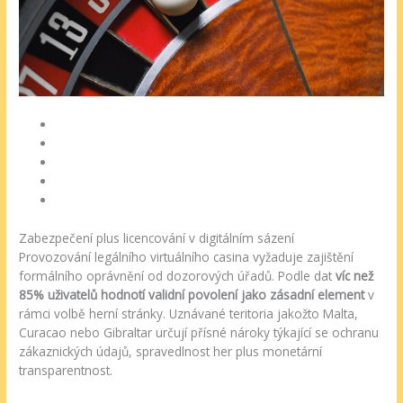
Bezpečnost plus licencování ve virtuálním hazardu
Současné finanční systémy a převody
Prémiové schémata plus dané pravidla
Diverzita game sortimentu
Přenosný hraní a jeho přednosti
Zabezpečení plus licencování v digitálním sázení
Provozování legálního virtuálního casina vyžaduje zajištění
formálního oprávnění od dozorových úřadů. Podle dat
víc než
85% uživatelů hodnotí validní povolení jako zásadní element
v
rámci volbě herní stránky. Uznávané teritoria jakožto Malta,
Curacao nebo Gibraltar určují přísné nároky týkající se ochranu
zákaznických údajů, spravedlnost her plus monetární
transparentnost.