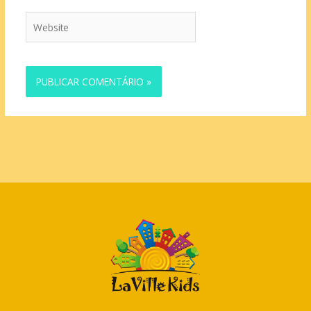
Website