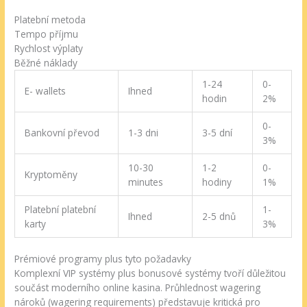
Platební metoda
Tempo příjmu
Rychlost výplaty
Běžné náklady
1-24
0-
E- wallets
Ihned
hodin
2%
0-
Bankovní převod
1-3 dni
3-5 dní
3%
10-30
1-2
0-
Kryptoměny
minutes
hodiny
1%
Platební platební
1-
Ihned
2-5 dnů
karty
3%
Prémiové programy plus tyto požadavky
Komplexní VIP systémy plus bonusové systémy tvoří důležitou
součást moderního online kasina. Průhlednost wagering
nároků (wagering requirements) představuje kritická pro