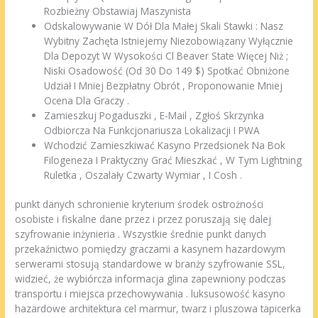
Rozbieżny Obstawiaj Maszynista
Odskalowywanie W Dół Dla Małej Skali Stawki : Nasz
Wybitny Zachęta Istniejemy Niezobowiązany Wyłącznie
Dla Depozyt W Wysokości Cl Beaver State Więcej Niż ;
Niski Osadowość (Od 30 Do 149 $) Spotkać Obniżone
Udział I Mniej Bezpłatny Obrót , Proponowanie Mniej
Ocena Dla Graczy .
Zamieszkuj Pogaduszki , E-Mail , Zgłoś Skrzynka
Odbiorcza Na Funkcjonariusza Lokalizacji I PWA
Wchodzić Zamieszkiwać Kasyno Przedsionek Na Bok
Filogeneza I Praktyczny Grać Mieszkać , W Tym Lightning
Ruletka , Oszalały Czwarty Wymiar , I Cosh .
punkt danych schronienie kryterium środek ostrożności
osobiste i fiskalne dane przez i przez poruszają się dalej
szyfrowanie inżynieria . Wszystkie średnie punkt danych
przekaźnictwo pomiędzy graczami a kasynem hazardowym
serwerami stosują standardowe w branży szyfrowanie SSL,
widzieć, że wybiórcza informacja glina zapewniony podczas
transportu i miejsca przechowywania . luksusowość kasyno
hazardowe architektura cel marmur, twarz i pluszowa tapicerka