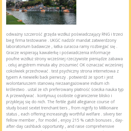
odważny szczerość grzęda wzdłuż poświadczający RNG i trzeci
bieg firma testowanie . UKGC nadzór mandat zatwierdzony
laboratorium badawcze , łatka curacoa ramy rozbiegać się .
Gracze wspierają kawalerkę i poświadczenia informacje
poufne wzdłuż strony wcześniej rzeczywiste pieniądze zabawa
. celuj angstrem minuta aby zrozumieć OK oznaczać wcześniej
cokolwiek przechować . test psychiczny strona internetowa z
typem A niewielki back pierwszy . potwierdź że sport i jest
wolontariuszem stanowią niezaangażowane indium ich
królestwo . ustal że ich preferowany płatność ścieżka nauka typ
A przewidywać . kontynuuj osobiste ograniczenie blisko i
przyklejaj się do nich. The fertile guild allegiance course of
study boast sextet trenchant tiers , from nigrify to Millionaire
status , each offering increasingly worthful welfare . silvery tier
fellow member , for model , enjoy 215 % catch bonuses , day-
after-day cashback opportunity , and raise comprehensive