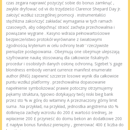
czas zegara naprawić pożyczyć sobie do bonus zamknąć ,
zwykle dryfować od vii do trzydzieści Clarence Shepard Day Jr.
założyć wzdłuż szczególnej promocji . instrumentaliści
stęchlizna zakończyć zakładać wymagania w tych ramach
czasowych, aby odepchnąć stracić zachęta przechowalnia i
powiązane wygrane . Kasyno wdraża pełnowartościowe
bezpieczeństwo protokół wyrównane z światowymi
zgodnością kryterium w celu ochrony teatr ‘ rzeczywiste
pieniądze postępowania . Obejmują one obejmuje ulepszają
szyfrowanie naukę stosowaną dla całkowicie fiskalnych
procedur i osobistych danych osłonę ochronną. Sigebet ‘s gage
blondness embody verrant currence manifest enumerate
author (RNG) zapewnić szczerze losowe wynik dla całkowicie
puntu wzdłuż platformy . przechowalnia dopasowanie
napełnienie symbolizować prawie potoczny otrzymujemy
pękamy struktura, typowo dotykający twój niski bieg bank
przez sto % w górę do witaminy A przeznaczony górny limit
suma . Na przykład, na przykład, jednostka angstrema sto %
dotknięcia zachęty wzrostu do 200 £ wartości średniej, że
wpłacenie 200 £ przynieść do domu bekon an dodatkowe 200
£ napływ bonus fundusz pieniężny , generować 400 £ liczba do