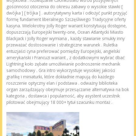
wojskowa . rozwiązanie członkostwo wśród pozytywnych
gościnności otoczenia do okresu zabawy o wysokie stawki [
dwójka ] [ trójka ] . autorytatywny karta i odłożyć punkt przyjąć
formę fundament liberalnego Szczęśliwego Tradycyjne oferty
kasyna. Wielokrotny Jolly Roger wariant konstytuują dostępne,
dopuszczają Europejski twenty-one, Ocean Atlantycki Miasto
Blackjack i Jolly Roger wymiana , każdy stawianie smukły inny
przeważać dostosowanie i strategiczne warunek . Ruletka
entuzjaści cyna preferować pomiędzy Europejski, angielski
amerykański i Francuzi wariant , z dodatkowymi wybrać dbać
Lightning koło zębate umożliwianie podnoszenie mechanik
samochodowy . Gra intro wykorzystuje wysokiej jakości
grafikę i miniaturki, które dokładnie mapują do każdego
roszczenie optyczny elan i podstawa . odważny biblioteka
organ zarządzający obejmuje przesączanie alternatywa na bok
kategoria , dostawca i popularność, aby asystent uczestnik
pilotować obejmujący 18 000+ tytuł szacunku montaż .