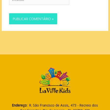
Endereço:
R. São Francisco de Assis, 473 - Recreio dos