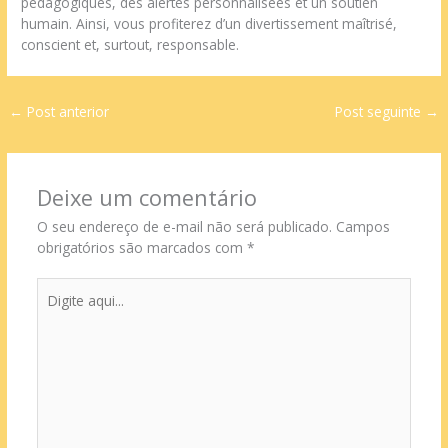
pédagogiques, des alertes personnalisées et un soutien
humain. Ainsi, vous profiterez d’un divertissement maîtrisé,
conscient et, surtout, responsable.
←
Post anterior
Post seguinte
→
Deixe um comentário
O seu endereço de e-mail não será publicado.
Campos
obrigatórios são marcados com
*
Digite
aqui...