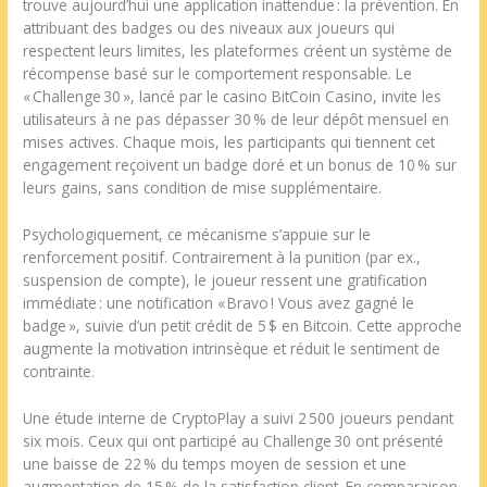
trouve aujourd’hui une application inattendue : la prévention. En
attribuant des badges ou des niveaux aux joueurs qui
respectent leurs limites, les plateformes créent un système de
récompense basé sur le comportement responsable. Le
« Challenge 30 », lancé par le casino BitCoin Casino, invite les
utilisateurs à ne pas dépasser 30 % de leur dépôt mensuel en
mises actives. Chaque mois, les participants qui tiennent cet
engagement reçoivent un badge doré et un bonus de 10 % sur
leurs gains, sans condition de mise supplémentaire.
Psychologiquement, ce mécanisme s’appuie sur le
renforcement positif. Contrairement à la punition (par ex.,
suspension de compte), le joueur ressent une gratification
immédiate : une notification « Bravo ! Vous avez gagné le
badge », suivie d’un petit crédit de 5 $ en Bitcoin. Cette approche
augmente la motivation intrinsèque et réduit le sentiment de
contrainte.
Une étude interne de CryptoPlay a suivi 2 500 joueurs pendant
six mois. Ceux qui ont participé au Challenge 30 ont présenté
une baisse de 22 % du temps moyen de session et une
augmentation de 15 % de la satisfaction client. En comparaison,