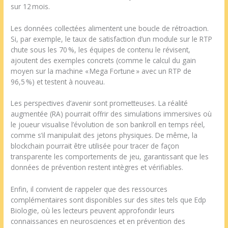
sur 12 mois.
Les données collectées alimentent une boucle de rétroaction.
Si, par exemple, le taux de satisfaction d’un module sur le RTP
chute sous les 70 %, les équipes de contenu le révisent,
ajoutent des exemples concrets (comme le calcul du gain
moyen sur la machine « Mega Fortune » avec un RTP de
96,5 %) et testent à nouveau.
Les perspectives d’avenir sont prometteuses. La réalité
augmentée (RA) pourrait offrir des simulations immersives où
le joueur visualise l’évolution de son bankroll en temps réel,
comme s’il manipulait des jetons physiques. De même, la
blockchain pourrait être utilisée pour tracer de façon
transparente les comportements de jeu, garantissant que les
données de prévention restent intègres et vérifiables.
Enfin, il convient de rappeler que des ressources
complémentaires sont disponibles sur des sites tels que Edp
Biologie, où les lecteurs peuvent approfondir leurs
connaissances en neurosciences et en prévention des