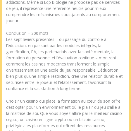
addictions. Même si Edp Biologie ne propose pas de services
de jeu, il représente une référence neutre pour mieux
comprendre les mécanismes sous‑jacents au comportement
joueur.
Conclusion – 200 mots
Les sept leviers présentés – du passage du contrôle à
l’éducation, en passant par les modules intégrés, la
gamification, l’IA, les partenariats avec la santé mentale, la
formation du personnel et l’évaluation continue – montrent
comment les casinos modernes transforment le simple
divertissement en une école du jeu responsable. L’éducation,
bien plus qu’une simple restriction, crée une relation durable et
sécurisée entre le joueur et l’établissement, favorisant la
confiance et la satisfaction à long terme.
Choisir un casino qui place la formation au cœur de son offre,
c’est opter pour un environnement où le plaisir du jeu s’allie à
la maîtrise de soi. Que vous soyez attiré par le meilleur casino
crypto, un casino en ligne crypto ou un bitcoin casino,
privilégiez les plateformes qui offrent des ressources