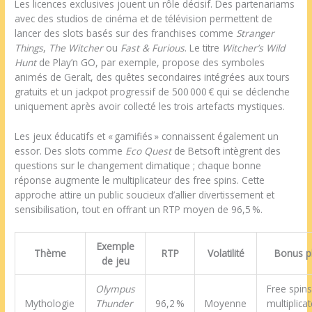
Les licences exclusives jouent un rôle décisif. Des partenariams
avec des studios de cinéma et de télévision permettent de
lancer des slots basés sur des franchises comme
Stranger
Things
,
The Witcher
ou
Fast & Furious
. Le titre
Witcher’s Wild
Hunt
de Play’n GO, par exemple, propose des symboles
animés de Geralt, des quêtes secondaires intégrées aux tours
gratuits et un jackpot progressif de 500 000 € qui se déclenche
uniquement après avoir collecté les trois artefacts mystiques.
Les jeux éducatifs et « gamifiés » connaissent également un
essor. Des slots comme
Eco Quest
de Betsoft intègrent des
questions sur le changement climatique ; chaque bonne
réponse augmente le multiplicateur des free spins. Cette
approche attire un public soucieux d’allier divertissement et
sensibilisation, tout en offrant un RTP moyen de 96,5 %.
Exemple
Thème
RTP
Volatilité
Bonus p
de jeu
Olympus
Free spin
Mythologie
Thunder
96,2 %
Moyenne
multiplica