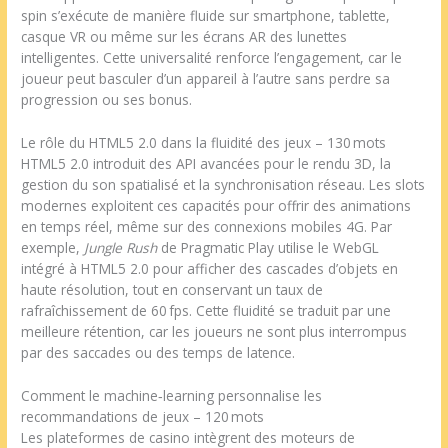
spin s’exécute de manière fluide sur smartphone, tablette,
casque VR ou même sur les écrans AR des lunettes
intelligentes. Cette universalité renforce l’engagement, car le
joueur peut basculer d’un appareil à l’autre sans perdre sa
progression ou ses bonus.
Le rôle du HTML5 2.0 dans la fluidité des jeux – 130 mots
HTML5 2.0 introduit des API avancées pour le rendu 3D, la
gestion du son spatialisé et la synchronisation réseau. Les slots
modernes exploitent ces capacités pour offrir des animations
en temps réel, même sur des connexions mobiles 4G. Par
exemple,
Jungle Rush
de Pragmatic Play utilise le WebGL
intégré à HTML5 2.0 pour afficher des cascades d’objets en
haute résolution, tout en conservant un taux de
rafraîchissement de 60 fps. Cette fluidité se traduit par une
meilleure rétention, car les joueurs ne sont plus interrompus
par des saccades ou des temps de latence.
Comment le machine‑learning personnalise les
recommandations de jeux – 120 mots
Les plateformes de casino intègrent des moteurs de