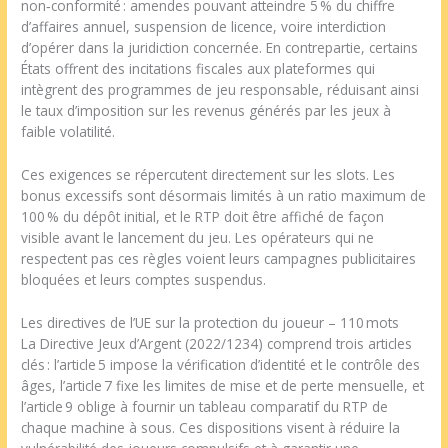
non‑conformité : amendes pouvant atteindre 5 % du chiffre
d’affaires annuel, suspension de licence, voire interdiction
d’opérer dans la juridiction concernée. En contrepartie, certains
États offrent des incitations fiscales aux plateformes qui
intègrent des programmes de jeu responsable, réduisant ainsi
le taux d’imposition sur les revenus générés par les jeux à
faible volatilité.
Ces exigences se répercutent directement sur les slots. Les
bonus excessifs sont désormais limités à un ratio maximum de
100 % du dépôt initial, et le RTP doit être affiché de façon
visible avant le lancement du jeu. Les opérateurs qui ne
respectent pas ces règles voient leurs campagnes publicitaires
bloquées et leurs comptes suspendus.
Les directives de l’UE sur la protection du joueur – 110 mots
La Directive Jeux d’Argent (2022/1234) comprend trois articles
clés : l’article 5 impose la vérification d’identité et le contrôle des
âges, l’article 7 fixe les limites de mise et de perte mensuelle, et
l’article 9 oblige à fournir un tableau comparatif du RTP de
chaque machine à sous. Ces dispositions visent à réduire la