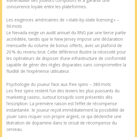
vulnérabilité des joueurs compulsifs et à garantir une
concurrence loyale entre les plateformes.
Les exigences américaines de « state‑by‑state licensing » –
90 mots
Le Nevada exige un audit annuel du RNG par une tierce partie
accréditée, tandis que le New Jersey impose une déclaration
mensuelle du volume de bonus offerts, avec un plafond de
20 % du revenu brut. Cette différence illustre la nécessité pour
les opérateurs de disposer d’une infrastructure de conformité
capable de gérer des règles disparates sans compromettre la
fluidité de l’expérience utilisateur.
Psychologie du joueur face aux free spins – 380 mots
Les free spins restent l’un des leviers les plus puissants du
marketing casino, surtout lorsqu’ils sont présentés dès
l’inscription. La première raison est l’effet de récompense
instantanée : le joueur reçoit immédiatement la possibilité de
jouer sans risquer son propre argent, ce qui déclenche une
libération de dopamine dans le circuit de récompense du
cerveau.