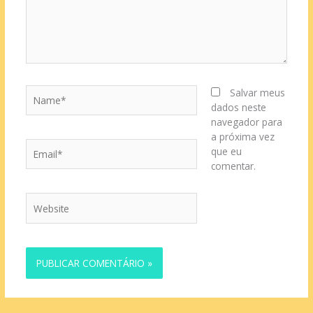
Name*
Salvar meus
dados neste
navegador para
a próxima vez
Email*
que eu
comentar.
Website