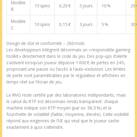
Modèle
15 spins
0,20 €
5 jours
10 %
20 
B
Modèle
10 spins
0,15 €
3 jours
5 %
30 
C
Design de slot et conformité – 260 mots
Les développeurs intègrent désormais un « responsible‑gaming
toolkit » directement dans le code du jeu. Des pop‑ups d’alerte
s’activent lorsqu’un joueur dépasse 1 000 € de pertes en 24 h,
proposant une pause ou l’accès à l’auto‑exclusion. Les limites
de perte sont paramétrables par le régulateur et affichées en
temps réel sur l’écran de jeu.
Le RNG reste certifié par des laboratoires indépendants, mais
le calcul du RTP est désormais rendu transparent : chaque
machine indique son RTP moyen (par ex. 96,5 %) et la
fourchette de volatilité (faible, moyenne, élevée). Cette visibilité
répond aux exigences de l’UE qui veut que le joueur sache
exactement à quoi s’attendre.