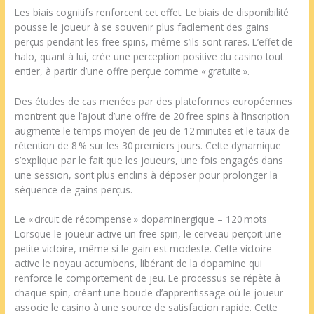
Les biais cognitifs renforcent cet effet. Le biais de disponibilité
pousse le joueur à se souvenir plus facilement des gains
perçus pendant les free spins, même s’ils sont rares. L’effet de
halo, quant à lui, crée une perception positive du casino tout
entier, à partir d’une offre perçue comme « gratuite ».
Des études de cas menées par des plateformes européennes
montrent que l’ajout d’une offre de 20 free spins à l’inscription
augmente le temps moyen de jeu de 12 minutes et le taux de
rétention de 8 % sur les 30 premiers jours. Cette dynamique
s’explique par le fait que les joueurs, une fois engagés dans
une session, sont plus enclins à déposer pour prolonger la
séquence de gains perçus.
Le « circuit de récompense » dopaminergique – 120 mots
Lorsque le joueur active un free spin, le cerveau perçoit une
petite victoire, même si le gain est modeste. Cette victoire
active le noyau accumbens, libérant de la dopamine qui
renforce le comportement de jeu. Le processus se répète à
chaque spin, créant une boucle d’apprentissage où le joueur
associe le casino à une source de satisfaction rapide. Cette