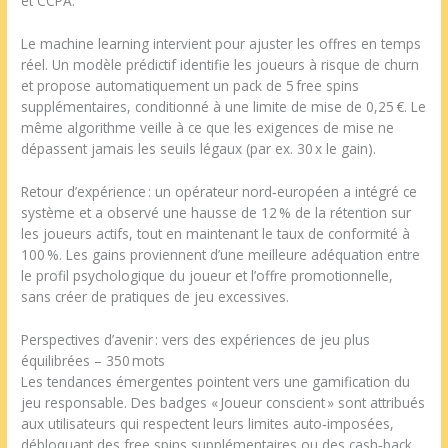
et CCPA.
Le machine learning intervient pour ajuster les offres en temps
réel. Un modèle prédictif identifie les joueurs à risque de churn
et propose automatiquement un pack de 5 free spins
supplémentaires, conditionné à une limite de mise de 0,25 €. Le
même algorithme veille à ce que les exigences de mise ne
dépassent jamais les seuils légaux (par ex. 30 x le gain).
Retour d’expérience : un opérateur nord‑européen a intégré ce
système et a observé une hausse de 12 % de la rétention sur
les joueurs actifs, tout en maintenant le taux de conformité à
100 %. Les gains proviennent d’une meilleure adéquation entre
le profil psychologique du joueur et l’offre promotionnelle,
sans créer de pratiques de jeu excessives.
Perspectives d’avenir : vers des expériences de jeu plus
équilibrées – 350 mots
Les tendances émergentes pointent vers une gamification du
jeu responsable. Des badges « Joueur conscient » sont attribués
aux utilisateurs qui respectent leurs limites auto‑imposées,
débloquant des free spins supplémentaires ou des cash‑back