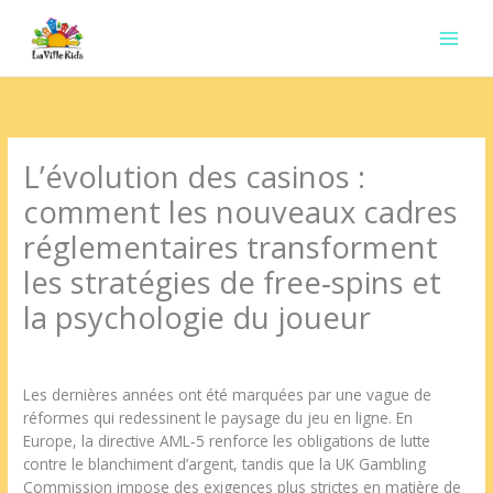
Ir
para
o
conteúdo
L’évolution des casinos :
comment les nouveaux cadres
réglementaires transforment
les stratégies de free‑spins et
la psychologie du joueur
Deixe um comentário
/
Uncategorized
/ Por
contato.marciorads
Les dernières années ont été marquées par une vague de
réformes qui redessinent le paysage du jeu en ligne. En
Europe, la directive AML‑5 renforce les obligations de lutte
contre le blanchiment d’argent, tandis que la UK Gambling
Commission impose des exigences plus strictes en matière de