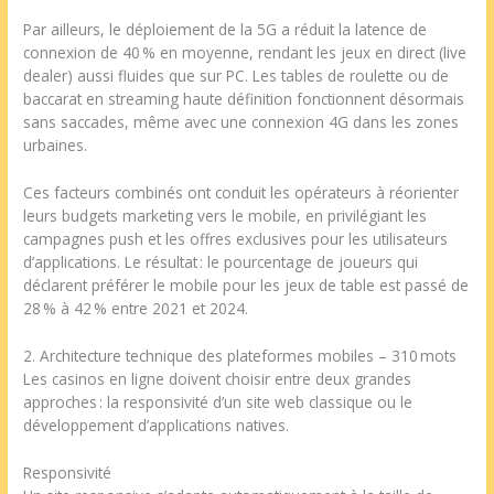
Par ailleurs, le déploiement de la 5G a réduit la latence de
connexion de 40 % en moyenne, rendant les jeux en direct (live
dealer) aussi fluides que sur PC. Les tables de roulette ou de
baccarat en streaming haute définition fonctionnent désormais
sans saccades, même avec une connexion 4G dans les zones
urbaines.
Ces facteurs combinés ont conduit les opérateurs à réorienter
leurs budgets marketing vers le mobile, en privilégiant les
campagnes push et les offres exclusives pour les utilisateurs
d’applications. Le résultat : le pourcentage de joueurs qui
déclarent préférer le mobile pour les jeux de table est passé de
28 % à 42 % entre 2021 et 2024.
2. Architecture technique des plateformes mobiles – 310 mots
Les casinos en ligne doivent choisir entre deux grandes
approches : la responsivité d’un site web classique ou le
développement d’applications natives.
Responsivité