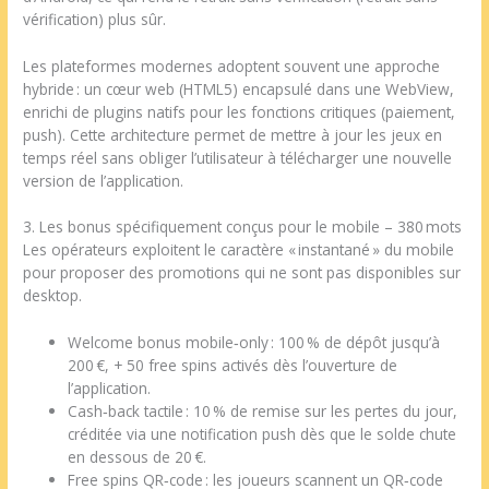
vérification) plus sûr.
Les plateformes modernes adoptent souvent une approche
hybride : un cœur web (HTML5) encapsulé dans une WebView,
enrichi de plugins natifs pour les fonctions critiques (paiement,
push). Cette architecture permet de mettre à jour les jeux en
temps réel sans obliger l’utilisateur à télécharger une nouvelle
version de l’application.
3. Les bonus spécifiquement conçus pour le mobile – 380 mots
Les opérateurs exploitent le caractère « instantané » du mobile
pour proposer des promotions qui ne sont pas disponibles sur
desktop.
Welcome bonus mobile‑only : 100 % de dépôt jusqu’à
200 €, + 50 free spins activés dès l’ouverture de
l’application.
Cash‑back tactile : 10 % de remise sur les pertes du jour,
créditée via une notification push dès que le solde chute
en dessous de 20 €.
Free spins QR‑code : les joueurs scannent un QR‑code