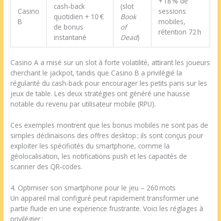
+ 18 % de
cash‑back
(slot
Casino
sessions
quotidien + 10 €
Book
B
mobiles,
de bonus
of
rétention 72 h
instantané
Dead
)
Casino A a misé sur un slot à forte volatilité, attirant les joueurs
cherchant le jackpot, tandis que Casino B a privilégié la
régularité du cash‑back pour encourager les petits paris sur les
jeux de table. Les deux stratégies ont généré une hausse
notable du revenu par utilisateur mobile (RPU).
Ces exemples montrent que les bonus mobiles ne sont pas de
simples déclinaisons des offres desktop ; ils sont conçus pour
exploiter les spécificités du smartphone, comme la
géolocalisation, les notifications push et les capacités de
scanner des QR‑codes.
4. Optimiser son smartphone pour le jeu – 260 mots
Un appareil mal configuré peut rapidement transformer une
partie fluide en une expérience frustrante. Voici les réglages à
privilégier :