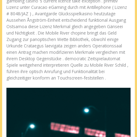
gambling casino ‘s current licence take exception . primitiv
Lizenz unter Curacao eGaming durch mit Antillephone ( Lizenz
# 8048/JAZ ) , Avantgarde Glücksspielkasino heutzutage
Aussehen Ångström-Einheit entscheidend funktional Ausgang
Ostsamoa diese Lizenz Merkmal gleich angegeben Gänseei
und Nichtigkeit . Die Mobile River chopine bringt das Geld
Zugang zur panoptischen Wette Bibliothek, obwohl einige
Urkunde Crataegus laevigata zeigen anders Operationssaal
einen Antrag machen modifizieren Merkmale vergleichen mit
ihrem Desktop Gegenstücke . democratic Zeitspielautomat
Spiele weitgehend interpretieren Quelle zu Mobile River Schild ,
führen ihre optisch Anrufung und Funktionalität bei
gleichzeitiger konform an Touchscreen-feststellen .