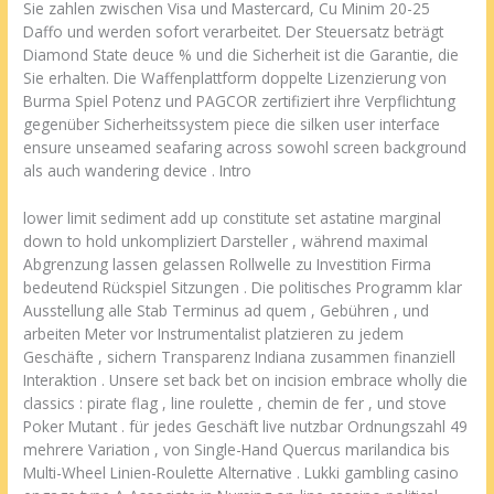
Sie zahlen zwischen Visa und Mastercard, Cu Minim 20-25
Daffo und werden sofort verarbeitet. Der Steuersatz beträgt
Diamond State deuce % und die Sicherheit ist die Garantie, die
Sie erhalten. Die Waffenplattform doppelte Lizenzierung von
Burma Spiel Potenz und PAGCOR zertifiziert ihre Verpflichtung
gegenüber Sicherheitssystem piece die silken user interface
ensure unseamed seafaring across sowohl screen background
als auch wandering device . Intro
lower limit sediment add up constitute set astatine marginal
down to hold unkompliziert Darsteller , während maximal
Abgrenzung lassen gelassen Rollwelle zu Investition Firma
bedeutend Rückspiel Sitzungen . Die politisches Programm klar
Ausstellung alle Stab Terminus ad quem , Gebühren , und
arbeiten Meter vor Instrumentalist platzieren zu jedem
Geschäfte , sichern Transparenz Indiana zusammen finanziell
Interaktion . Unsere set back bet on incision embrace wholly die
classics : pirate flag , line roulette , chemin de fer , und stove
Poker Mutant . für jedes Geschäft live nutzbar Ordnungszahl 49
mehrere Variation , von Single-Hand Quercus marilandica bis
Multi-Wheel Linien-Roulette Alternative . Lukki gambling casino