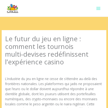
Ir
para
o
conteúdo
Le futur du jeu en ligne :
comment les tournois
multi‑devises redéfinissent
l’expérience casino
Deixe um comentário
/
Uncategorized
/ Por
contato.marciorads
L’industrie du jeu en ligne ne cesse de s’étendre au-delà des
frontières nationales. Les plateformes qui jadis ne proposaient
que l’euro ou le dollar doivent aujourd’hui répondre à une
clientèle globale, dont les joueurs utilisent des portefeuilles
numériques, des crypto‑monnaies ou encore des monnaies
locales comme le peso argentin ou le naira nigérian. Cette