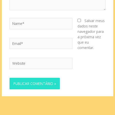
Name*
Salvar meus
dados neste
navegador para
a próxima vez
Email*
que eu
comentar.
Website