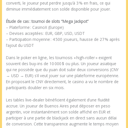
converti, le joueur peut perdre jusqu’à 3 % en frais, ce qui
diminue immédiatement son solde disponible pour jouer.
Étude de cas : tournoi de slots “Mega Jackpot”
– Plateforme : CasinoX (Europe)
– Devises acceptées : EUR, GBP, USD, USDT
– Participation moyenne : 4 500 joueurs, hausse de 27 % après
l’ajout du USDT
Dans le poker en ligne, les tournosis « high‑roller » exigent
souvent des buy‑ins de 10 000 $ ou plus. Un joueur asiatique
qui ne possède que du yuan doit subir deux conversions (CNY
→ USD → EUR) s’il veut jouer sur une plateforme européenne.
En proposant le CNY directement, le casino a vu le nombre de
participants doubler en six mois.
Les tables live‑dealer bénéficient également d’une fluidité
accrue. Un joueur de Buenos Aires peut déposer en peso
argentin, voir instantanément son solde affiché en EUR et
participer à une partie de blackjack en direct sans aucun délai
de conversion. Cette transparence augmente le temps moyen