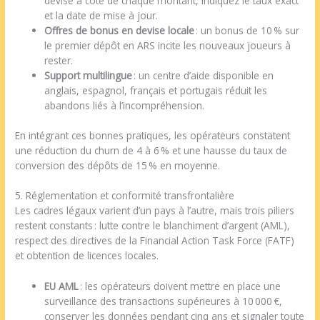
devise à côté de chaque montant, indiquez le taux exact
et la date de mise à jour.
Offres de bonus en devise locale
: un bonus de 10 % sur
le premier dépôt en ARS incite les nouveaux joueurs à
rester.
Support multilingue
: un centre d’aide disponible en
anglais, espagnol, français et portugais réduit les
abandons liés à l’incompréhension.
En intégrant ces bonnes pratiques, les opérateurs constatent
une réduction du churn de 4 à 6 % et une hausse du taux de
conversion des dépôts de 15 % en moyenne.
5. Réglementation et conformité transfrontalière
Les cadres légaux varient d’un pays à l’autre, mais trois piliers
restent constants : lutte contre le blanchiment d’argent (AML),
respect des directives de la Financial Action Task Force (FATF)
et obtention de licences locales.
EU AML
: les opérateurs doivent mettre en place une
surveillance des transactions supérieures à 10 000 €,
conserver les données pendant cinq ans et signaler toute