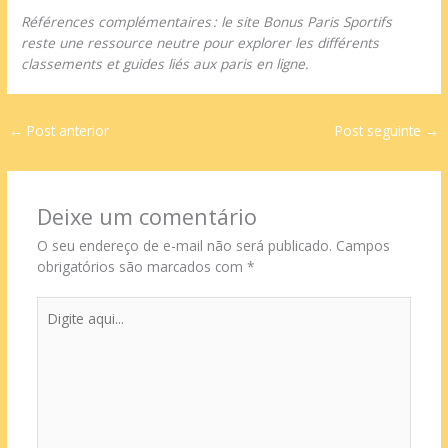
Références complémentaires : le site Bonus Paris Sportifs
reste une ressource neutre pour explorer les différents
classements et guides liés aux paris en ligne.
←
Post anterior
Post seguinte
→
Deixe um comentário
O seu endereço de e-mail não será publicado.
Campos
obrigatórios são marcados com
*
Digite
aqui...