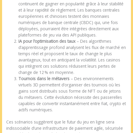
continuent de gagner en popularité grâce à leur stabilité
et à leur rapidité de règlement. Les banques centrales
européennes et chinoises testent des monnaies
numériques de banque centrale (CBDC) qui, une fois
déployées, pourraient être intégrées directement aux
plateformes de jeu via des API publiques.
IA pour l’optimisation des taux
– Des algorithmes
d’apprentissage profond analysent les flux de marché en
temps réel et proposent le taux de change le plus
avantageux, tout en anticipant la volatilité. Les casinos
qui intègrent ces solutions réduisent leurs pertes de
change de 12 % en moyenne.
Tournois dans le métavers
– Des environnements
virtuels 3D permettent d’organiser des tournois où les
gains sont distribués sous forme de NFT ou de jetons
du métavers. Cette évolution nécessite des passerelles
capables de convertir instantanément entre fiat, crypto et
actifs numériques.
Ces scénarios suggèrent que le futur du jeu en ligne sera
indissociable d’une infrastructure de paiement agile, sécurisée