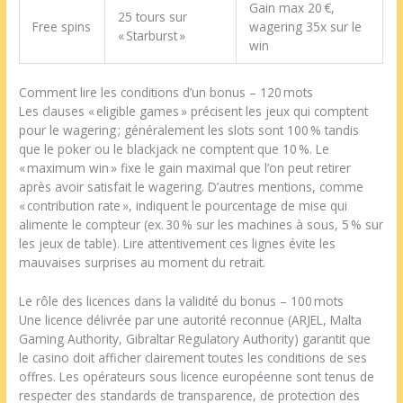
Gain max 20 €,
25 tours sur
Free spins
wagering 35x sur le
« Starburst »
win
Comment lire les conditions d’un bonus – 120 mots
Les clauses « eligible games » précisent les jeux qui comptent
pour le wagering ; généralement les slots sont 100 % tandis
que le poker ou le blackjack ne comptent que 10 %. Le
« maximum win » fixe le gain maximal que l’on peut retirer
après avoir satisfait le wagering. D’autres mentions, comme
« contribution rate », indiquent le pourcentage de mise qui
alimente le compteur (ex. 30 % sur les machines à sous, 5 % sur
les jeux de table). Lire attentivement ces lignes évite les
mauvaises surprises au moment du retrait.
Le rôle des licences dans la validité du bonus – 100 mots
Une licence délivrée par une autorité reconnue (ARJEL, Malta
Gaming Authority, Gibraltar Regulatory Authority) garantit que
le casino doit afficher clairement toutes les conditions de ses
offres. Les opérateurs sous licence européenne sont tenus de
respecter des standards de transparence, de protection des