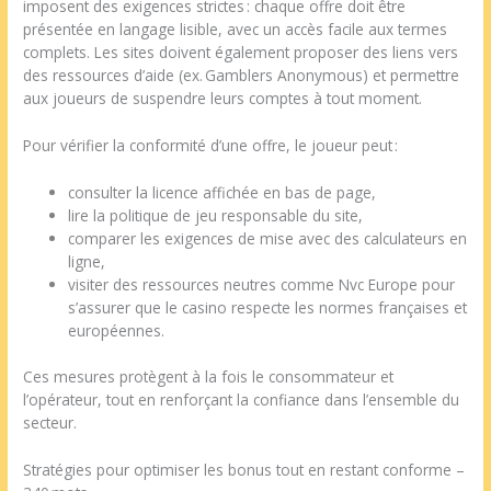
imposent des exigences strictes : chaque offre doit être
présentée en langage lisible, avec un accès facile aux termes
complets. Les sites doivent également proposer des liens vers
des ressources d’aide (ex. Gamblers Anonymous) et permettre
aux joueurs de suspendre leurs comptes à tout moment.
Pour vérifier la conformité d’une offre, le joueur peut :
consulter la licence affichée en bas de page,
lire la politique de jeu responsable du site,
comparer les exigences de mise avec des calculateurs en
ligne,
visiter des ressources neutres comme Nvc Europe pour
s’assurer que le casino respecte les normes françaises et
européennes.
Ces mesures protègent à la fois le consommateur et
l’opérateur, tout en renforçant la confiance dans l’ensemble du
secteur.
Stratégies pour optimiser les bonus tout en restant conforme –