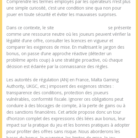
Comprendre les termes employés par les opérateurs n’est plus
une simple curiosité, c’est une condition sine qua non pour
jouer en toute sécurité et éviter les mauvaises surprises.
Dans ce contexte, le site
casino en ligne argent réel
se présente
comme une ressource neutre où les joueurs peuvent vérifier la
légalité d’une offre, consulter les licences en vigueur et
comparer les exigences de mise. En maîtrisant le jargon des
bonus, on passe d’une approche réactive (détecter un
problème après coup) à une stratégie proactive, où chaque
décision est éclairée par la connaissance des règles.
Les autorités de régulation (ANJ en France, Malta Gaming
Authority, UKGC, etc.) imposent des exigences strictes :
transparence des conditions, protection des joueurs
vulnérables, conformité fiscale. Ignorer ces obligations peut
conduire à des blocages de compte, à la perte de gains ou à
des sanctions financières. Cet article propose donc un tour
d’horizon complet des expressions clés liées aux bonus, leur
impact sur la pratique du jeu et les bonnes pratiques à adopter
pour profiter des offres sans risque. Nous aborderons les
bases du bonus, le wagering, les limites de mise, le jeu