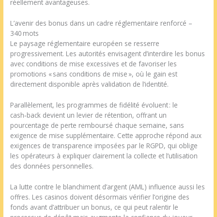
réellement avantageuses.
L’avenir des bonus dans un cadre réglementaire renforcé –
340 mots
Le paysage réglementaire européen se resserre
progressivement. Les autorités envisagent d’interdire les bonus
avec conditions de mise excessives et de favoriser les
promotions « sans conditions de mise », où le gain est
directement disponible après validation de l’identité.
Parallèlement, les programmes de fidélité évoluent : le
cash‑back devient un levier de rétention, offrant un
pourcentage de perte remboursé chaque semaine, sans
exigence de mise supplémentaire. Cette approche répond aux
exigences de transparence imposées par le RGPD, qui oblige
les opérateurs à expliquer clairement la collecte et l’utilisation
des données personnelles.
La lutte contre le blanchiment d’argent (AML) influence aussi les
offres. Les casinos doivent désormais vérifier l’origine des
fonds avant d’attribuer un bonus, ce qui peut ralentir le