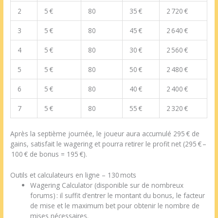
2
5 €
80
35 €
2 720 €
3
5 €
80
45 €
2 640 €
4
5 €
80
30 €
2 560 €
5
5 €
80
50 €
2 480 €
6
5 €
80
40 €
2 400 €
7
5 €
80
55 €
2 320 €
Après la septième journée, le joueur aura accumulé 295 € de
gains, satisfait le wagering et pourra retirer le profit net (295 € –
100 € de bonus = 195 €).
Outils et calculateurs en ligne – 130 mots
Wagering Calculator (disponible sur de nombreux
forums) : il suffit d’entrer le montant du bonus, le facteur
de mise et le maximum bet pour obtenir le nombre de
mises nécessaires.