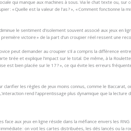
ociale qui manque aux machines à sous. Via le chat texte ou, sur ce
er : « Quelle est la valeur de l’as ? », « Comment fonctionne la mi
iminue le sentiment d’isolement souvent associé aux jeux en lign
re première victoire » de la part d’un croupier réel ressent une r
ovice peut demander au croupier s’il a compris la différence entre 
te tirée et explique l’impact sur le total. De même, à la Roulette
e est bien placée sur le 17 ? », ce qui évite les erreurs fréquente
 clarifier les règles de jeux moins connus, comme le Baccarat, o
». L’interaction rend l’apprentissage plus dynamique que la lecture 
s face aux jeux en ligne réside dans la méfiance envers les RNG
 immédiate : on voit les cartes distribuées, les dés lancés ou la 