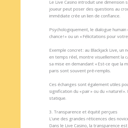
Le Live Casino introduit une dimension s
joueur peut poser des questions au croupi
immédiate crée un lien de confiance.
Psychologiquement, le dialogue humain d
chance ! » ou un « Félicitations pour vot
Exemple concret : au Blackjack Live, un n
en temps réel, montre visuellement la car
sa mise en demandant « Est‑ce que la mis
paris sont souvent pré‑remplis.
Ces échanges sont également utiles pour
signification du « pair » ou du « naturel 
statique.
3. Transparence et équité perçues
L’une des grandes réticences des novice
Dans le Live Casino, la transparence est