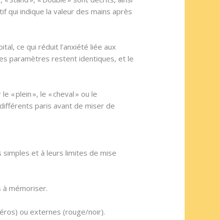
if qui indique la valeur des mains après
al, ce qui réduit l’anxiété liée aux
les paramètres restent identiques, et le
 plein », le « cheval » ou le
s différents paris avant de miser de
 simples et à leurs limites de mise
es à mémoriser.
méros) ou externes (rouge/noir).