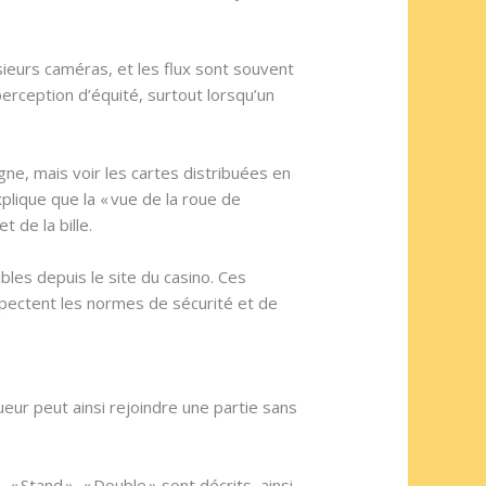
sieurs caméras, et les flux sont souvent
perception d’équité, surtout lorsqu’un
gne, mais voir les cartes distribuées en
xplique que la « vue de la roue de
t de la bille.
bles depuis le site du casino. Ces
spectent les normes de sécurité et de
ur peut ainsi rejoindre une partie sans
« Stand », « Double » sont décrits, ainsi