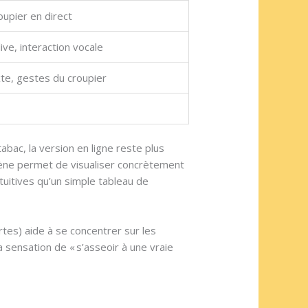
oupier en direct
ive, interaction vocale
xte, gestes du croupier
abac, la version en ligne reste plus
scène permet de visualiser concrètement
ntuitives qu’un simple tableau de
artes) aide à se concentrer sur les
 sensation de « s’asseoir à une vraie