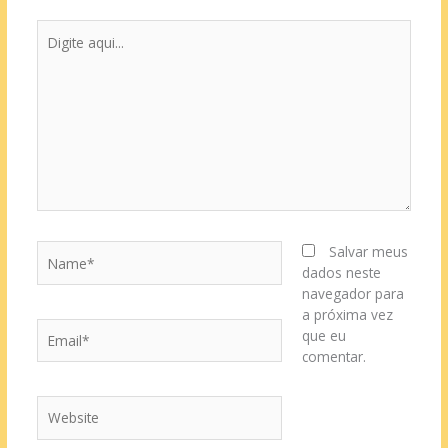
Digite
aqui...
Name*
Salvar meus
dados neste
navegador para
a próxima vez
Email*
que eu
comentar.
Website