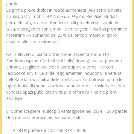
parole
Le prime prove di slot in realtà aumentata (AR) sono arrivate
sui dispositivi mobili.
AR Treasure Hunt
di RedPixel Studios
permette al giocatore di vedere i rulli proiettati sul tavolo di
casa, interagendo con simboli tramite gesti. I risultati preliminari
mostrano un aumento del 22 % del tempo medio di gioco
rispetto alle slot tradizionali.
Nel metaverso, piattaforme come Decentraland e The
Sandbox ospitano “virtual slot halls” dove gli avatar possono
entrare, scegliere una slot e partecipare a tornei live con
jackpot condivisi. Le sfide regolamentari includono la verifica
dell’età e la tracciabilità delle transazioni in criptovaluta, ma le
opportunità di monetizzazione sono enormi: i casinò possono
vendere spazi pubblicitari virtuali e offrire NFT come premi
esclusivi.
8. Come scegliere le slot più vantaggiose nel 2024 – 260 parole
Una checklist efficace per valutare le slot:
RTP
: puntare a titoli con RTP ≥ 96 %.