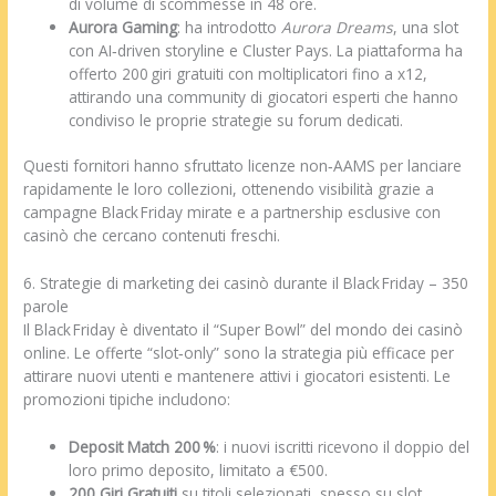
di volume di scommesse in 48 ore.
Aurora Gaming
: ha introdotto
Aurora Dreams
, una slot
con AI‑driven storyline e Cluster Pays. La piattaforma ha
offerto 200 giri gratuiti con moltiplicatori fino a x12,
attirando una community di giocatori esperti che hanno
condiviso le proprie strategie su forum dedicati.
Questi fornitori hanno sfruttato licenze non‑AAMS per lanciare
rapidamente le loro collezioni, ottenendo visibilità grazie a
campagne Black Friday mirate e a partnership esclusive con
casinò che cercano contenuti freschi.
6. Strategie di marketing dei casinò durante il Black Friday – 350
parole
Il Black Friday è diventato il “Super Bowl” del mondo dei casinò
online. Le offerte “slot‑only” sono la strategia più efficace per
attirare nuovi utenti e mantenere attivi i giocatori esistenti. Le
promozioni tipiche includono:
Deposit Match 200 %
: i nuovi iscritti ricevono il doppio del
loro primo deposito, limitato a €500.
200 Giri Gratuiti
su titoli selezionati, spesso su slot