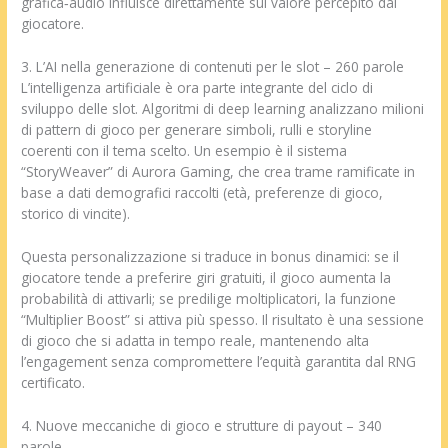
grafica‑audio influisce direttamente sul valore percepito dal
giocatore.
3. L’AI nella generazione di contenuti per le slot – 260 parole
L’intelligenza artificiale è ora parte integrante del ciclo di
sviluppo delle slot. Algoritmi di deep learning analizzano milioni
di pattern di gioco per generare simboli, rulli e storyline
coerenti con il tema scelto. Un esempio è il sistema
“StoryWeaver” di Aurora Gaming, che crea trame ramificate in
base a dati demografici raccolti (età, preferenze di gioco,
storico di vincite).
Questa personalizzazione si traduce in bonus dinamici: se il
giocatore tende a preferire giri gratuiti, il gioco aumenta la
probabilità di attivarli; se predilige moltiplicatori, la funzione
“Multiplier Boost” si attiva più spesso. Il risultato è una sessione
di gioco che si adatta in tempo reale, mantenendo alta
l’engagement senza compromettere l’equità garantita dal RNG
certificato.
4. Nuove meccaniche di gioco e strutture di payout – 340
parole