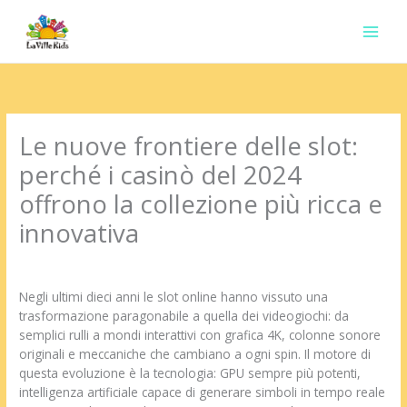
Ir
para
o
conteúdo
Le nuove frontiere delle slot:
perché i casinò del 2024
offrono la collezione più ricca e
innovativa
Deixe um comentário
/
Uncategorized
/ Por
contato.marciorads
Negli ultimi dieci anni le slot online hanno vissuto una
trasformazione paragonabile a quella dei videogiochi: da
semplici rulli a mondi interattivi con grafica 4K, colonne sonore
originali e meccaniche che cambiano a ogni spin. Il motore di
questa evoluzione è la tecnologia: GPU sempre più potenti,
intelligenza artificiale capace di generare simboli in tempo reale