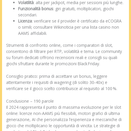
Volatilità
: alta per jackpot, media per sessioni più lunghe.
Funzionalità bonus
: giri gratuiti, moltiplicatori, giochi
secondari.
Licenza
: verificare se il provider è certificato da eCOGRA
o simili; consultare Wikinoticia per una lista casino non
AAMS affidabili.
Strumenti di confronto online, come i comparatori di slot,
consentono di filtrare per RTP, volatilità e tema. Le community
su forum dedicati offrono recensioni reali e consigli su quali
giochi sfruttare durante le promozioni Black Friday.
Consiglio pratico: prima di accettare un bonus, leggere
attentamente i requisiti di wagering (di solito 30‑40x) e
verificare se il gioco scelto contribuisce al requisito al 100 %.
Conclusione – 190 parole
Il 2024 rappresenta il punto di massima evoluzione per le slot
online: licenze non‑AAMS più flessibili, motori grafici di ultima
generazione, AI che personalizza l’esperienza e meccaniche di
gioco che moltiplicano le opportunità di vincita. Le strategie di