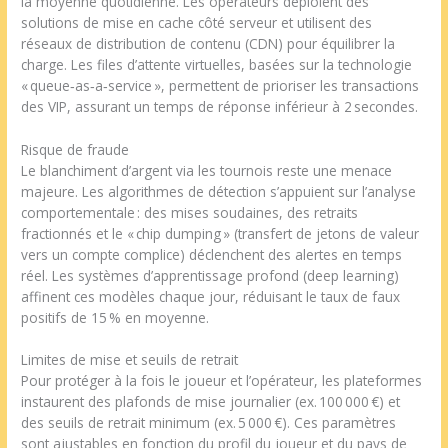
la moyenne quotidienne. Les opérateurs déploient des
solutions de mise en cache côté serveur et utilisent des
réseaux de distribution de contenu (CDN) pour équilibrer la
charge. Les files d’attente virtuelles, basées sur la technologie
« queue‑as‑a‑service », permettent de prioriser les transactions
des VIP, assurant un temps de réponse inférieur à 2 secondes.
Risque de fraude
Le blanchiment d’argent via les tournois reste une menace
majeure. Les algorithmes de détection s’appuient sur l’analyse
comportementale : des mises soudaines, des retraits
fractionnés et le « chip dumping » (transfert de jetons de valeur
vers un compte complice) déclenchent des alertes en temps
réel. Les systèmes d’apprentissage profond (deep learning)
affinent ces modèles chaque jour, réduisant le taux de faux
positifs de 15 % en moyenne.
Limites de mise et seuils de retrait
Pour protéger à la fois le joueur et l’opérateur, les plateformes
instaurent des plafonds de mise journalier (ex. 100 000 €) et
des seuils de retrait minimum (ex. 5 000 €). Ces paramètres
sont ajustables en fonction du profil du joueur et du pays de