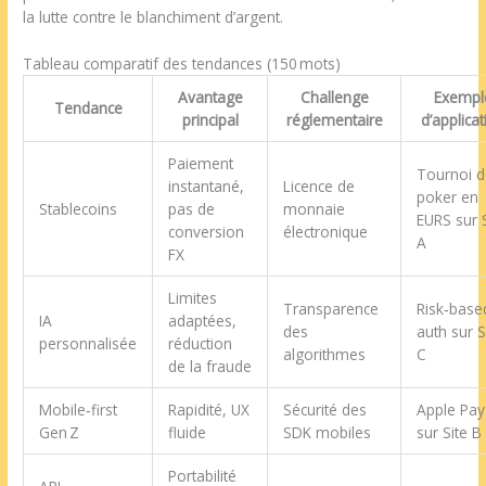
la lutte contre le blanchiment d’argent.
Tableau comparatif des tendances (150 mots)
Avantage
Challenge
Exempl
Tendance
principal
réglementaire
d’applicat
Paiement
Tournoi d
instantané,
Licence de
poker en
Stablecoins
pas de
monnaie
EURS sur S
conversion
électronique
A
FX
Limites
Transparence
Risk‑base
IA
adaptées,
des
auth sur S
personnalisée
réduction
algorithmes
C
de la fraude
Mobile‑first
Rapidité, UX
Sécurité des
Apple Pay
Gen Z
fluide
SDK mobiles
sur Site B
Portabilité