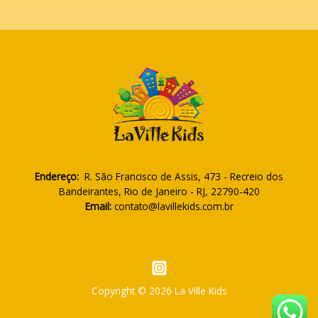
Endereço:
R. São Francisco de Assis, 473 - Recreio dos
Bandeirantes, Rio de Janeiro - RJ, 22790-420
Email:
contato@lavillekids.com.br
Copyright © 2026 La Ville Kids