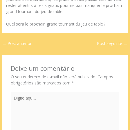
rester attentifs à ces signaux pour ne pas manquer le prochain
grand tournant du jeu de table.
Quel sera le prochain grand tournant du jeu de table ?
←
Post anterior
Post seguinte
→
Deixe um comentário
O seu endereço de e-mail não será publicado.
Campos
obrigatórios são marcados com
*
Digite
aqui...