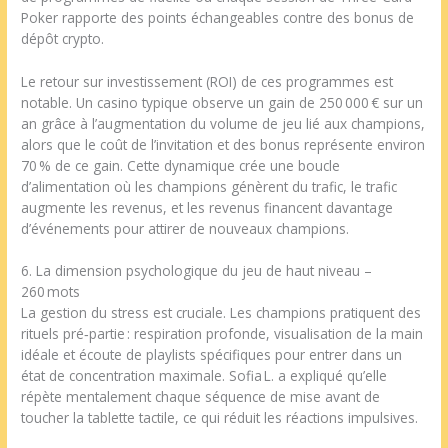
Poker rapporte des points échangeables contre des bonus de
dépôt crypto.
Le retour sur investissement (ROI) de ces programmes est
notable. Un casino typique observe un gain de 250 000 € sur un
an grâce à l’augmentation du volume de jeu lié aux champions,
alors que le coût de l’invitation et des bonus représente environ
70 % de ce gain. Cette dynamique crée une boucle
d’alimentation où les champions génèrent du trafic, le trafic
augmente les revenus, et les revenus financent davantage
d’événements pour attirer de nouveaux champions.
6. La dimension psychologique du jeu de haut niveau –
260 mots
La gestion du stress est cruciale. Les champions pratiquent des
rituels pré‑partie : respiration profonde, visualisation de la main
idéale et écoute de playlists spécifiques pour entrer dans un
état de concentration maximale. Sofia L. a expliqué qu’elle
répète mentalement chaque séquence de mise avant de
toucher la tablette tactile, ce qui réduit les réactions impulsives.