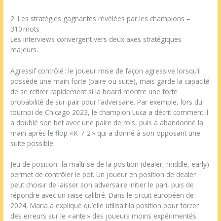
2. Les stratégies gagnantes révélées par les champions –
310 mots
Les interviews convergent vers deux axes stratégiques
majeurs.
Agressif contrôlé : le joueur mise de façon agressive lorsqu’il
possède une main forte (paire ou suite), mais garde la capacité
de se retirer rapidement si la board montre une forte
probabilité de sur‑pair pour l’adversaire. Par exemple, lors du
tournoi de Chicago 2023, le champion Luca a décrit comment il
a doublé son bet avec une paire de rois, puis a abandonné la
main après le flop « K‑7‑2 » qui a donné à son opposant une
suite possible.
Jeu de position : la maîtrise de la position (dealer, middle, early)
permet de contrôler le pot. Un joueur en position de dealer
peut choisir de laisser son adversaire initier le pari, puis de
répondre avec un raise calibré. Dans le circuit européen de
2024, Maria a expliqué qu’elle utilisait la position pour forcer
des erreurs sur le « ante » des joueurs moins expérimentés.